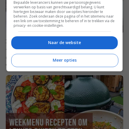
Bepaalde leveranciers kunnen uw persoonsgegevens
verwerken op basis van gerechtvaardigd belang. U kunt
hiertegen bezwaar maken door uw opties hieronder te
beheren. Zoek onderaan deze pagina of in het sitemenu naar
een link om uw toestemming te beheren of in te trekken via de
privacy- en cookie-instellingen.
Bewaar het weekmenu op Pinterest
Naar de website
Wil je het weekmenu opslaan zodat je ‘m later
makkelijk terug kunt vinden? Bewaar deze foto dan op
Meer opties
een van je
Pinterest borden
.