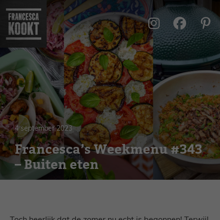
Ga
naar
de
inhoud
4 september 2023
Francesca’s Weekmenu #343
– Buiten eten