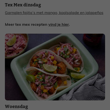
Tex Mex dinsdag
Garnalen fajita’s met mango, koolsalade en jalapeños
Meer tex mex recepten
vind je hier
.
Woensdag