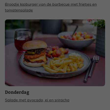
Broodje kipburger van de barbecue met frietjes en
tomatensalade
Donderdag
Salade met avocado, ei en sriracha