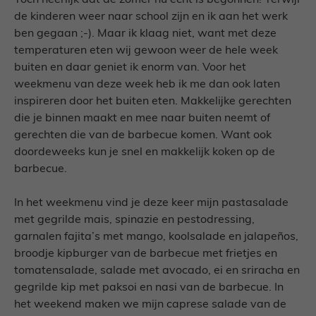
Toch heerlijk dat de zomer nu echt is begonnen! Terwijl
de kinderen weer naar school zijn en ik aan het werk
ben gegaan ;-). Maar ik klaag niet, want met deze
temperaturen eten wij gewoon weer de hele week
buiten en daar geniet ik enorm van. Voor het
weekmenu van deze week heb ik me dan ook laten
inspireren door het buiten eten. Makkelijke gerechten
die je binnen maakt en mee naar buiten neemt of
gerechten die van de barbecue komen. Want ook
doordeweeks kun je snel en makkelijk koken op de
barbecue.
In het weekmenu vind je deze keer mijn pastasalade
met gegrilde mais, spinazie en pestodressing,
garnalen fajita’s met mango, koolsalade en jalapeños,
broodje kipburger van de barbecue met frietjes en
tomatensalade, salade met avocado, ei en sriracha en
gegrilde kip met paksoi en nasi van de barbecue. In
het weekend maken we mijn caprese salade van de