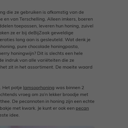
ing die ze gebruiken is afkomstig van de
e en van Terschelling. Alleen imkers, boeren
ddelen toepassen, leveren hun honing, zuivel
aken ze er bij deBijZaak geweldige
aties lang aan is gesleuteld. Wat denk je
honing, pure chocolade honingpasta,
rry honingwijn? Dit is slechts een hele
e indruk van alle variëteiten die ze
 het zit in het assortiment. De moeite waard
. Het potje
lamsoorhoning
was binnen 2
ochtends vroeg om zo’n lekker broodje met
e thee. De pecannoten in honing zijn een echte
 bakje met kwark. Je kunt er ook een
pecan
este idee.