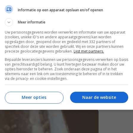
hili en gember
. Van die combinatie werd ik
Informatie op een apparaat opslaan en/of openen
ijk briljante marinades en dressings mee
Meer informatie
en met honing! Ik dus naar mijn kaaswinkel
met heel veel macademia’s erin). Het recept
Uw persoonsgegevens worden verwerkt en informatie van uw apparaat
luffend. Een vol bakje houdt het bij ons nog
(cookies, unieke ID's en andere apparaatgegevens) kan worden
opgeslagen door, geopend door en gedeeld met 332 partners of
f 4 de oven aangezet voor een nieuwe
specifiek door deze site worden gebruikt. Wij en onze partners kunnen
precieze geolocatiegegevens gebruiken.
Lijst met partners.
Bepaalde leveranciers kunnen uw persoonsgegevens verwerken op basis
akje
van gerechtvaardigd belang. U kunt hiertegen bezwaar maken door uw
opties hieronder te beheren. Zoek onderaan deze pagina of in het
sitemenu naar een link om uw toestemming te beheren of in te trekken
via de privacy- en cookie-instellingen.
ternatief: maak zelf door honing te mengen
Meer opties
Naar de website