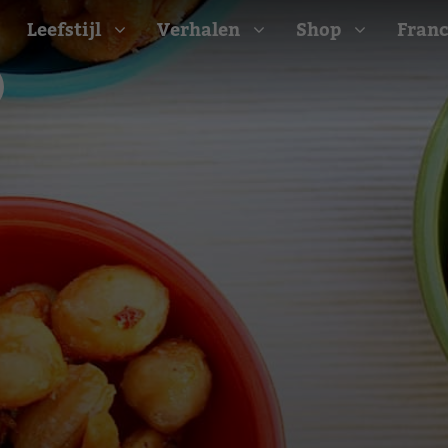
Leefstijl
Verhalen
Shop
Franc
Barbecue recepten
t
Camping recepten
e
Picknick recepten
Salade recepten
d
Zomer recepten
ijk
erraans
n
Bekijk alle recepten
arisch