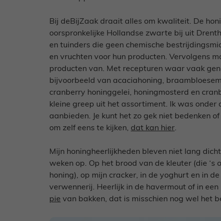
Bij deBijZaak draait alles om kwaliteit. De hon
oorspronkelijke Hollandse zwarte bij uit Drenth
en tuinders die geen chemische bestrijdingsmi
en vruchten voor hun producten. Vervolgens m
producten van. Met recepturen waar vaak gener
bijvoorbeeld van acaciahoning, braambloesem
cranberry honinggelei, honingmosterd en cranbe
kleine greep uit het assortiment. Ik was onder d
aanbieden. Je kunt het zo gek niet bedenken of
om zelf eens te kijken,
dat kan hier
.
Mijn honingheerlijkheden bleven niet lang dicht
weken op. Op het brood van de kleuter (die ‘s 
honing), op mijn cracker, in de yoghurt en in d
verwennerij. Heerlijk in de havermout of in een
pie
van bakken, dat is misschien nog wel het b