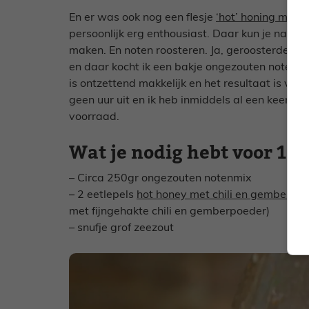
En er was ook nog een flesje
‘hot’ honing met c
persoonlijk erg enthousiast. Daar kun je namel
maken. En noten roosteren. Ja, geroosterde not
en daar kocht ik een bakje ongezouten noten (
is ontzettend makkelijk en het resultaat is verb
geen uur uit en ik heb inmiddels al een keer o
voorraad.
Wat je nodig hebt voor 1 b
– Circa 250gr ongezouten notenmix
– 2 eetlepels
hot honey met chili en gember
(al
met fijngehakte chili en gemberpoeder)
– snufje grof zeezout