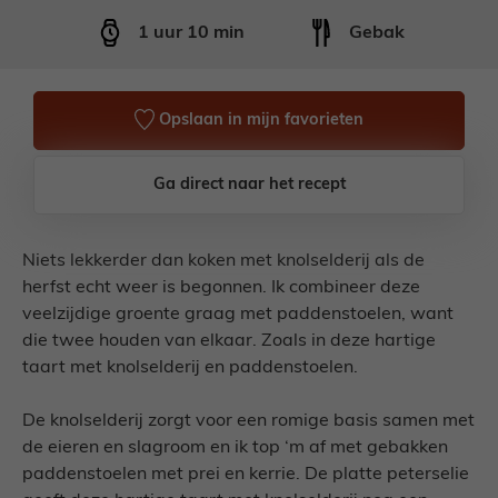
uur
minuten
1
uur
10
min
Gebak
Opslaan in mijn favorieten
Ga direct naar het recept
Niets lekkerder dan koken met knolselderij als de
herfst echt weer is begonnen. Ik combineer deze
veelzijdige groente graag met paddenstoelen, want
die twee houden van elkaar. Zoals in deze hartige
taart met knolselderij en paddenstoelen.
De knolselderij zorgt voor een romige basis samen met
de eieren en slagroom en ik top ‘m af met gebakken
paddenstoelen met prei en kerrie. De platte peterselie