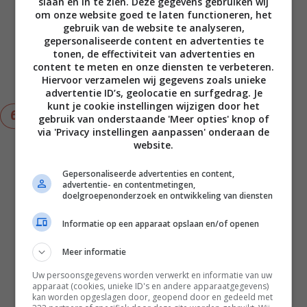
slaan en in te zien. Deze gegevens gebruiken wij
om onze website goed te laten functioneren, het
gemengde groenten in de vorm en verdeel
gebruik van de website te analyseren,
gelijkmatig. Verdeel als laatste de 1/3
gepersonaliseerde content en advertenties te
overgebleven paddenstoelen met prei erover
tonen, de effectiviteit van advertenties en
samen met de 75 gr geraspte belegen kaas.
content te meten en onze diensten te verbeteren.
Schenk het eiermengsel erover en bekleed de
Hiervoor verzamelen wij gegevens zoals unieke
randen met het overlappende deeg.
advertentie ID’s, geolocatie en surfgedrag. Je
kunt je cookie instellingen wijzigen door het
Bak de taart 40 – 45 minuten in de
gebruik van onderstaande 'Meer opties' knop of
voorverwarmde oven tot de randjes mooi
via 'Privacy instellingen aanpassen' onderaan de
krokant en goudbruin zijn en het midden van de
website.
hartige taart helemaal gaar is. Laat daarna
afkoelen tot lauw. Garneer met een snufje
Gepersonaliseerde advertenties en content,
advertentie- en contentmetingen,
zwarte peper en de overgebleven platte
doelgroepenonderzoek en ontwikkeling van diensten
peterselie en snijd daarna in punten.
Informatie op een apparaat opslaan en/of openen
Notities
Meer informatie
Met dit recept maak je een hartige taart
van 12 punten.
Uw persoonsgegevens worden verwerkt en informatie van uw
Eet de hartige taart in combinatie met
apparaat (cookies, unieke ID's en andere apparaatgegevens)
kan worden opgeslagen door, geopend door en gedeeld met
een kom soep of een salade als