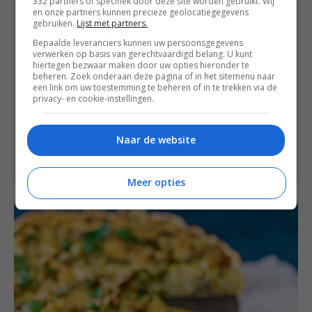
332 partners of specifiek door deze site worden gebruikt. Wij
avondmaaltijd.
en onze partners kunnen precieze geolocatiegegevens
Maar ook als lunch of hapje bij de
gebruiken.
Lijst met partners.
borrel is deze hartige taart zalig.
Bepaalde leveranciers kunnen uw persoonsgegevens
Je kunt hiervoor iedere soort
verwerken op basis van gerechtvaardigd belang. U kunt
hiertegen bezwaar maken door uw opties hieronder te
paddenstoel gebruiken, ook
beheren. Zoek onderaan deze pagina of in het sitemenu naar
kastanjechampignons bijvoorbeeld.
een link om uw toestemming te beheren of in te trekken via de
Overgebleven punten kun je per stuk
privacy- en cookie-instellingen.
invriezen.
Bereiding: 25 minuten
Naar de website
Oven: 45 minuten
Meer opties