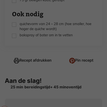
75
gr
belegen kaas,
geraspt
Ook nodig
▢
quichevorm van 24 – 28 cm (hoe smaller, hoe
hoger de quiche wordt)
▢
bakspray of boter om in te vetten
Recept afdrukken
Pin recept
Aan de slag!
minuten
minuten
25
min
45
min
oventijd