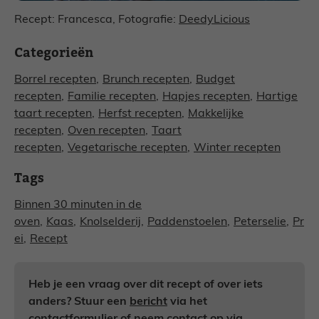
Recept: Francesca, Fotografie:
DeedyLicious
Categorieën
Borrel recepten
,
Brunch recepten
,
Budget
recepten
,
Familie recepten
,
Hapjes recepten
,
Hartige
taart recepten
,
Herfst recepten
,
Makkelijke
recepten
,
Oven recepten
,
Taart
recepten
,
Vegetarische recepten
,
Winter recepten
Tags
Binnen 30 minuten in de
oven
,
Kaas
,
Knolselderij
,
Paddenstoelen
,
Peterselie
,
Pr
ei
,
Recept
Heb je een vraag over dit recept of over iets
anders? Stuur een
bericht
via het