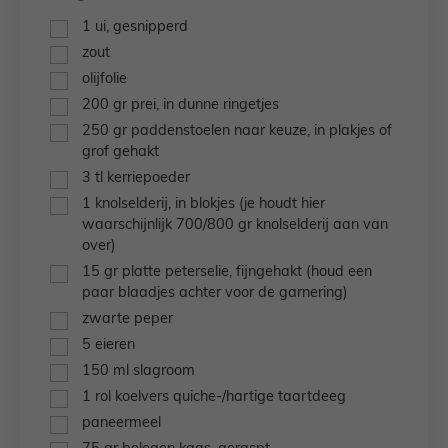
▢
1
ui,
gesnipperd
▢
zout
▢
olijfolie
▢
200
gr
prei,
in dunne ringetjes
▢
250
gr
paddenstoelen naar keuze,
in plakjes of
grof gehakt
▢
3
tl
kerriepoeder
▢
1
knolselderij,
in blokjes (je houdt hier
waarschijnlijk 700/800 gr knolselderij aan van
over)
▢
15
gr
platte peterselie,
fijngehakt (houd een
paar blaadjes achter voor de garnering)
▢
zwarte peper
▢
5
eieren
▢
150
ml
slagroom
▢
1
rol
koelvers quiche-/hartige taartdeeg
▢
paneermeel
▢