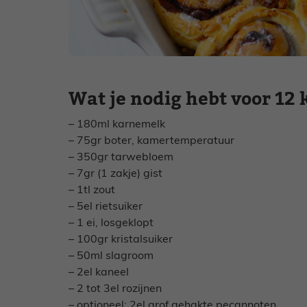
Wat je nodig hebt voor 12
– 180ml karnemelk
– 75gr boter, kamertemperatuur
– 350gr tarwebloem
– 7gr (1 zakje) gist
– 1tl zout
– 5el rietsuiker
– 1 ei, losgeklopt
– 100gr kristalsuiker
– 50ml slagroom
– 2el kaneel
– 2 tot 3el rozijnen
– optioneel: 2el grof gehakte pecannoten