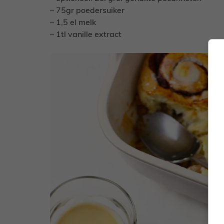
– 75gr poedersuiker
– 1,5 el melk
– 1tl vanille extract