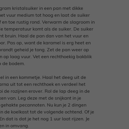
gram kristalsuiker in een pan met dikke
het vuur medium tot hoog en laat de suiker
af en toe rustig rond. Verwarm de slagroom in
e temperatuur komt als de suiker. De suiker
 bruin. Haal de pan dan van het vuur en
or. Pas op, want de karamel is erg heet en
brandt geheid je tong. Zet de pan weer op
n op laag vuur. Vet een rechthoekig bakblik
op de bodem.
eel in een kommetje. Haal het deeg uit de
rna uit tot een rechthoek en verdeel het
i de rozijnen erover. Rol de lap deeg in de
kken van. Leg deze met de snijkant in je
f gehakte pecannoten. Nu kun je 2 dingen
 in de koelkast tot de volgende ochtend. Of je
 dat is dat je het nog 1 uur laat rijzen. Je
len in omvang.