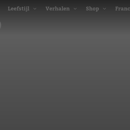
Leefstijl
Verhalen
Shop
Franc
Barbecue recepten
t
Camping recepten
e
Picknick recepten
Salade recepten
d
Zomer recepten
ijk
erraans
n
Bekijk alle recepten
arisch