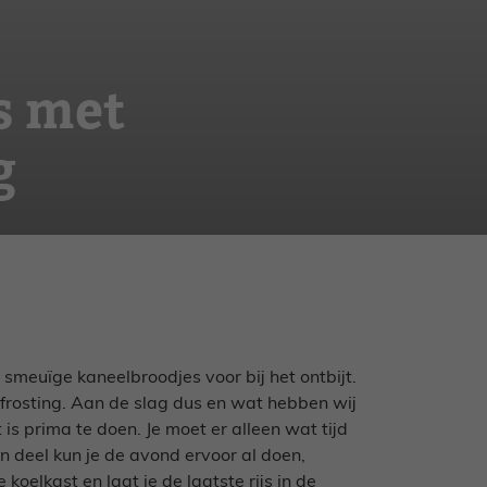
s met
g
 smeuïge kaneelbroodjes voor bij het ontbijt.
frosting. Aan de slag dus en wat hebben wij
is prima te doen. Je moet er alleen wat tijd
en deel kun je de avond ervoor al doen,
koelkast en laat je de laatste rijs in de