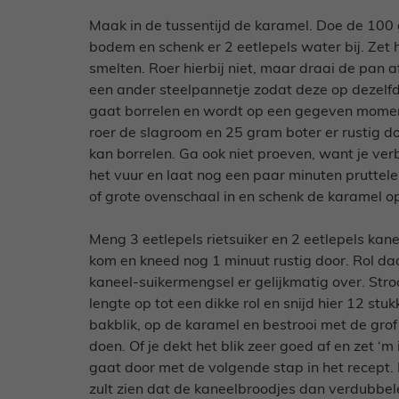
Maak in de tussentijd de karamel. Doe de 100 
bodem en schenk er 2 eetlepels water bij. Zet 
smelten. Roer hierbij niet, maar draai de pan 
een ander steelpannetje zodat deze op dezelfd
gaat borrelen en wordt op een gegeven moment
roer de slagroom en 25 gram boter er rustig do
kan borrelen. Ga ook niet proeven, want je ver
het vuur en laat nog een paar minuten pruttele
of grote ovenschaal in en schenk de karamel 
Meng 3 eetlepels rietsuiker en 2 eetlepels kan
kom en kneed nog 1 minuut rustig door. Rol daa
kaneel-suikermengsel er gelijkmatig over. Stroo
lengte op tot een dikke rol en snijd hier 12 stu
bakblik, op de karamel en bestrooi met de gro
doen. Of je dekt het blik zeer goed af en zet ‘m
gaat door met de volgende stap in het recept. En
zult zien dat de kaneelbroodjes dan verdubbe