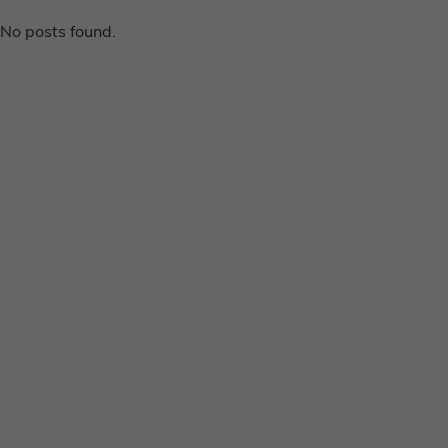
No posts found.
Disclaimer
Privacy voorwaarden
Contact
Instagram
Facebook
Pinterest