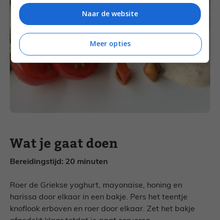
Naar de website
Meer opties
Wat je gaat doen
Bereidingstijd: 20 minuten
Roer de Griekse yoghurt, mayonaise, honing en
harissa door elkaar in een bakje. Pers het teentje
knoflook erboven en roer door elkaar. Zet het bakje