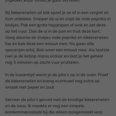
afgedekt klaar totdat je gaat serveren.
Bij kikkererwten uit blik spoel je ze af in een vergiet en
laat uitlekken. Snipper de ui en snijd de rode paprika in
blokjes. Pak een grote hapjespan of wok en zet deze
op het vuur. Doe de ui in de pan en fruit deze kort.
Voeg daarna de stukjes rode paprika en kikkererwten
toe en bak deze een minuut mee. Nu gaan alle
specerijen erbij. Bak weer een minuut mee. Als laatste
roer je de ketjap manis erdoor en laat je het geheel
nog 5 minuten op zacht vuur pruttelen.
In de tussentijd warm je de pita’s op in de oven. Proef
de kikkererwten en breng eventueel nog extra op
smaak met peper en zout.
Serveer de pita’s gevuld met de kruidige kikkererwten
en de saus. Ik maakte er nog een simpele
komkommersalade bij die alleen aangemaakt was