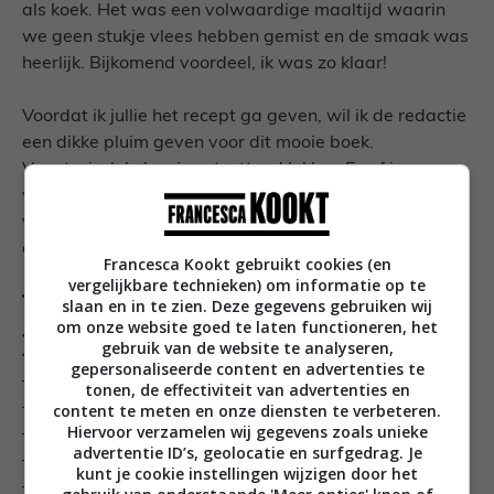
als koek. Het was een volwaardige maaltijd waarin
we geen stukje vlees hebben gemist en de smaak was
heerlijk. Bijkomend voordeel, ik was zo klaar!
Voordat ik jullie het recept ga geven, wil ik de redactie
een dikke pluim geven voor dit mooie boek.
Vegetarisch koken is ontzettend lekker. En of je nou
vegetariër bent of gewoon af en toe wat minder vis en
vlees wilt eten zoals wij, met dit boek haal je een bak
aan inspiratie aan huis.
Francesca Kookt gebruikt cookies (en
vergelijkbare technieken) om informatie op te
Wat je nodig hebt voor 4
slaan en in te zien. Deze gegevens gebruiken wij
om onze website goed te laten functioneren, het
personen
gebruik van de website te analyseren,
gepersonaliseerde content en advertenties te
– 4el Griekse yoghurt
tonen, de effectiviteit van advertenties en
– 4el mayonaise
content te meten en onze diensten te verbeteren.
Hiervoor verzamelen wij gegevens zoals unieke
– 1tl honing
advertentie ID’s, geolocatie en surfgedrag. Je
– 4tl harissa
kunt je cookie instellingen wijzigen door het
– 1 klein teentje knoflook