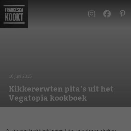
Ga
naar
de
inhoud
16 juni 2015
Kikkererwten pita’s uit het
Vegatopia kookboek