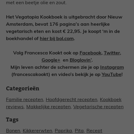
met een beetje olie en zout.
Het Vegatopia Kookboek is uitgebracht door Nieuw
Amsterdam, bevat 176 pagina’s aan heerlijke
vegetarisch eten en kost € 22,95. Je koopt ‘m in de
boekhandel of
hier bij bol.com
.
Volg Francesca Kookt ook op
Facebook
,
Twitter
,
Google+
en
Bloglovin’
.
Mijn leven achter de schermen zie je op
Instagram
(francescakookt) en video’s bekijk je op
YouTube
!
Categorieën
Familie recepten
,
Hoofdgerecht recepten
,
Kookboek
reviews
,
Makkelijke recepten
,
Vegetarische recepten
Tags
Bonen
,
Kikkererwten
,
Paprika
,
Pita
,
Recept