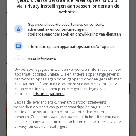
gebruik van onderstaande 'Meer opties' knop of
via 'Privacy instellingen aanpassen' onderaan de
– 600gr gekookte kikkererwten (uit blik of zelf gekookt)
website.
– 1 ui
– 1 rode paprika
Gepersonaliseerde advertenties en content,
– 2el zonnebloemolie
advertentie- en contentmetingen,
doelgroepenonderzoek en ontwikkeling van diensten
– 2tl ras el hanout
– 2tl komijnpoeder
Informatie op een apparaat opslaan en/of openen
– 1tl paprikapoeder
– 2el ketjap manis
Meer informatie
– 4 grote maaltijdpita’s of 8 kleine pita’s
Uw persoonsgegevens worden verwerkt en informatie van uw
– peper & zout
apparaat (cookies, unieke ID's en andere apparaatgegevens)
kan worden opgeslagen door, geopend door en gedeeld met
332 partners of specifiek door deze site worden gebruikt. Wij
en onze partners kunnen precieze geolocatiegegevens
gebruiken.
Lijst met partners.
Bepaalde leveranciers kunnen uw persoonsgegevens
verwerken op basis van gerechtvaardigd belang. U kunt
hiertegen bezwaar maken door uw opties hieronder te
beheren. Zoek onderaan deze pagina of in het sitemenu naar
een link om uw toestemming te beheren of in te trekken via de
privacy- en cookie-instellingen.