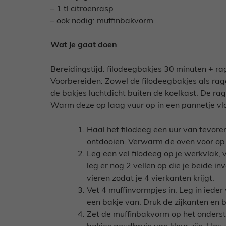
– 1 tl citroenrasp
– ook nodig: muffinbakvorm
Wat je gaat doen
Bereidingstijd: filodeegbakjes 30 minuten + r
Voorbereiden: Zowel de filodeegbakjes als ra
de bakjes luchtdicht buiten de koelkast. De ra
Warm deze op laag vuur op in een pannetje vla
Haal het filodeeg een uur van tevoren
ontdooien. Verwarm de oven voor op 
Leg een vel filodeeg op je werkvlak, ve
leg er nog 2 vellen op die je beide i
vieren zodat je 4 vierkanten krijgt.
Vet 4 muffinvormpjes in. Leg in iede
een bakje van. Druk de zijkanten en 
Zet de muffinbakvorm op het onderst