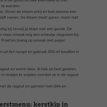
ze in de gaten en dek eventueel af met
n te worden.
an. Strooi de bloem erbij en bak daarna een
 blijft roeren. De bloem moet garen, maar niet
stig bij terwijl je klopt met een garde. De
er naar smaak nog een scheutje slagroom bij,
. Proef en breng op smaak met peper.
n uit het recept en gebruik 300 ml bouillon in
gout en warm door. Ik heb ze heel gelaten,
 in stukjes te snijden voordat ze in de ragout
 met de ragout en garneer met dille en
erstmenu: kerstkip in