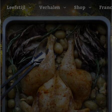
Leefstijl
Verhalen
Shop
Franc
Barbecue recepten
t
Camping recepten
e
Picknick recepten
Salade recepten
d
Zomer recepten
ijk
erraans
n
Bekijk alle recepten
arisch