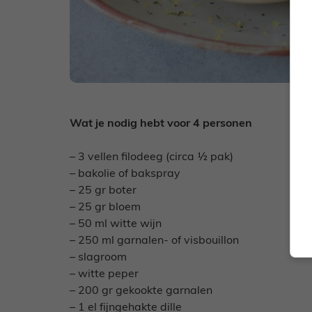
Wat je nodig hebt voor 4 personen
– 3 vellen filodeeg (circa ½ pak)
– bakolie of bakspray
– 25 gr boter
– 25 gr bloem
– 50 ml witte wijn
– 250 ml garnalen- of visbouillon
– slagroom
– witte peper
– 200 gr gekookte garnalen
– 1 el fijngehakte dille