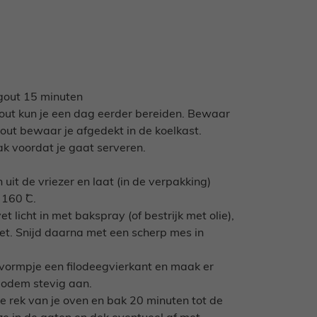
agout 15 minuten
gout kun je een dag eerder bereiden. Bewaar
gout bewaar je afgedekt in de koelkast.
k voordat je gaat serveren.
 uit de vriezer en laat (in de verpakking)
160 ˚C.
t licht in met bakspray (of bestrijk met olie),
nvet. Snijd daarna met een scherp mes in
r vormpje een filodeegvierkant en maak er
bodem stevig aan.
e rek van je oven en bak 20 minuten tot de