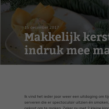
Gebak
Zoet
15 december 2017
Makkelijk kers
indruk mee m
Ik vind het ieder jaar weer een uitdaging om t
serveren die er spectaculair uitzien én smaken,
gekost om te maken. Zeker nu met 2 kleine kin