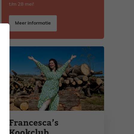
t/m 28 mei!
Meer informatie
Francesca’s
Kookclub