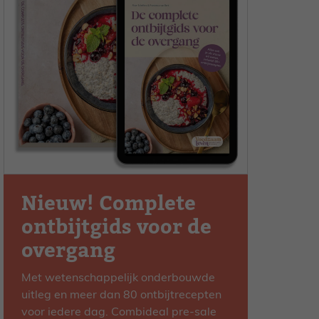
Nieuw! Complete
ontbijtgids voor de
overgang
Met wetenschappelijk onderbouwde
uitleg en meer dan 80 ontbijtrecepten
voor iedere dag. Combideal pre-sale