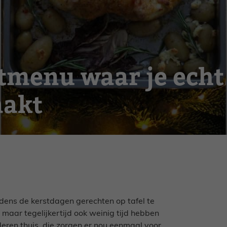
tmenu waar je echt
aakt
ijdens de kerstdagen gerechten op tafel te
 maar tegelijkertijd ook weinig tijd hebben
deren thuis, die zorgen er nou eenmaal voor