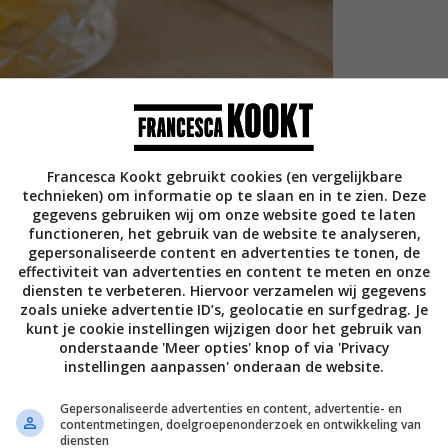
Francesca Kookt gebruikt cookies (en vergelijkbare
technieken) om informatie op te slaan en in te zien. Deze
gegevens gebruiken wij om onze website goed te laten
functioneren, het gebruik van de website te analyseren,
 jullie hebben voordat we gaan blenden. Want
gepersonaliseerde content en advertenties te tonen, de
effectiviteit van advertenties en content te meten en onze
 was Jonneke van Mooncake (volgtip:
check
diensten te verbeteren. Hiervoor verzamelen wij gegevens
istaanse mango liet proeven
tijdens haar
zoals unieke advertentie ID’s, geolocatie en surfgedrag. Je
 was gelijk om, wat een verschil met de
kunt je cookie instellingen wijzigen door het gebruik van
eem zoet, diepe smaak én geen vervelende
onderstaande 'Meer opties' knop of via 'Privacy
instellingen aanpassen' onderaan de website.
leem is alleen een beetje dat je nooit meer
middels bestel ik ze bij mijn toko of koop ze
Gepersonaliseerde advertenties en content, advertentie- en
andermarkt, multiculturele markten dus).
contentmetingen, doelgroepenonderzoek en ontwikkeling van
diensten