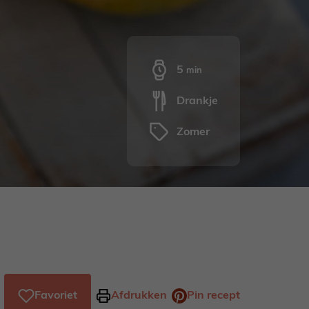
minuten
5
min
Drankje
Zomer
Favoriet
Afdrukken
Pin recept