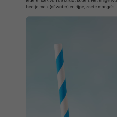
iedere hoek van de straat kopen. Het enige wat
beetje melk (of water) en rijpe, zoete mango’s.