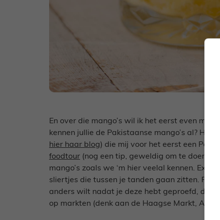
En over die mango’s wil ik het eerst even met
kennen jullie de Pakistaanse mango’s al? Het
hier haar blog
) die mij voor het eerst een Pak
foodtour
(nog een tip, geweldig om te doen). Ik
mango’s zoals we ‘m hier veelal kennen. Extr
sliertjes die tussen je tanden gaan zitten. Prob
anders wilt nadat je deze hebt geproefd, dus in
op markten (denk aan de Haagse Markt, Afrika