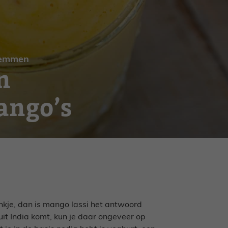
emmen
n
ango’s
nkje, dan is mango lassi het antwoord
it India komt, kun je daar ongeveer op