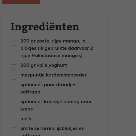
Ingrediënten
200
gr
zoete, rijpe mango,
in
▢
blokjes (ik gebruikte daarvoor 2
rijpe Pakistaanse mango’s)
200
gr
volle yoghurt
▢
mespuntje kardemompoeder
▢
optioneel: paar draadjes
▢
saffraan
optioneel: kneepje honing naar
▢
wens
melk
▢
om te serveren: ijsblokjes en
▢