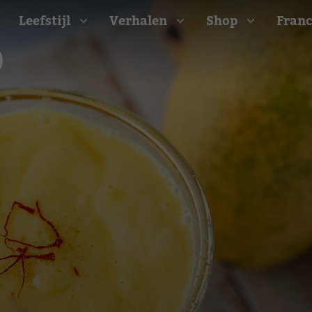
Leefstijl
Verhalen
Shop
Franc
Barbecue recepten
t
Camping recepten
e
Picknick recepten
Salade recepten
d
Zomer recepten
ijk
erraans
n
Bekijk alle recepten
arisch