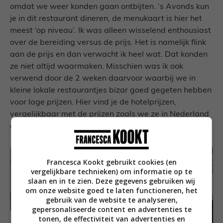
omdat we weer konden gaan ontbijten. ‘s Avonds kun
je in dit restaurant dineren, de menukaart is hier het
meest ‘op niveau’. Ik was alleen wisselend enthousiast
over de bereiding versus de prijs. Het is namelijk flink
aan de prijs en dan verwacht ik heel wat. Dat konden
ze niet altijd waarmaken. Misschien was ik ook
verwend door de 2 weken daarvoor waarbij we in
kleine lokale restaurantjes bizar goed gegeten hebben
voor lage prijzen. Hier vind je de hotelprijzen,
vergelijkbaar met de prijzen zoals we ze in Nederland
gewend zijn.
Francesca Kookt gebruikt cookies (en
vergelijkbare technieken) om informatie op te
slaan en in te zien. Deze gegevens gebruiken wij
om onze website goed te laten functioneren, het
gebruik van de website te analyseren,
gepersonaliseerde content en advertenties te
tonen, de effectiviteit van advertenties en