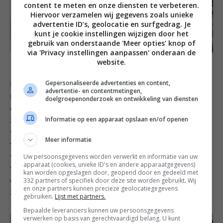
content te meten en onze diensten te verbeteren.
Hiervoor verzamelen wij gegevens zoals unieke
advertentie ID’s, geolocatie en surfgedrag. Je
kunt je cookie instellingen wijzigen door het
gebruik van onderstaande 'Meer opties' knop of
via 'Privacy instellingen aanpassen' onderaan de
website.
Gepersonaliseerde advertenties en content,
Mijn favoriete restaurant was As Dunas, een beach
advertentie- en contentmetingen,
restaurant waarbij je uitkijkt over het strand en de zee
doelgroepenonderzoek en ontwikkeling van diensten
en de kinderen pal ernaast kunnen spelen in de
Informatie op een apparaat opslaan en/of openen
zandbak en op de trampoline terwijl jij met een glas
wijn in je ene en een gamba in je andere hand zit. De
Meer informatie
vis hier is kraakvers en ze hebben een goed aanbod
Uw persoonsgegevens worden verwerkt en informatie van uw
van kinderen. Naast As Dunas ligt nog een zwembad
apparaat (cookies, unieke ID's en andere apparaatgegevens)
waar ze ons ook een lunch kwamen serveren op de
kan worden opgeslagen door, geopend door en gedeeld met
332 partners of specifiek door deze site worden gebruikt. Wij
enige dag dat het weer het toeliet om even buiten te
en onze partners kunnen precieze geolocatiegegevens
zwemmen. Fantastische service.
gebruiken.
Lijst met partners.
Bepaalde leveranciers kunnen uw persoonsgegevens
verwerken op basis van gerechtvaardigd belang. U kunt