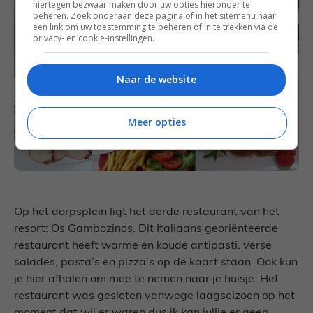
hiertegen bezwaar maken door uw opties hieronder te
beheren. Zoek onderaan deze pagina of in het sitemenu naar
een link om uw toestemming te beheren of in te trekken via de
privacy- en cookie-instellingen.
Naar de website
Meer opties
Op het dorpsplein ligt het derde restaurant van het
resort: Os Gambozinos. Dit Italiaans georiënteerde
restaurant heeft warme en koude antipasti, verse
salades, pasta’s en pizza’s op de kaart staan. Ook kun
je hier afhalen om mee te nemen naar je huisje. Het
restaurant was gesloten vanwege laagseizoen op het
moment dat wij er waren dus ik kan jullie er geen