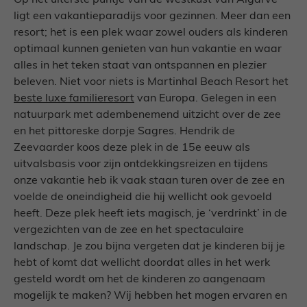
Op het uiterste puntje van de westkust van Algarve
ligt een vakantieparadijs voor gezinnen. Meer dan een
resort; het is een plek waar zowel ouders als kinderen
optimaal kunnen genieten van hun vakantie en waar
alles in het teken staat van ontspannen en plezier
beleven. Niet voor niets is Martinhal Beach Resort het
beste luxe familieresort
van Europa. Gelegen in een
natuurpark met adembenemend uitzicht over de zee
en het pittoreske dorpje Sagres. Hendrik de
Zeevaarder koos deze plek in de 15e eeuw als
uitvalsbasis voor zijn ontdekkingsreizen en tijdens
onze vakantie heb ik vaak staan turen over de zee en
voelde de oneindigheid die hij wellicht ook gevoeld
heeft. Deze plek heeft iets magisch, je ‘verdrinkt’ in de
vergezichten van de zee en het spectaculaire
landschap. Je zou bijna vergeten dat je kinderen bij je
hebt of komt dat wellicht doordat alles in het werk
gesteld wordt om het de kinderen zo aangenaam
mogelijk te maken? Wij hebben het mogen ervaren en