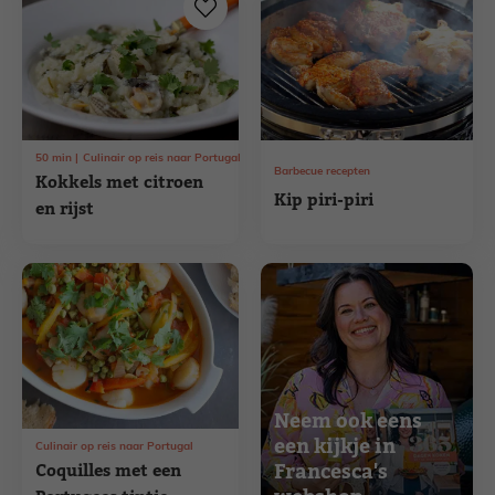
50
min
Culinair op reis naar Portugal
Barbecue recepten
Kokkels met citroen
Kip piri-piri
en rijst
Neem ook eens
een kijkje in
Culinair op reis naar Portugal
Francesca's
Coquilles met een