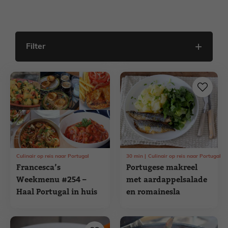
Filter
Culinair op reis naar Portugal
30
min
Culinair op reis naar Portugal
Francesca’s
Portugese makreel
Weekmenu #254 –
met aardappelsalade
Haal Portugal in huis
en romainesla