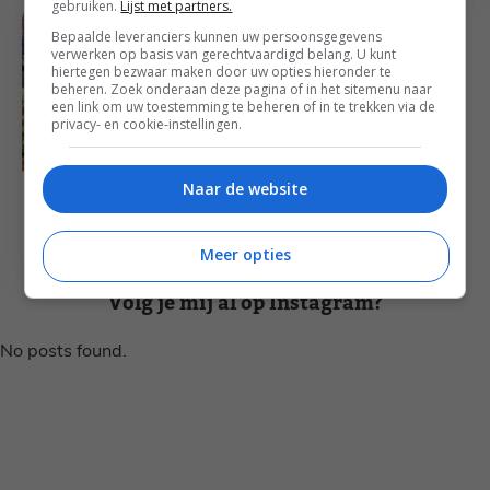
gebruiken.
Lijst met partners.
Bepaalde leveranciers kunnen uw persoonsgegevens
verwerken op basis van gerechtvaardigd belang. U kunt
hiertegen bezwaar maken door uw opties hieronder te
beheren. Zoek onderaan deze pagina of in het sitemenu naar
een link om uw toestemming te beheren of in te trekken via de
privacy- en cookie-instellingen.
Naar de website
Culinair op reis naar Portugal
Francesca ontdekt
culinair Algarve
Meer opties
Volg je mij al op Instagram?
No posts found.