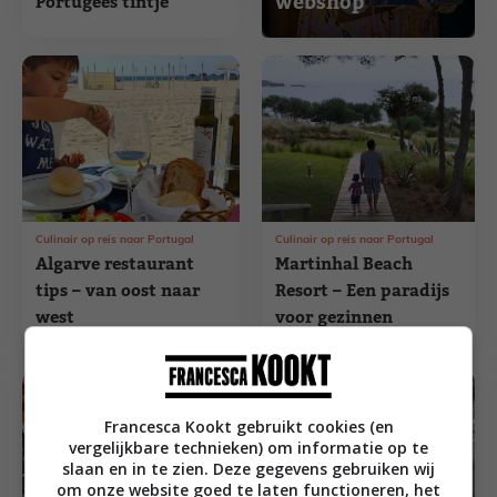
webshop
Portugees tintje
Culinair op reis naar Portugal
Culinair op reis naar Portugal
Algarve restaurant
Martinhal Beach
tips – van oost naar
Resort – Een paradijs
west
voor gezinnen
Francesca Kookt gebruikt cookies (en
vergelijkbare technieken) om informatie op te
slaan en in te zien. Deze gegevens gebruiken wij
om onze website goed te laten functioneren, het