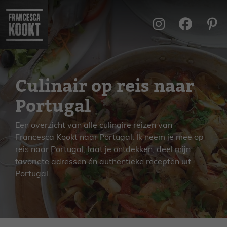
Ga
naar
de
inhoud
Culinair op reis naar
Portugal
Een overzicht van alle culinaire reizen van
Francesca Kookt naar Portugal. Ik neem je mee op
reis naar Portugal, laat je ontdekken, deel mijn
favoriete adressen én authentieke recepten uit
Portugal.