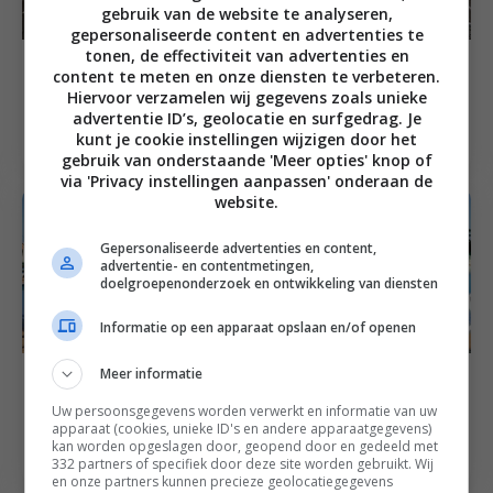
gebruik van de website te analyseren,
gepersonaliseerde content en advertenties te
tonen, de effectiviteit van advertenties en
Culinair op reis naar Portugal
Culinair op reis naar Portugal
content te meten en onze diensten te verbeteren.
Silver Spoon: lunchen
De peuter in
Hiervoor verzamelen wij gegevens zoals unieke
met een schatkaart in
Martinhal Beach
advertentie ID’s, geolocatie en surfgedrag. Je
je hand
Resort
kunt je cookie instellingen wijzigen door het
gebruik van onderstaande 'Meer opties' knop of
via 'Privacy instellingen aanpassen' onderaan de
website.
Gepersonaliseerde advertenties en content,
advertentie- en contentmetingen,
doelgroepenonderzoek en ontwikkeling van diensten
Informatie op een apparaat opslaan en/of openen
Meer informatie
Culinair op reis naar Portugal
Culinair op reis naar Portugal
Vakantievoorpret:
Gezinsvakantie
Uw persoonsgegevens worden verwerkt en informatie van uw
onze vakantie in de
Algarve: culinaire
apparaat (cookies, unieke ID's en andere apparaatgegevens)
kan worden opgeslagen door, geopend door en gedeeld met
Algarve
zomervakantie met
332 partners of specifiek door deze site worden gebruikt. Wij
de kids!
en onze partners kunnen precieze geolocatiegegevens