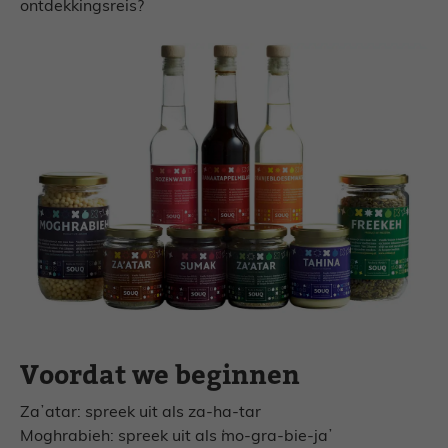
ontdekkingsreis?
Voordat we beginnen
Zaʼatar: spreek uit als za-ha-tar
Moghrabieh: spreek uit als ʻmo-gra-bie-jaʼ