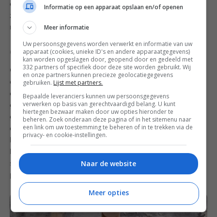
erboven. Besprenkel met wat olijfolie en bestrooi met
Informatie op een apparaat opslaan en/of openen
zout, oregano en peterselie. Besprenkel het gerecht
Meer informatie
rijkelijk met granaatappelmelasse.
Uw persoonsgegevens worden verwerkt en informatie van uw
Oranjebloesemwater
apparaat (cookies, unieke ID's en andere apparaatgegevens)
kan worden opgeslagen door, geopend door en gedeeld met
332 partners of specifiek door deze site worden gebruikt. Wij
Oranjebloesemwater (mazaher) is het destillaat van
en onze partners kunnen precieze geolocatiegegevens
gebruiken.
Lijst met partners.
de bloesem van de bittere sinaasappel. Een heerlijk
aromatisch geparfumeerd bloesemwater dat zalig
Bepaalde leveranciers kunnen uw persoonsgegevens
verwerken op basis van gerechtvaardigd belang. U kunt
geurt. Oranjebloesemwater gebruik je in zowel zoete
hiertegen bezwaar maken door uw opties hieronder te
gerechten (gebak, toetjes en ijs) als hartige (tajines en
beheren. Zoek onderaan deze pagina of in het sitemenu naar
een link om uw toestemming te beheren of in te trekken via de
dressings). Maar ook gewoon een paar druppels in
privacy- en cookie-instellingen.
kokend water. In het Midden-Oosten heet dit ‘witte
koffie’. Niet alleen opwekkend maar ook goed voor de
Naar de website
spijsvertering na een lang diner. Begin rustig met een
paar druppels want de smaak is sterk!
Meer opties