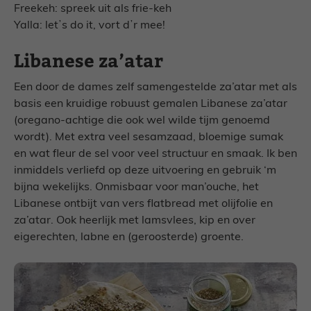
Freekeh: spreek uit als frie-keh
Yalla: letʼs do it, vort dʼr mee!
Libanese za’atar
Een door de dames zelf samengestelde za’atar met als
basis een kruidige robuust gemalen Libanese za’atar
(oregano-achtige die ook wel wilde tijm genoemd
wordt). Met extra veel sesamzaad, bloemige sumak
en wat fleur de sel voor veel structuur en smaak. Ik ben
inmiddels verliefd op deze uitvoering en gebruik ‘m
bijna wekelijks. Onmisbaar voor man’ouche, het
Libanese ontbijt van vers flatbread met olijfolie en
za’atar. Ook heerlijk met lamsvlees, kip en over
eigerechten, labne en (geroosterde) groente.