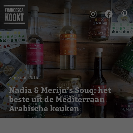
Ga
naar
de
inhoud
2 februari 2015
Nadia & Merijn’s Souq: het
beste uit de Mediterraan
Arabische keuken