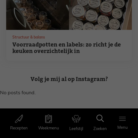
Structuur & balans
Voorraadpotten en labels: zo richt je de
keuken overzichtelijk in
Volg je mij al op Instagram?
No posts found.
Menu
Menu
Recepten
Weekmenu
Recepten
Weekmenu
Zoeken
Leefstijl
Favorieten
Zoeken