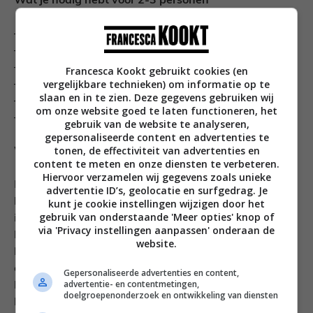
Wat je nodig hebt voor 2-3 personen
– 1 grote aubergine
– 1 sinaasappel
– handje verse oreganoblaadjes
Francesca Kookt gebruikt cookies (en
vergelijkbare technieken) om informatie op te
– 1 el ragfijn gesneden peterselie
slaan en in te zien. Deze gegevens gebruiken wij
– frisgroene olijfolie
om onze website goed te laten functioneren, het
– granaatappelmelasse, Nadia & Merijn’s Souq
gebruik van de website te analyseren,
gepersonaliseerde content en advertenties te
tonen, de effectiviteit van advertenties en
Wat je gaat doen
content te meten en onze diensten te verbeteren.
Hiervoor verzamelen wij gegevens zoals unieke
Leg de aubergine in de vlam van je gasfornuis en
advertentie ID’s, geolocatie en surfgedrag. Je
blaker ‘m zwart aan alle kanten tot hij helemaal zacht
kunt je cookie instellingen wijzigen door het
gebruik van onderstaande 'Meer opties' knop of
is, keer regelmatig met een tang. Je kunt dit ook in een
via 'Privacy instellingen aanpassen' onderaan de
hete oven onder de grill doen. Laat de aubergine een
website.
beetje afkoelen en pel met je handen de zwarte schil
eraf tot er bijna geen zwarte schil meer aan zit. Spreid
Gepersonaliseerde advertenties en content,
advertentie- en contentmetingen,
het aubergine vlees uit en hak grof. Verdeel over een
doelgroepenonderzoek en ontwikkeling van diensten
bord. Rasp de schil van een halve sinaasappel