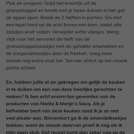
Pluk de oregano. Snijd het kroontje uit de
granaatappel en breek met je twee duimen in het gat
de appel open. Breek de 2 helften in parten. Sla met
een lepel hard op de schil boven een kom, zodat alle
zaadjes eruit vallen. Verwijder witte vliesjes. Meng
vlak voor het serveren de helft van de
granaatappelzaadjes met de gehakte amandelen en
de oreganoblaadjes door de freekeh. Voeg naar
smaak nog extra zout toe. Serveer direct op een mooie
platte schaal.
En, hebben jullie al zin gekregen om gelijk de keuken
in te duiken om een van deze heerlijke gerechten te
maken? Ik ben echt enorm fan geworden van de
producten van Nadia & Merijn’s Souq. Als je
liefhebber bent van deze keuken raad ik je ze met
veel plezier aan. Binnenkort ga ik de amandelkoekjes
bakken, want de smaak daarvan proef ik nog als ik
mijn ogen sluit. Dat recept komt dan zeker nog op de