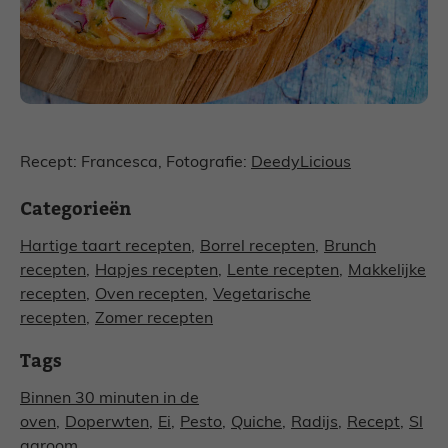
Recept: Francesca, Fotografie:
DeedyLicious
Categorieën
Hartige taart recepten
,
Borrel recepten
,
Brunch
recepten
,
Hapjes recepten
,
Lente recepten
,
Makkelijke
recepten
,
Oven recepten
,
Vegetarische
recepten
,
Zomer recepten
Tags
Binnen 30 minuten in de
oven
,
Doperwten
,
Ei
,
Pesto
,
Quiche
,
Radijs
,
Recept
,
Sl
agroom