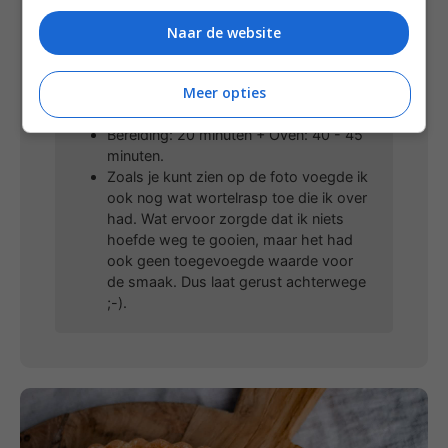
overgebleven pesto.
Naar de website
Notities
Meer opties
Met dit recept maak je 1 quiche met 12
punten.
Bereiding: 20 minuten + Oven: 40 - 45
minuten.
Zoals je kunt zien op de foto voegde ik
ook nog wat wortelrasp toe die ik over
had. Wat ervoor zorgde dat ik niets
hoefde weg te gooien, maar het had
ook geen toegevoegde waarde voor
de smaak. Dus laat gerust achterwege
;-).