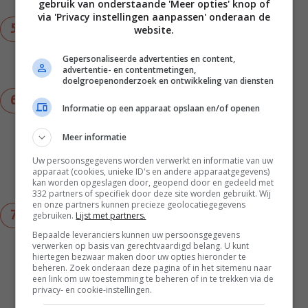
gebruik van onderstaande 'Meer opties' knop of
via 'Privacy instellingen aanpassen' onderaan de
Bekleed de quichevorm met het deeg en prik met
website.
een vork gaatjes in de bodem. Strooi er een dun
laagje paneermeel of couscous over. Dit zorgt
Gepersonaliseerde advertenties en content,
advertentie- en contentmetingen,
ervoor dat de bodem niet zompig wordt.
doelgroepenonderzoek en ontwikkeling van diensten
Verdeel de radijsjes en doperwten over de
Informatie op een apparaat opslaan en/of openen
bodem en verdeel daar naar smaak wat pesto
over, zo’n 3 tot 4 eetlepels. Klop de slagroom los
Meer informatie
met de eieren, 25 gr Pecorino en een snuf zout
en peper. Schenk dit over de vulling heen en
Uw persoonsgegevens worden verwerkt en informatie van uw
apparaat (cookies, unieke ID's en andere apparaatgegevens)
strooi als laatste nog wat pijnboompitten
kan worden opgeslagen door, geopend door en gedeeld met
erover.
332 partners of specifiek door deze site worden gebruikt. Wij
en onze partners kunnen precieze geolocatiegegevens
Snijd het deeg rondom bij met een scherp mesje
gebruiken.
Lijst met partners.
(of vouw overlappend deeg over de vulling
Bepaalde leveranciers kunnen uw persoonsgegevens
heen) en zet de quiche in de oven voor 40 - 45
verwerken op basis van gerechtvaardigd belang. U kunt
hiertegen bezwaar maken door uw opties hieronder te
minuten. Als de quiche goed gaar en goudbruin
beheren. Zoek onderaan deze pagina of in het sitemenu naar
is, kan deze uit de oven. Laat iets afkoelen op
een link om uw toestemming te beheren of in te trekken via de
een rek en snijd daarna in punten. Serveer de
privacy- en cookie-instellingen.
quiche met radijsjes en doperwten met de