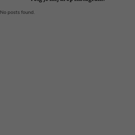
No posts found.
Disclaimer
Privacy voorwaarden
Contact
Instagram
Facebook
Pinterest