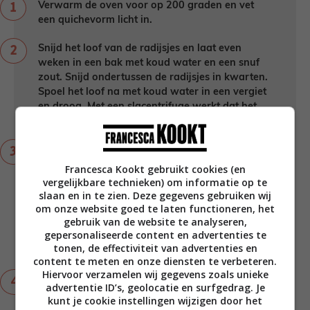
Verwarm de oven voor op 200 graden en vet
een quichevorm licht in.
Snijd het loof van de radijsjes en laat even
weken in een bak met koud water en een snuf
zout. Snijd ondertussen de radijsjes in kwarten.
Spoel het loof na met koud water in een vergiet
en droog. Met een slacentrifuge werkt dat het
beste. Hak het daarna grof.
Hak de pijnboompitten met 25 gr Pecorino en de
knoflook fijn in een hakmolen of
Francesca Kookt gebruikt cookies (en
keukenmachine. Voeg het radijsloof toe met 50
vergelijkbare technieken) om informatie op te
ml olijfolie extra vergine en maal verder. Schenk
slaan en in te zien. Deze gegevens gebruiken wij
om onze website goed te laten functioneren, het
nu olijfolie erbij terwijl de machine blijft draaien
gebruik van de website te analyseren,
tot je een mooie, stevige pesto hebt. Maak ‘m
gepersonaliseerde content en advertenties te
niet te dun en niet alle olie hoeft erbij. Breng op
tonen, de effectiviteit van advertenties en
smaak met zout en peper.
content te meten en onze diensten te verbeteren.
Hiervoor verzamelen wij gegevens zoals unieke
Tip: De overgebleven pesto kun je in de koelkast
advertentie ID’s, geolocatie en surfgedrag. Je
bewaren. Gebruik daarvoor een afsluitbaar
kunt je cookie instellingen wijzigen door het
potje en schenk een dun laagje olie op de pesto.