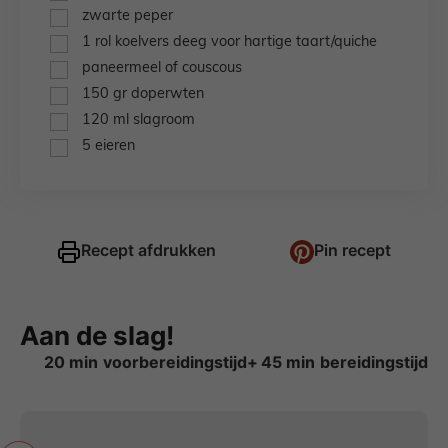
▢
zwarte peper
▢
1
rol
koelvers deeg voor hartige taart/quiche
▢
paneermeel of couscous
▢
150
gr
doperwten
▢
120
ml
slagroom
▢
5
eieren
Recept afdrukken
Pin recept
Aan de slag!
minuten
minuten
20
min
45
min