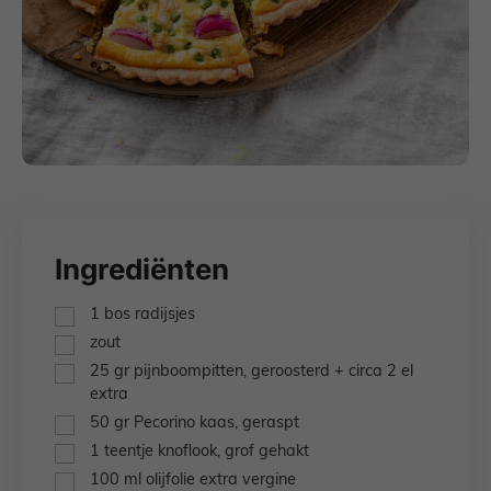
Ingrediënten
▢
1
bos
radijsjes
▢
zout
▢
25
gr
pijnboompitten,
geroosterd + circa 2 el
extra
▢
50
gr
Pecorino kaas,
geraspt
▢
1
teentje
knoflook,
grof gehakt
▢
100
ml
olijfolie extra vergine