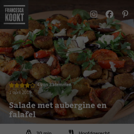
Ga
naar
de
inhoud
4
van
3
stemmen
1 april 2019
Salade met aubergine en
falafel
minuten
30
min
Hoofdgerecht