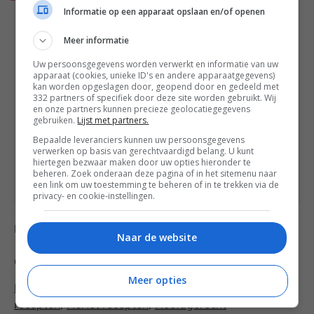
en serveer.
Informatie op een apparaat opslaan en/of openen
Meer informatie
Notities
Dit is een hoofdgerecht voor 4
Uw persoonsgegevens worden verwerkt en informatie van uw
personen.
apparaat (cookies, unieke ID's en andere apparaatgegevens)
kan worden opgeslagen door, geopend door en gedeeld met
De bereiding duurt 30 minuten.
332 partners of specifiek door deze site worden gebruikt. Wij
Jonathan rekende voor jullie ook nog
en onze partners kunnen precieze geolocatiegegevens
even de voedingswaarden per persoon
gebruiken.
Lijst met partners.
uit: 314 kcal, 9 gram eiwitten, 28 gram
Bepaalde leveranciers kunnen uw persoonsgegevens
koolhydraten, 17 gram vetten en 9
verwerken op basis van gerechtvaardigd belang. U kunt
gram vezels.
hiertegen bezwaar maken door uw opties hieronder te
beheren. Zoek onderaan deze pagina of in het sitemenu naar
een link om uw toestemming te beheren of in te trekken via de
privacy- en cookie-instellingen.
Recept:
Jonathan Klaassen
, Fotografie: Francesca
Naar de website
Categorieën
Meer opties
Makkelijke recepten
,
Brunch recepten
,
Camping
recepten
,
Herfst recepten
,
Hoofdgerecht