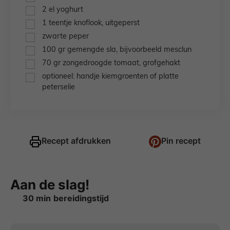
▢
2
el
yoghurt
▢
1
teentje
knoflook,
uitgeperst
▢
zwarte peper
▢
100
gr
gemengde sla,
bijvoorbeeld mesclun
▢
70
gr
zongedroogde tomaat,
grofgehakt
▢
optioneel: handje kiemgroenten of platte
peterselie
Recept afdrukken
Pin recept
Aan de slag!
minuten
30
min