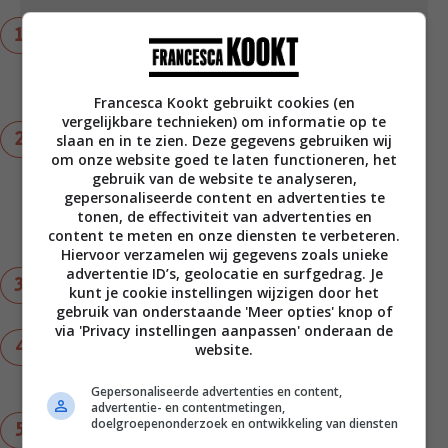
Snijd de aubergines in ronde plakken van circa
1 cm. Leg ze naast elkaar op een plank en kwast
in met een mengsel van 2 el bakolijfolie, gerookt
paprikapoeder, tijm en zout.
Francesca Kookt gebruikt cookies (en
vergelijkbare technieken) om informatie op te
Verhit een grillpan en gril daarin de plakken
slaan en in te zien. Deze gegevens gebruiken wij
om onze website goed te laten functioneren, het
aubergine tot ze zacht zijn en bruine streepjes
gebruik van de website te analyseren,
krijgen. Circa 3 - 4 minuten per kant. Verhit
gepersonaliseerde content en advertenties te
ondertussen een koekenpan en bak daarin de
tonen, de effectiviteit van advertenties en
balletjes falafel in 1 el bakolijfolie tot ze bruin
content te meten en onze diensten te verbeteren.
zijn. Deze hebben circa 6 - 8 minuten nodig.
Hiervoor verzamelen wij gegevens zoals unieke
advertentie ID’s, geolocatie en surfgedrag. Je
Klop een dressing van 4 el olijfolie extra vergine
kunt je cookie instellingen wijzigen door het
, yoghurt, uitgeperste knoflook, peper en zout.
gebruik van onderstaande 'Meer opties' knop of
via 'Privacy instellingen aanpassen' onderaan de
Meng de sla en zongedroogde tomaat in een
website.
saladeschaal. Verdeel daar de aubergine, falafel
en dressing over.
Gepersonaliseerde advertenties en content,
advertentie- en contentmetingen,
doelgroepenonderzoek en ontwikkeling van diensten
Garneer met kiemgroenten of platte peterselie