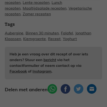
recepten
,
Lente recepten
,
Lunch
recepten
,
Maaltijdsalade recepten
,
Vegetarische
recepten
,
Zomer recepten
Tags
Aubergine
,
Binnen 30 minuten
,
Falafel
,
Jonathan
Klaassen
,
Kiemgroente
,
Recept
,
Yoghurt
Heb je een vraag over dit recept of over iets
anders? Stuur een
bericht
via het
contactformulier of neem contact op via
Facebook
of
Instagram
.
Delen met anderen