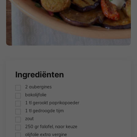
Ingrediënten
▢
2
aubergines
▢
bakolijfolie
▢
1
tl
gerookt paprikapoeder
▢
1
tl
gedroogde tijm
▢
zout
▢
250
gr
falafel,
naar keuze
▢
olijfolie extra vergine