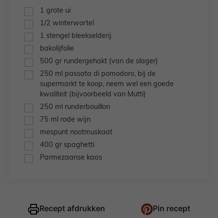
▢
1
grote ui
▢
1/2
winterwortel
▢
1
stengel
bleekselderij
▢
bakolijfolie
▢
500
gr
rundergehakt (van de slager)
▢
250
ml
passata di pomodoro,
bij de
supermarkt te koop, neem wel een goede
kwaliteit (bijvoorbeeld van Mutti)
▢
250
ml
runderbouillon
▢
75
ml
rode wijn
▢
mespunt
nootmuskaat
▢
400
gr
spaghetti
▢
Parmezaanse kaas
Recept afdrukken
Pin recept