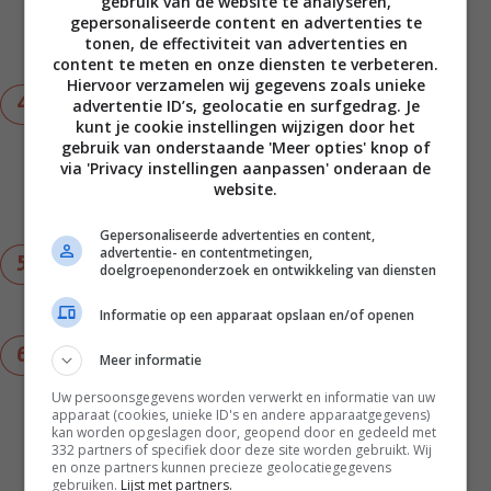
gebruik van de website te analyseren,
nootmuskaat. Er moet genoeg vocht in de pan
gepersonaliseerde content en advertenties te
zitten (gehakt moet net onder staan). Is dit niet
tonen, de effectiviteit van advertenties en
het geval, voeg dan nog wat extra bouillon toe.
content te meten en onze diensten te verbeteren.
Hiervoor verzamelen wij gegevens zoals unieke
Laat de saus zo lang mogelijk pruttelen op het
advertentie ID’s, geolocatie en surfgedrag. Je
vuur, met de deksel op de pan. Het mooiste is
kunt je cookie instellingen wijzigen door het
gebruik van onderstaande 'Meer opties' knop of
toch zeker 5 uur, dan wordt de smaak heerlijk
via 'Privacy instellingen aanpassen' onderaan de
intens. Doe dit wel op lage temperatuur en
website.
controleer af en toe of de pan niet droog kookt.
Voeg dan gelijk wat extra bouillon toe!
Gepersonaliseerde advertenties en content,
advertentie- en contentmetingen,
Als de saus bijna klaar is, ga je de spaghetti
doelgroepenonderzoek en ontwikkeling van diensten
koken. Doe dit al dente, zodat de spaghetti nog
een lichte bite heeft.
Informatie op een apparaat opslaan en/of openen
Serveer de spaghetti op een bord met daarover
Meer informatie
een flinke schep van de saus. Rasp daarover
Uw persoonsgegevens worden verwerkt en informatie van uw
wat verse Parmezaanse kaas. Buon appetito 🙂
apparaat (cookies, unieke ID's en andere apparaatgegevens)
kan worden opgeslagen door, geopend door en gedeeld met
332 partners of specifiek door deze site worden gebruikt. Wij
Notities
en onze partners kunnen precieze geolocatiegegevens
gebruiken.
Lijst met partners.
Met dit recept maak je een