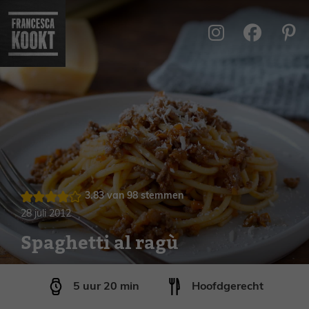
Ga
naar
de
inhoud
3.83
van
98
stemmen
28 juli 2012
Spaghetti al ragù
uur
minuten
5
uur
20
min
Hoofdgerecht