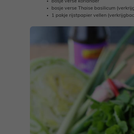
bosje verse koriander
bosje verse Thaise basilicum (verkrij
1 pakje rijstpapier vellen (verkrijgbaa