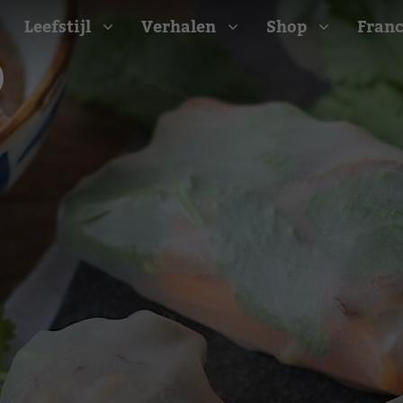
Leefstijl
Verhalen
Shop
Franc
Barbecue recepten
t
Camping recepten
e
Picknick recepten
Salade recepten
d
Zomer recepten
ijk
erraans
n
Bekijk alle recepten
arisch