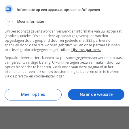
Informatie op een apparaat opslaan en/of openen
Meer informatie
e toko) of droge sherry
Uw persoonsgegevens worden verwerkt en informatie van uw apparaat
(cookies, unieke ID's en andere apparaatgegevens) kan worden
opgeslagen door, geopend door en gedeeld met 332 partners of
specifiek door deze site worden gebruikt. Wij en onze partners kunnen
precieze geolocatiegegevens gebruiken.
Lijst met partners.
Bepaalde leveranciers kunnen uw persoonsgegevens verwerken op basis
van gerechtvaardigd belang. U kunt hiertegen bezwaar maken door uw
opties hieronder te beheren. Zoek onderaan deze pagina of in het
sitemenu naar een link om uw toestemming te beheren of in te trekken
via de privacy- en cookie-instellingen.
Meer opties
Naar de website