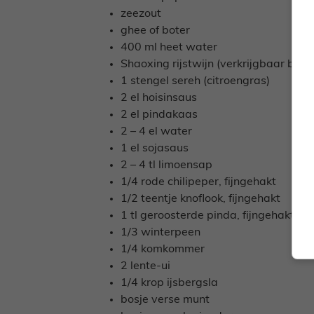
zeezout
ghee of boter
400 ml heet water
Shaoxing rijstwijn (verkrijgbaar bij d
1 stengel sereh (citroengras)
2 el hoisinsaus
2 el pindakaas
2 – 4 el water
1 el sojasaus
2 – 4 tl limoensap
1/4 rode chilipeper, fijngehakt
1/2 teentje knoflook, fijngehakt
1 tl geroosterde pinda, fijngehakt
1/3 winterpeen
1/4 komkommer
2 lente-ui
1/4 krop ijsbergsla
bosje verse munt