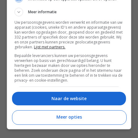
Contact
Meer informatie
Instagram
Facebook
Pinterest
Uw persoonsgegevens worden verwerkt en informatie van uw
apparaat (cookies, unieke ID's en andere apparaatgegevens)
kan worden opgeslagen door, geopend door en gedeeld met
332 partners of specifiek door deze site worden gebruikt. Wij
Home
en onze partners kunnen precieze geolocatiegegevens
gebruiken.
Lijst met partners.
Word gratis lid
Bepaalde leveranciers kunnen uw persoonsgegevens
verwerken op basis van gerechtvaardigd belang. U kunt
Recepten
hiertegen bezwaar maken door uw opties hieronder te
beheren. Zoek onderaan deze pagina of in het sitemenu naar
Leefstijl
een link om uw toestemming te beheren of in te trekken via de
privacy- en cookie-instellingen.
Reizen
Shop Francesca Kookt boeken
Naar de website
Shop Voedzaam Leven Ontbijtgids
Samenwerken
Meer opties
Zomer recepten