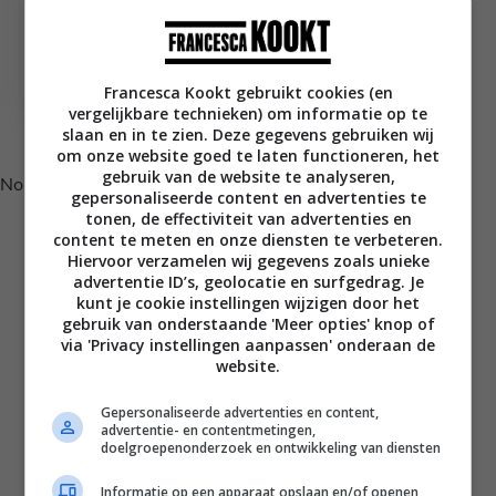
Croissantpudding met
blauwe bessen en
pecannoten
Francesca Kookt gebruikt cookies (en
vergelijkbare technieken) om informatie op te
Volg je mij al op Instagram?
slaan en in te zien. Deze gegevens gebruiken wij
om onze website goed te laten functioneren, het
gebruik van de website te analyseren,
No posts found.
gepersonaliseerde content en advertenties te
tonen, de effectiviteit van advertenties en
content te meten en onze diensten te verbeteren.
Hiervoor verzamelen wij gegevens zoals unieke
advertentie ID’s, geolocatie en surfgedrag. Je
kunt je cookie instellingen wijzigen door het
gebruik van onderstaande 'Meer opties' knop of
via 'Privacy instellingen aanpassen' onderaan de
website.
Gepersonaliseerde advertenties en content,
advertentie- en contentmetingen,
Disclaimer
doelgroepenonderzoek en ontwikkeling van diensten
Privacy voorwaarden
Informatie op een apparaat opslaan en/of openen