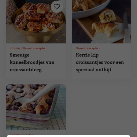
45
min
Brunch recepten
Brunch recepten
Smeuïge
Kerrie kip
kaneelbroodjes van
croissantjes voor een
croissantdeeg
speciaal ontbijt
Familie recepten