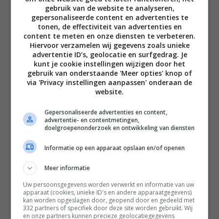
gebruik van de website te analyseren,
gepersonaliseerde content en advertenties te
tonen, de effectiviteit van advertenties en
content te meten en onze diensten te verbeteren.
Hiervoor verzamelen wij gegevens zoals unieke
advertentie ID’s, geolocatie en surfgedrag. Je
Disclaimer
kunt je cookie instellingen wijzigen door het
gebruik van onderstaande 'Meer opties' knop of
Privacy voorwaarden
via 'Privacy instellingen aanpassen' onderaan de
Contact
website.
Instagram
Facebook
Pinterest
Gepersonaliseerde advertenties en content,
advertentie- en contentmetingen,
doelgroepenonderzoek en ontwikkeling van diensten
Home
Informatie op een apparaat opslaan en/of openen
Word gratis lid
Meer informatie
Recepten
Uw persoonsgegevens worden verwerkt en informatie van uw
apparaat (cookies, unieke ID's en andere apparaatgegevens)
Leefstijl
kan worden opgeslagen door, geopend door en gedeeld met
332 partners of specifiek door deze site worden gebruikt. Wij
Reizen
en onze partners kunnen precieze geolocatiegegevens