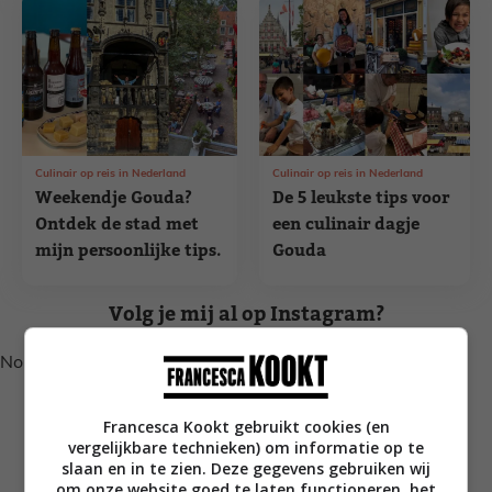
Culinair op reis in Nederland
Culinair op reis in Nederland
Weekendje Gouda?
De 5 leukste tips voor
Ontdek de stad met
een culinair dagje
mijn persoonlijke tips.
Gouda
Volg je mij al op Instagram?
No posts found.
Francesca Kookt gebruikt cookies (en
vergelijkbare technieken) om informatie op te
slaan en in te zien. Deze gegevens gebruiken wij
om onze website goed te laten functioneren, het