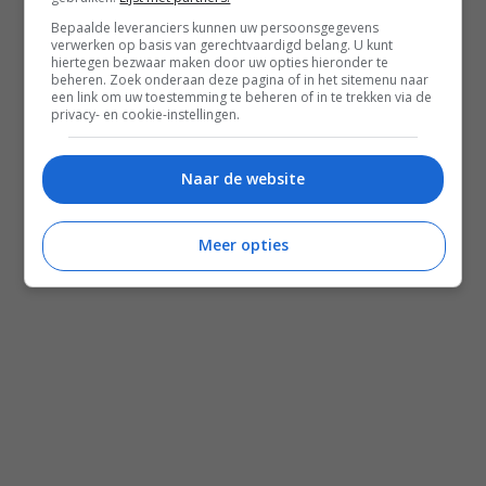
Shop Voedzaam Leven Ontbijtgids
Bepaalde leveranciers kunnen uw persoonsgegevens
verwerken op basis van gerechtvaardigd belang. U kunt
Samenwerken
hiertegen bezwaar maken door uw opties hieronder te
beheren. Zoek onderaan deze pagina of in het sitemenu naar
een link om uw toestemming te beheren of in te trekken via de
privacy- en cookie-instellingen.
Zomer recepten
Salade recepten
Naar de website
Gezonde recepten
Meal prep recepten
Meer opties
Makkelijke recepten
Mediterraanse recepten
Familie recepten
Alle recepten
Nieuwsbrief