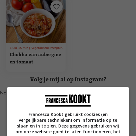
1
uur
15
min
Vegetarische recepten
Chokha van aubergine
en tomaat
Volg je mij al op Instagram?
No posts found.
Francesca Kookt gebruikt cookies (en
vergelijkbare technieken) om informatie op te
slaan en in te zien. Deze gegevens gebruiken wij
om onze website goed te laten functioneren, het