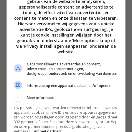
gebruik van de website te analyseren,
gepersonaliseerde content en advertenties te
tonen, de effectiviteit van advertenties en
content te meten en onze diensten te verbeteren.
Hiervoor verzamelen wij gegevens zoals unieke
Disclaimer
advertentie ID’s, geolocatie en surfgedrag. Je
kunt je cookie instellingen wijzigen door het
Privacy voorwaarden
gebruik van onderstaande 'Meer opties' knop of
via 'Privacy instellingen aanpassen' onderaan de
Contact
website.
Instagram
Facebook
Pinterest
Gepersonaliseerde advertenties en content,
advertentie- en contentmetingen,
doelgroepenonderzoek en ontwikkeling van diensten
Home
Informatie op een apparaat opslaan en/of openen
Word gratis lid
Meer informatie
Recepten
Uw persoonsgegevens worden verwerkt en informatie van uw
Leefstijl
apparaat (cookies, unieke ID's en andere apparaatgegevens)
kan worden opgeslagen door, geopend door en gedeeld met
Reizen
332 partners of specifiek door deze site worden gebruikt. Wij
en onze partners kunnen precieze geolocatiegegevens
Shop Francesca Kookt boeken
gebruiken.
Lijst met partners.