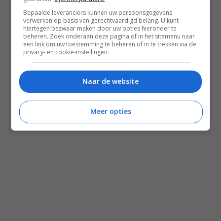
Shop Voedzaam Leven Ontbijtgids
Bepaalde leveranciers kunnen uw persoonsgegevens
verwerken op basis van gerechtvaardigd belang. U kunt
Samenwerken
hiertegen bezwaar maken door uw opties hieronder te
beheren. Zoek onderaan deze pagina of in het sitemenu naar
een link om uw toestemming te beheren of in te trekken via de
privacy- en cookie-instellingen.
Zomer recepten
Salade recepten
Naar de website
Gezonde recepten
Meal prep recepten
Meer opties
Makkelijke recepten
Mediterraanse recepten
Familie recepten
Alle recepten
Nieuwsbrief