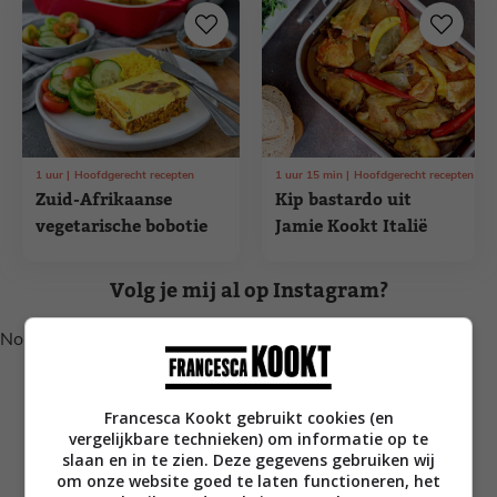
1
uur
Hoofdgerecht recepten
1
uur
15
min
Hoofdgerecht recepten
Zuid-Afrikaanse
Kip bastardo uit
vegetarische bobotie
Jamie Kookt Italië
Volg je mij al op Instagram?
No posts found.
Francesca Kookt gebruikt cookies (en
vergelijkbare technieken) om informatie op te
slaan en in te zien. Deze gegevens gebruiken wij
om onze website goed te laten functioneren, het