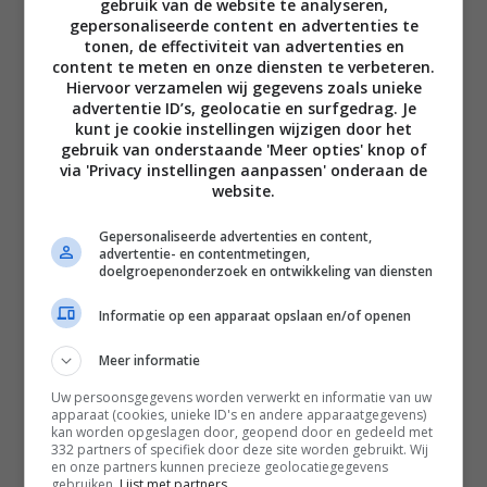
gebruik van de website te analyseren,
gepersonaliseerde content en advertenties te
tonen, de effectiviteit van advertenties en
content te meten en onze diensten te verbeteren.
Hiervoor verzamelen wij gegevens zoals unieke
Disclaimer
advertentie ID’s, geolocatie en surfgedrag. Je
kunt je cookie instellingen wijzigen door het
Privacy voorwaarden
gebruik van onderstaande 'Meer opties' knop of
via 'Privacy instellingen aanpassen' onderaan de
Contact
website.
Instagram
Facebook
Pinterest
Gepersonaliseerde advertenties en content,
advertentie- en contentmetingen,
doelgroepenonderzoek en ontwikkeling van diensten
Home
Informatie op een apparaat opslaan en/of openen
Word gratis lid
Meer informatie
Recepten
Uw persoonsgegevens worden verwerkt en informatie van uw
Leefstijl
apparaat (cookies, unieke ID's en andere apparaatgegevens)
kan worden opgeslagen door, geopend door en gedeeld met
Reizen
332 partners of specifiek door deze site worden gebruikt. Wij
en onze partners kunnen precieze geolocatiegegevens
Shop Francesca Kookt boeken
gebruiken.
Lijst met partners.