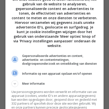
gebruik van de website te analyseren,
gepersonaliseerde content en advertenties te
tonen, de effectiviteit van advertenties en
content te meten en onze diensten te verbeteren.
Hiervoor verzamelen wij gegevens zoals unieke
advertentie ID’s, geolocatie en surfgedrag. Je
Disclaimer
kunt je cookie instellingen wijzigen door het
gebruik van onderstaande 'Meer opties' knop of
Privacy voorwaarden
via 'Privacy instellingen aanpassen' onderaan de
Contact
website.
Instagram
Facebook
Pinterest
Gepersonaliseerde advertenties en content,
advertentie- en contentmetingen,
doelgroepenonderzoek en ontwikkeling van diensten
Home
Informatie op een apparaat opslaan en/of openen
Word gratis lid
Meer informatie
Recepten
Uw persoonsgegevens worden verwerkt en informatie van uw
apparaat (cookies, unieke ID's en andere apparaatgegevens)
Leefstijl
kan worden opgeslagen door, geopend door en gedeeld met
332 partners of specifiek door deze site worden gebruikt. Wij
Reizen
en onze partners kunnen precieze geolocatiegegevens