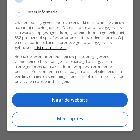
Contact
Meer informatie
Instagram
Facebook
Pinterest
Uw persoonsgegevens worden verwerkt en informatie van uw
apparaat (cookies, unieke ID's en andere apparaatgegevens)
kan worden opgeslagen door, geopend door en gedeeld met
332 partners of specifiek door deze site worden gebruikt. Wij
Home
en onze partners kunnen precieze geolocatiegegevens
gebruiken.
Lijst met partners.
Word gratis lid
Bepaalde leveranciers kunnen uw persoonsgegevens
verwerken op basis van gerechtvaardigd belang. U kunt
Recepten
hiertegen bezwaar maken door uw opties hieronder te
beheren. Zoek onderaan deze pagina of in het sitemenu naar
Leefstijl
een link om uw toestemming te beheren of in te trekken via de
privacy- en cookie-instellingen.
Reizen
Shop Francesca Kookt boeken
Naar de website
Shop Voedzaam Leven Ontbijtgids
Samenwerken
Meer opties
Zomer recepten