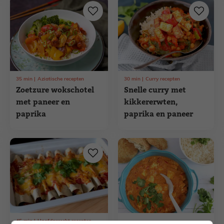
35
min
Aziatische recepten
30
min
Curry recepten
Zoetzure wokschotel
Snelle curry met
met paneer en
kikkererwten,
paprika
paprika en paneer
45
min
Hoofdgerecht recepten