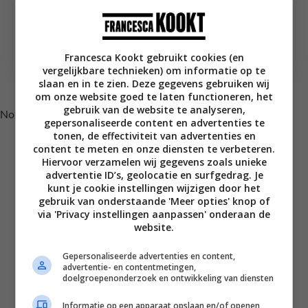
Curry recepten
Vegetarische
Butter paneer curry
enchiladas met
met witte rijst
pompoen en bonen
Francesca Kookt gebruikt cookies (en
vergelijkbare technieken) om informatie op te
Volg je mij al op Instagram?
slaan en in te zien. Deze gegevens gebruiken wij
om onze website goed te laten functioneren, het
gebruik van de website te analyseren,
No posts found.
gepersonaliseerde content en advertenties te
tonen, de effectiviteit van advertenties en
content te meten en onze diensten te verbeteren.
Hiervoor verzamelen wij gegevens zoals unieke
advertentie ID’s, geolocatie en surfgedrag. Je
kunt je cookie instellingen wijzigen door het
gebruik van onderstaande 'Meer opties' knop of
via 'Privacy instellingen aanpassen' onderaan de
website.
Gepersonaliseerde advertenties en content,
advertentie- en contentmetingen,
Disclaimer
doelgroepenonderzoek en ontwikkeling van diensten
Privacy voorwaarden
Informatie op een apparaat opslaan en/of openen