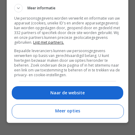
Meer informatie
Instagram
Facebook
Pinterest
Uw persoonsgegevens worden verwerkt en informatie van uw
apparaat (cookies, unieke ID's en andere apparaatgegevens)
kan worden opgeslagen door, geopend door en gedeeld met
332 partners of specifiek door deze site worden gebruikt. Wij
Home
en onze partners kunnen precieze geolocatiegegevens
gebruiken.
Lijst met partners.
Word gratis lid
Bepaalde leveranciers kunnen uw persoonsgegevens
Recepten
verwerken op basis van gerechtvaardigd belang. U kunt
hiertegen bezwaar maken door uw opties hieronder te
Leefstijl
beheren. Zoek onderaan deze pagina of in het sitemenu naar
een link om uw toestemming te beheren of in te trekken via de
Reizen
privacy- en cookie-instellingen.
Shop Francesca Kookt boeken
Shop Voedzaam Leven Ontbijtgids
Naar de website
Samenwerken
Meer opties
Zomer recepten
Salade recepten