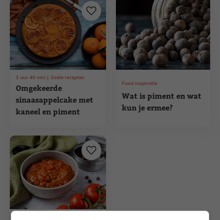
1
uur
40
min
Zoete recepten
Food inspiratie
Omgekeerde
Wat is piment en wat
sinaasappelcake met
kun je ermee?
kaneel en piment
20
min
Bijgerecht recepten