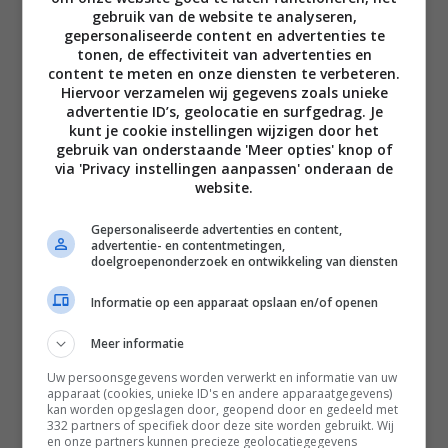
gebruik van de website te analyseren,
gepersonaliseerde content en advertenties te
tonen, de effectiviteit van advertenties en
content te meten en onze diensten te verbeteren.
Hiervoor verzamelen wij gegevens zoals unieke
advertentie ID’s, geolocatie en surfgedrag. Je
Disclaimer
kunt je cookie instellingen wijzigen door het
gebruik van onderstaande 'Meer opties' knop of
Privacy voorwaarden
via 'Privacy instellingen aanpassen' onderaan de
Contact
website.
Instagram
Facebook
Pinterest
Gepersonaliseerde advertenties en content,
advertentie- en contentmetingen,
doelgroepenonderzoek en ontwikkeling van diensten
Home
Informatie op een apparaat opslaan en/of openen
Word gratis lid
Meer informatie
Recepten
Uw persoonsgegevens worden verwerkt en informatie van uw
apparaat (cookies, unieke ID's en andere apparaatgegevens)
Leefstijl
kan worden opgeslagen door, geopend door en gedeeld met
332 partners of specifiek door deze site worden gebruikt. Wij
Reizen
en onze partners kunnen precieze geolocatiegegevens