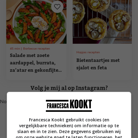
45
min
Barbecue recepten
Hapjes recepten
Salade met zoete
Bietentaartjes met
aardappel, burrata,
sjalot en feta
za’atar en gekonfijte
citroen
Volg je mij al op Instagram?
No posts found.
Francesca Kookt gebruikt cookies (en
vergelijkbare technieken) om informatie op te
slaan en in te zien. Deze gegevens gebruiken wij
om onze website goed te laten functioneren, het