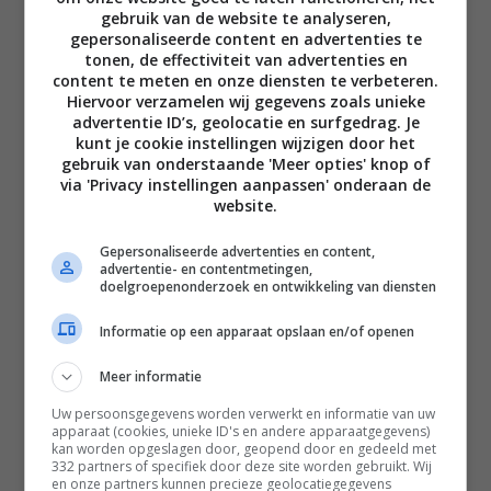
gebruik van de website te analyseren,
gepersonaliseerde content en advertenties te
tonen, de effectiviteit van advertenties en
content te meten en onze diensten te verbeteren.
Hiervoor verzamelen wij gegevens zoals unieke
advertentie ID’s, geolocatie en surfgedrag. Je
Disclaimer
kunt je cookie instellingen wijzigen door het
gebruik van onderstaande 'Meer opties' knop of
Privacy voorwaarden
via 'Privacy instellingen aanpassen' onderaan de
Contact
website.
Instagram
Facebook
Pinterest
Gepersonaliseerde advertenties en content,
advertentie- en contentmetingen,
doelgroepenonderzoek en ontwikkeling van diensten
Home
Informatie op een apparaat opslaan en/of openen
Word gratis lid
Meer informatie
Recepten
Uw persoonsgegevens worden verwerkt en informatie van uw
apparaat (cookies, unieke ID's en andere apparaatgegevens)
Leefstijl
kan worden opgeslagen door, geopend door en gedeeld met
332 partners of specifiek door deze site worden gebruikt. Wij
Reizen
en onze partners kunnen precieze geolocatiegegevens