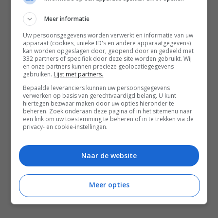
Contact
Meer informatie
Instagram
Facebook
Pinterest
Uw persoonsgegevens worden verwerkt en informatie van uw
apparaat (cookies, unieke ID's en andere apparaatgegevens)
kan worden opgeslagen door, geopend door en gedeeld met
332 partners of specifiek door deze site worden gebruikt. Wij
Home
en onze partners kunnen precieze geolocatiegegevens
gebruiken.
Lijst met partners.
Word gratis lid
Bepaalde leveranciers kunnen uw persoonsgegevens
verwerken op basis van gerechtvaardigd belang. U kunt
Recepten
hiertegen bezwaar maken door uw opties hieronder te
beheren. Zoek onderaan deze pagina of in het sitemenu naar
Leefstijl
een link om uw toestemming te beheren of in te trekken via de
privacy- en cookie-instellingen.
Reizen
Shop Francesca Kookt boeken
Naar de website
Shop Voedzaam Leven Ontbijtgids
Samenwerken
Meer opties
Zomer recepten