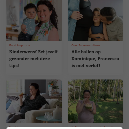
Food inspiratie
Over Francesca Kookt
Kinderwens? Eet jezelf
Alle ballen op
gezonder met deze
Dominique, Francesca
tips!
is met verlof!
Food inspiratie
Culinair op reis naar Indonesië