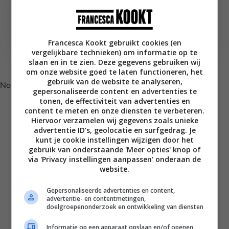
Alles wat je wél mag
Zwanger naar
eten als je zwanger
Indonesië: hoe
bent
overleeft een foodie?
Francesca Kookt gebruikt cookies (en
vergelijkbare technieken) om informatie op te
Volg je mij al op Instagram?
slaan en in te zien. Deze gegevens gebruiken wij
om onze website goed te laten functioneren, het
gebruik van de website te analyseren,
No posts found.
gepersonaliseerde content en advertenties te
tonen, de effectiviteit van advertenties en
content te meten en onze diensten te verbeteren.
Hiervoor verzamelen wij gegevens zoals unieke
advertentie ID’s, geolocatie en surfgedrag. Je
kunt je cookie instellingen wijzigen door het
gebruik van onderstaande 'Meer opties' knop of
via 'Privacy instellingen aanpassen' onderaan de
website.
Gepersonaliseerde advertenties en content,
advertentie- en contentmetingen,
Disclaimer
doelgroepenonderzoek en ontwikkeling van diensten
Privacy voorwaarden
Informatie op een apparaat opslaan en/of openen