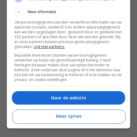
Contact
Meer informatie
Instagram
Facebook
Pinterest
Uw persoonsgegevens worden verwerkt en informatie van uw
apparaat (cookies, unieke ID's en andere apparaatgegevens)
kan worden opgeslagen door, geopend door en gedeeld met
332 partners of specifiek door deze site worden gebruikt. Wij
Home
en onze partners kunnen precieze geolocatiegegevens
gebruiken.
Lijst met partners.
Word gratis lid
Bepaalde leveranciers kunnen uw persoonsgegevens
verwerken op basis van gerechtvaardigd belang. U kunt
Recepten
hiertegen bezwaar maken door uw opties hieronder te
beheren. Zoek onderaan deze pagina of in het sitemenu naar
Leefstijl
een link om uw toestemming te beheren of in te trekken via de
privacy- en cookie-instellingen.
Reizen
Shop Francesca Kookt boeken
Naar de website
Shop Voedzaam Leven Ontbijtgids
Samenwerken
Meer opties
Zomer recepten