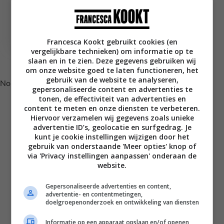
Beeldverslag: Oogst
kookworkshop bij
Librije’s Atelier
Francesca Kookt gebruikt cookies (en
vergelijkbare technieken) om informatie op te
Volg je mij al op Instagram?
slaan en in te zien. Deze gegevens gebruiken wij
om onze website goed te laten functioneren, het
gebruik van de website te analyseren,
No posts found.
gepersonaliseerde content en advertenties te
tonen, de effectiviteit van advertenties en
content te meten en onze diensten te verbeteren.
Hiervoor verzamelen wij gegevens zoals unieke
advertentie ID’s, geolocatie en surfgedrag. Je
kunt je cookie instellingen wijzigen door het
gebruik van onderstaande 'Meer opties' knop of
via 'Privacy instellingen aanpassen' onderaan de
website.
Gepersonaliseerde advertenties en content,
advertentie- en contentmetingen,
Disclaimer
doelgroepenonderzoek en ontwikkeling van diensten
Privacy voorwaarden
Informatie op een apparaat opslaan en/of openen