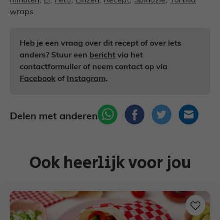
minuten
,
Ei
,
Feta
,
Linzen
,
Recept
,
Spinazie
,
Tortilla
wraps
Heb je een vraag over dit recept of over iets
anders? Stuur een
bericht
via het
contactformulier of neem contact op via
Facebook
of
Instagram
.
Delen met anderen
Ook heerlijk voor jou