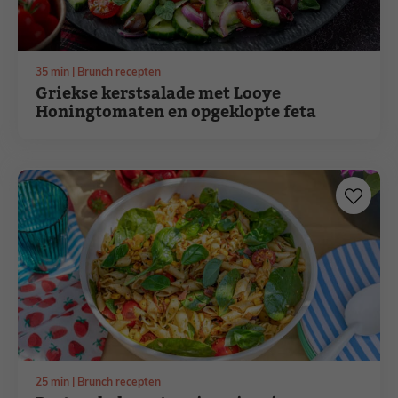
minuten
35
min
Brunch recepten
Griekse kerstsalade met Looye
Honingtomaten en opgeklopte feta
minuten
25
min
Brunch recepten