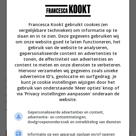
avocado en feta. Garneer met een snufje zwarte
peper, wat smoky chili crunch en optioneel
blaadjes verse koriander.
Francesca Kookt gebruikt cookies (en
vergelijkbare technieken) om informatie op te
Notities
slaan en in te zien. Deze gegevens gebruiken wij
Met dit recept maak je een lunch voor 1
om onze website goed te laten functioneren, het
persoon
gebruik van de website te analyseren,
Bereiding: 10 minuten
gepersonaliseerde content en advertenties te
tonen, de effectiviteit van advertenties en
content te meten en onze diensten te verbeteren.
Hiervoor verzamelen wij gegevens zoals unieke
advertentie ID’s, geolocatie en surfgedrag. Je
Eet smakelijk, ik hoop dat je gaat genieten van deze
kunt je cookie instellingen wijzigen door het
gebruik van onderstaande 'Meer opties' knop of
tortilla egg wrap! Laat je het me weten door een
via 'Privacy instellingen aanpassen' onderaan de
review achter te laten? Dat kan helemaal bovenaan
website.
het recept door op de sterren te klikken. Een toelichting
op je rating is fijn, maar niet verplicht.
Gepersonaliseerde advertenties en content,
advertentie- en contentmetingen,
doelgroepenonderzoek en ontwikkeling van diensten
Informatie op een apparaat opslaan en/of openen