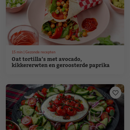
minuten
15
min
Gezonde recepten
Oat tortilla’s met avocado,
kikkererwten en geroosterde paprika