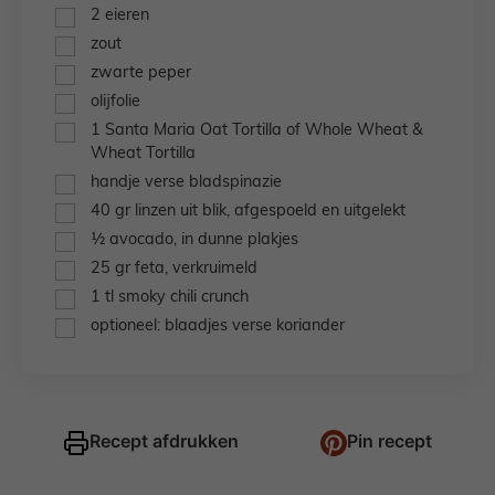
▢
2
eieren
▢
zout
▢
zwarte peper
▢
olijfolie
▢
1
Santa Maria Oat Tortilla
of Whole Wheat &
Wheat Tortilla
▢
handje
verse bladspinazie
▢
40
gr
linzen uit blik,
afgespoeld en uitgelekt
▢
½
avocado,
in dunne plakjes
▢
25
gr
feta,
verkruimeld
▢
1
tl
smoky chili crunch
▢
optioneel: blaadjes verse koriander
Recept afdrukken
Pin recept