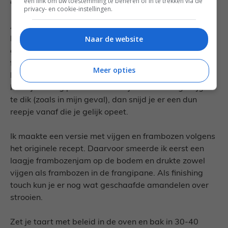
een link om uw toestemming te beheren of in te trekken via de
erdoor. Et voilà, meer hoef je niet te doen.
privacy- en cookie-instellingen.
Als je de frangipane alleen met vijgen maakt, zou ik de
Naar de website
bodem van de taart eerst besmeren met een laagje
goede kwaliteit vijgenjam. Daarop schep je de
frangipane die je gelijkmatig verdeeld. Vervolgens
Meer opties
halveer je de vijgen en die druk je met hun kontje in de
heerlijke frangipane. Is het kontje van sommige vijgen
te dik (zoals in mijn geval), dan snijd je er een dun
reepje vanaf die je gelijk opeet.
Ik maakte een versie met vijgen en frambozen volgens
het originele recept. Daarvoor smeerde ik eerst een
laagje frambozenjam op de bodem en drukte zowel
vijgen als frambozen in de frangipane. Als finishing
touch kun je er nog wat geschaafde amandelen over
strooien.
Zet je taart met beleid in de oven en bak in 30-40