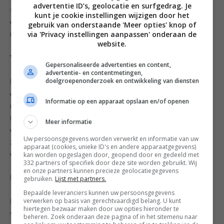
advertentie ID’s, geolocatie en surfgedrag. Je
scherp mes. Met een vork prik je een paar gaatjes in
kunt je cookie instellingen wijzigen door het
de bodem. Dek de vorm af met vershoudfolie en laat
gebruik van onderstaande 'Meer opties' knop of
via 'Privacy instellingen aanpassen' onderaan de
nog 30 minuten rusten in de koelkast.
website.
Verwarm in de tussentijd de oven voor op 175 graden.
Gepersonaliseerde advertenties en content,
advertentie- en contentmetingen,
doelgroepenonderzoek en ontwikkeling van diensten
Na 30 minuten haal je de vorm uit de koeling. Bekleed
de bodem met een stuk bakpapier en blindbakvulling,
Informatie op een apparaat opslaan en/of openen
rijst of munten. Schuif de vorm in de oven en bak 10
minuten met vulling. Haal daarna het bakpapier met
Meer informatie
de vulling er voorzichtig uit en bak nog 5 minuten
Uw persoonsgegevens worden verwerkt en informatie van uw
zonder. De vorm kan nu uit de oven en die laat je iets
apparaat (cookies, unieke ID's en andere apparaatgegevens)
kan worden opgeslagen door, geopend door en gedeeld met
afkoelen op een rek.
332 partners of specifiek door deze site worden gebruikt. Wij
en onze partners kunnen precieze geolocatiegegevens
gebruiken.
Lijst met partners.
Dan nu eindelijk tijd voor de frangipane.
Bepaalde leveranciers kunnen uw persoonsgegevens
verwerken op basis van gerechtvaardigd belang. U kunt
Klop de boter en basterdsuiker los met een mixer. Klop
hiertegen bezwaar maken door uw opties hieronder te
vervolgens de eieren, amandelmeel, bloem en rum
beheren. Zoek onderaan deze pagina of in het sitemenu naar