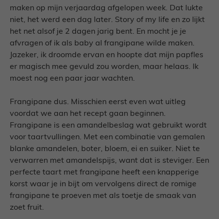
maken op mijn verjaardag afgelopen week. Dat lukte
niet, het werd een dag later. Story of my life en zo lijkt
het net alsof je 2 dagen jarig bent. En mocht je je
afvragen of ik als baby al frangipane wilde maken.
Jazeker, ik droomde ervan en hoopte dat mijn papfles
er magisch mee gevuld zou worden, maar helaas. Ik
moest nog een paar jaar wachten.
Frangipane dus. Misschien eerst even wat uitleg
voordat we aan het recept gaan beginnen.
Frangipane is een amandelbeslag wat gebruikt wordt
voor taartvullingen. Met een combinatie van gemalen
blanke amandelen, boter, bloem, ei en suiker. Niet te
verwarren met amandelspijs, want dat is steviger. Een
perfecte taart met frangipane heeft een knapperige
korst waar je in bijt om vervolgens direct de romige
frangipane te proeven met als toetje de smaak van
zoet fruit.