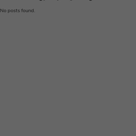
No posts found.
Disclaimer
Privacy voorwaarden
Contact
Instagram
Facebook
Pinterest