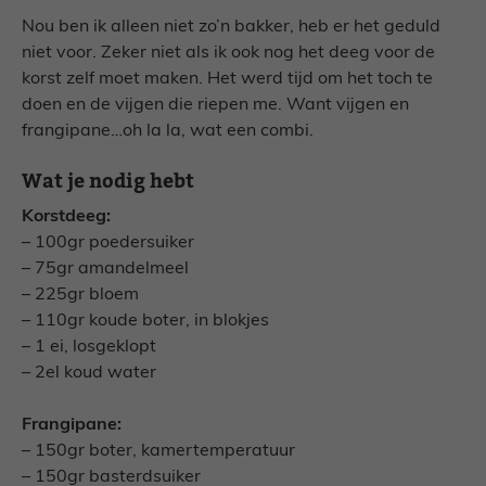
Nou ben ik alleen niet zo’n bakker, heb er het geduld
niet voor. Zeker niet als ik ook nog het deeg voor de
korst zelf moet maken. Het werd tijd om het toch te
doen en de vijgen die riepen me. Want vijgen en
frangipane…oh la la, wat een combi.
Wat je nodig hebt
Korstdeeg:
– 100gr poedersuiker
– 75gr amandelmeel
– 225gr bloem
– 110gr koude boter, in blokjes
– 1 ei, losgeklopt
– 2el koud water
Frangipane:
– 150gr boter, kamertemperatuur
– 150gr basterdsuiker