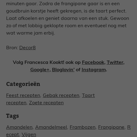
minuten gaar. Zodra de frangipane gaar is en een
goudbruin korstje heeft gekregen, is de taart perfect.
Laat afkoelen en geniet daarna van een stuk. Gewoon
zo of met lobbig geklopte room en eventueel nog met
wat warme jam erbij.
Bron:
Decor8
Volg Francesca Kookt! ook op
Facebook
,
Twitter
,
Google+
,
Bloglovin’
of
Instagram
.
Categorieën
Feest recepten
,
Gebak recepten
,
Taart
recepten
,
Zoete recepten
Tags
Amandelen
,
Amandelmeel
,
Frambozen
,
Frangipane
,
R
ecept
,
Vijgen