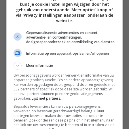
kunt je cookie instellingen wijzigen door het
Garneer met de dressing, fijngehakte bieslook,
gebruik van onderstaande 'Meer opties' knop of
grof geschaafde Parmezaanse kaas en nog een
via 'Privacy instellingen aanpassen' onderaan de
snufje zwarte peper.
website.
Gepersonaliseerde advertenties en content,
Notities
advertentie- en contentmetingen,
Met dit recept maak je een salade voor
doelgroepenonderzoek en ontwikkeling van diensten
2 personen. Ik eet deze het liefst als
Informatie op een apparaat opslaan en/of openen
lunch, maar je kunt ‘m ook als lichte
avondmaaltijd (bijvoorbeeld met een
Meer informatie
kopje soep) eten.
Dressing over? Die kun je tot 3 dagen
Uw persoonsgegevens worden verwerkt en informatie van uw
bewaren in de koelkast, zorg wel dat ‘ie
apparaat (cookies, unieke ID's en andere apparaatgegevens)
goed afgedekt is.
kan worden opgeslagen door, geopend door en gedeeld met
332 partners of specifiek door deze site worden gebruikt. Wij
Extra groenten toevoegen aan je
en onze partners kunnen precieze geolocatiegegevens
caesar salade? Denk aan roergebakken
gebruiken.
Lijst met partners.
sperziebonen (kan ook prima uit de
Bepaalde leveranciers kunnen uw persoonsgegevens
diepvries), gegrilde bimi,
verwerken op basis van gerechtvaardigd belang. U kunt
cherrytomaten of gegrilde groene
hiertegen bezwaar maken door uw opties hieronder te
beheren. Zoek onderaan deze pagina of in het sitemenu naar
asperges in het seizoen. Ik heb ‘m zelfs
een link om uw toestemming te beheren of in te trekken via de
weleens met geroosterde spruitjes