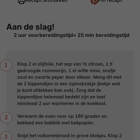
Recept afdrukken
Pin recept
Aan de slag!
uur
minuten
2
uur
25
min
Klop 2 el olijfolie, het sap van ½ citroen, 1 tl
gedroogde rozemarijn, 1 el witte miso, snufje
zout en zwarte peper door elkaar. Meng dit met
de 2 kippendijen in een ziplockzakje (bakje wat
je kunt afdekken kan ook). Zorg dat de
kippendijen helemaal bedekt zijn en laat
minimaal 2 uur marineren in de koelkast.
Verwarm de oven voor op 190 graden en
bekleed een bakblik met bakpapier.
Snijd het volkorenbrood in grove blokjes. Klop 2