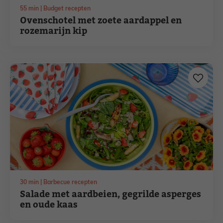
minuten
55
min
Budget recepten
Ovenschotel met zoete aardappel en
rozemarijn kip
minuten
30
min
Barbecue recepten
Salade met aardbeien, gegrilde asperges
en oude kaas