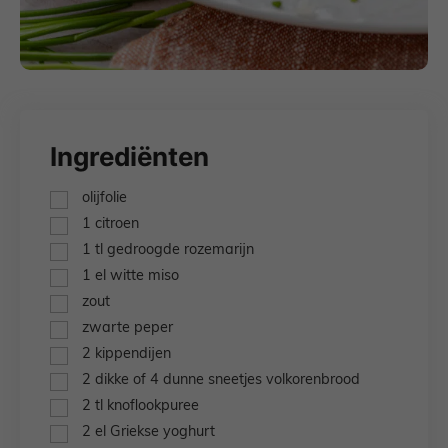
Ingrediënten
▢
olijfolie
▢
1
citroen
▢
1
tl
gedroogde rozemarijn
▢
1
el
witte miso
▢
zout
▢
zwarte peper
▢
2
kippendijen
▢
2
dikke of 4 dunne sneetjes volkorenbrood
▢
2
tl
knoflookpuree
▢
2
el
Griekse yoghurt