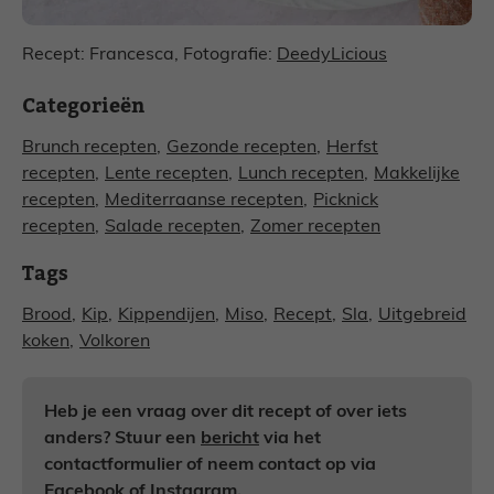
Recept: Francesca, Fotografie:
DeedyLicious
Categorieën
Brunch recepten
,
Gezonde recepten
,
Herfst
recepten
,
Lente recepten
,
Lunch recepten
,
Makkelijke
recepten
,
Mediterraanse recepten
,
Picknick
recepten
,
Salade recepten
,
Zomer recepten
Tags
Brood
,
Kip
,
Kippendijen
,
Miso
,
Recept
,
Sla
,
Uitgebreid
koken
,
Volkoren
Heb je een vraag over dit recept of over iets
anders? Stuur een
bericht
via het
contactformulier of neem contact op via
Facebook
of
Instagram
.