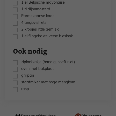
▢
1
el
Belgische mayonaise
▢
1
tl
dijonmosterd
▢
Parmezaanse kaas
▢
4
ansjovisfilets
▢
2
kropjes
little gem sla
▢
1
el
fijngehakte verse bieslook
Ook nodig
▢
ziplockzakje (handig, hoeft niet)
▢
oven met bakplaat
▢
grillpan
▢
staafmixer met hoge mengkom
▢
rasp