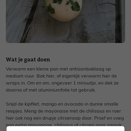
Wat je gaat doen
Verwarm een kleine pan met antiaanbaklaag op
medium vuur. Bak hier, of eigenlijk verwarm hier de
wraps in. Om en om, ongeveer 1 minuutje, en dek ze
daarna af met aluminiumfolie tot gebruik.
Snijd de kipfilet, mango en avocado in dunne smalle
reepjes. Meng de mayonaise met de chilisaus en roer
hier ook nog een drupje citroensap door. Proef en voeg
nog extra mayonaise, chilisaus of citroen naar smaak