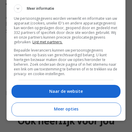
Tags
Meer informatie
Avocado
,
Chili
,
Citroen
,
Gerookte
Uw persoonsgegevens worden verwerkt en informatie van uw
apparaat (cookies, unieke ID's en andere apparaatgegevens)
kip
,
Kip
,
Koriander
,
Mango
,
Recept
,
Tortilla
kan worden opgeslagen door, geopend door en gedeeld met
wraps
,
Tussendoortje
332 partners of specifiek door deze site worden gebruikt. Wij
en onze partners kunnen precieze geolocatiegegevens
gebruiken.
Lijst met partners.
Heb je een vraag over dit recept of over iets
Bepaalde leveranciers kunnen uw persoonsgegevens
verwerken op basis van gerechtvaardigd belang. U kunt
anders? Stuur een
bericht
via het
hiertegen bezwaar maken door uw opties hieronder te
contactformulier of neem contact op via
beheren. Zoek onderaan deze pagina of in het sitemenu naar
een link om uw toestemming te beheren of in te trekken via de
Facebook
of
Instagram
.
privacy- en cookie-instellingen.
Naar de website
Delen met anderen
Meer opties
Ook heerlijk voor jou