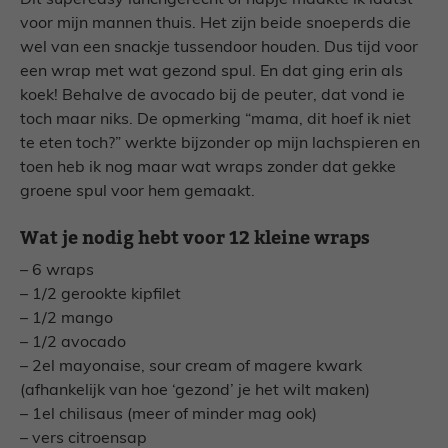
Dit supereasy lunchgerecht of hapje maakte ik laatst
voor mijn mannen thuis. Het zijn beide snoeperds die
wel van een snackje tussendoor houden. Dus tijd voor
een wrap met wat gezond spul. En dat ging erin als
koek! Behalve de avocado bij de peuter, dat vond ie
toch maar niks. De opmerking “mama, dit hoef ik niet
te eten toch?” werkte bijzonder op mijn lachspieren en
toen heb ik nog maar wat wraps zonder dat gekke
groene spul voor hem gemaakt.
Wat je nodig hebt voor 12 kleine wraps
– 6 wraps
– 1/2 gerookte kipfilet
– 1/2 mango
– 1/2 avocado
– 2el mayonaise, sour cream of magere kwark
(afhankelijk van hoe ‘gezond’ je het wilt maken)
– 1el chilisaus (meer of minder mag ook)
– vers citroensap