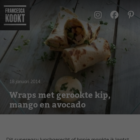
Ga
naar
de
inhoud
18 januari 2014
Wraps met gerookte kip,
mango en avocado