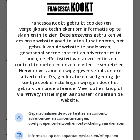
toe.
Bestrijk een wrap dunnetjes met chili-mayonaise. Leg
Francesca Kookt gebruikt cookies (en
in het midden een paar reepjes kip, mango en
vergelijkbare technieken) om informatie op te
avocado. Strooi er als laatste wat gehakte koriander
slaan en in te zien. Deze gegevens gebruiken wij
over. Rol de wrap op en snijdt daarna doormidden.
om onze website goed te laten functioneren, het
gebruik van de website te analyseren,
gepersonaliseerde content en advertenties te
Maak je zelf ook wel eens wraps? En wat is dan je
tonen, de effectiviteit van advertenties en
favoriete vulling? Ik ben benieuwd 🙂
content te meten en onze diensten te verbeteren.
Hiervoor verzamelen wij gegevens zoals unieke
advertentie ID’s, geolocatie en surfgedrag. Je
Volg Francesca Kookt! ook op
Facebook
,
Twitter
,
kunt je cookie instellingen wijzigen door het
Google+
,
Bloglovin’
of
Instagram
.
gebruik van onderstaande 'Meer opties' knop of
via 'Privacy instellingen aanpassen' onderaan de
Categorieën
website.
Brunch recepten
,
Camping recepten
,
Familie
Gepersonaliseerde advertenties en content,
recepten
,
Hapjes recepten
,
Kinderrecepten
,
Lente
advertentie- en contentmetingen,
doelgroepenonderzoek en ontwikkeling van diensten
recepten
,
Lunch recepten
,
Picknick recepten
,
Zomer
recepten
Informatie op een apparaat opslaan en/of openen