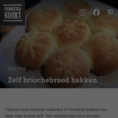
Ga
naar
de
inhoud
4 juli 2014
Zelf briochebrood bakken
Tijdens onze laatste vakantie in Frankrijk bakten we
heel veel brood zelf. We hadden tijd over en een