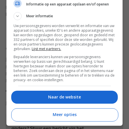
Informatie op een apparaat opslaan en/of openen
Meer brood bakken? In Frankrijk maakte ik ook
homemade
focaccia
. Geweldig lekker!
Meer informatie
Uw persoonsgegevens worden verwerkt en informatie van uw
Volg Francesca Kookt! ook op
Facebook
,
Twitter
,
apparaat (cookies, unieke ID's en andere apparaatgegevens)
kan worden opgeslagen door, geopend door en gedeeld met
Google+
,
Bloglovin’
of
Instagram
.
332 partners of specifiek door deze site worden gebruikt. Wij
en onze partners kunnen precieze geolocatiegegevens
Categorieën
gebruiken.
Lijst met partners.
Bepaalde leveranciers kunnen uw persoonsgegevens
Brunch recepten
,
Feest recepten
,
Franse
verwerken op basis van gerechtvaardigd belang. U kunt
hiertegen bezwaar maken door uw opties hieronder te
recepten
,
Gebak recepten
,
Kerst recepten
,
Ontbijt
beheren. Zoek onderaan deze pagina of in het sitemenu naar
recepten
,
Oven recepten
,
Pasen
een link om uw toestemming te beheren of in te trekken via de
privacy- en cookie-instellingen.
recepten
,
Zelfmaakrecepten
Tags
Naar de website
Brioche
,
Brood
,
Recept
,
Uitgebreid koken
Meer opties
Heb je een vraag over dit recept of over iets
anders? Stuur een
bericht
via het