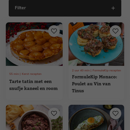
Filter
2
uur
40
min
FormuleKip recepten
55
min
Kerst recepten
FormuleKip Monaco:
Tarte tatin met een
Poulet au Vin van
snufje kaneel en room
Tinus