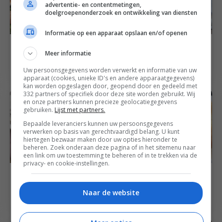
advertentie- en contentmetingen,
doelgroepenonderzoek en ontwikkeling van diensten
Informatie op een apparaat opslaan en/of openen
Barbecue recepten
Bijgerecht recepten
De ‘niet zo’ salade
Ratatouille – recept
Meer informatie
niçoise
uit de Franse keuken
Uw persoonsgegevens worden verwerkt en informatie van uw
apparaat (cookies, unieke ID's en andere apparaatgegevens)
kan worden opgeslagen door, geopend door en gedeeld met
332 partners of specifiek door deze site worden gebruikt. Wij
en onze partners kunnen precieze geolocatiegegevens
gebruiken.
Lijst met partners.
Bepaalde leveranciers kunnen uw persoonsgegevens
verwerken op basis van gerechtvaardigd belang. U kunt
hiertegen bezwaar maken door uw opties hieronder te
beheren. Zoek onderaan deze pagina of in het sitemenu naar
een link om uw toestemming te beheren of in te trekken via de
privacy- en cookie-instellingen.
Brunch recepten
Feest recepten
Zelf briochebrood
Clafoutis met druiven
Naar de website
bakken