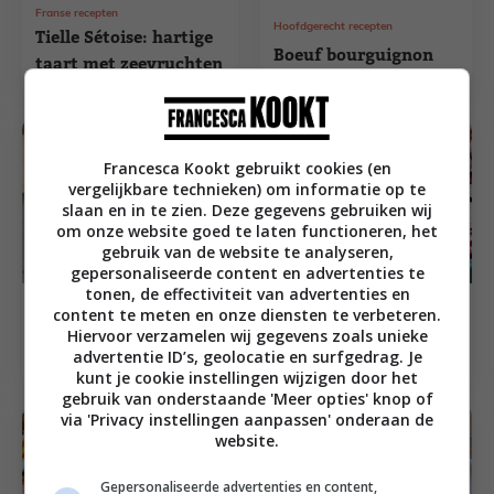
Franse recepten
Hoofdgerecht recepten
Tielle Sétoise: hartige
Boeuf bourguignon
taart met zeevruchten
Francesca Kookt gebruikt cookies (en
vergelijkbare technieken) om informatie op te
slaan en in te zien. Deze gegevens gebruiken wij
om onze website goed te laten functioneren, het
gebruik van de website te analyseren,
gepersonaliseerde content en advertenties te
tonen, de effectiviteit van advertenties en
Makkelijke recepten
content te meten en onze diensten te verbeteren.
Makkelijke recepten
Steak tartare van Ron
Hiervoor verzamelen wij gegevens zoals unieke
Kersen clafoutis
Gastrobar Paris
advertentie ID’s, geolocatie en surfgedrag. Je
kunt je cookie instellingen wijzigen door het
gebruik van onderstaande 'Meer opties' knop of
via 'Privacy instellingen aanpassen' onderaan de
website.
Gepersonaliseerde advertenties en content,