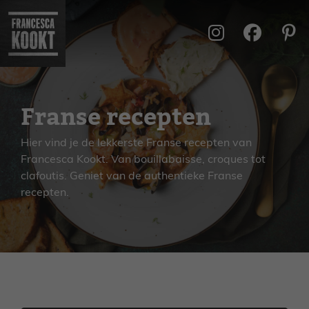
Ga
naar
de
inhoud
Franse recepten
Hier vind je de lekkerste Franse recepten van
Francesca Kookt. Van bouillabaisse, croques tot
clafoutis. Geniet van de authentieke Franse
recepten.