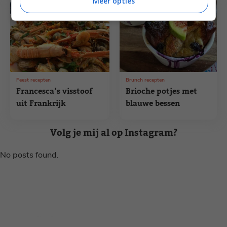
Meer opties
Feest recepten
Brunch recepten
Francesca’s visstoof
Brioche potjes met
uit Frankrijk
blauwe bessen
Volg je mij al op Instagram?
No posts found.