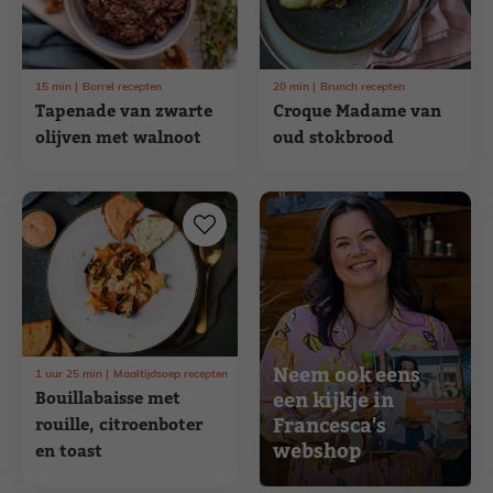
15
min
Borrel recepten
20
min
Brunch recepten
Tapenade van zwarte
Croque Madame van
olijven met walnoot
oud stokbrood
Neem ook eens
1
uur
25
min
Maaltijdsoep recepten
Bouillabaisse met
een kijkje in
Francesca's
rouille, citroenboter
webshop
en toast