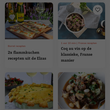
1
uur
10
min
Franse recepten
Borrel recepten
Coq au vin op de
2x flammkuchen
klassieke, Franse
recepten uit de Elzas
manier