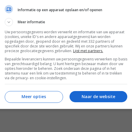
Informatie op een apparaat opslaan en/of openen
Meer informatie
koop in de supermarkt of vervang door echt
Uw persoonsgegevens worden verwerkt en informatie van uw apparaat
(cookies, unieke ID's en andere apparaatgegevens) kan worden
opgeslagen door, geopend door en gedeeld met 332 partners of
specifiek door deze site worden gebruikt. Wij en onze partners kunnen
precieze geolocatiegegevens gebruiken.
Lijst met partners.
Bepaalde leveranciers kunnen uw persoonsgegevens verwerken op basis
van gerechtvaardigd belang. U kunt hiertegen bezwaar maken door uw
opties hieronder te beheren. Zoek onderaan deze pagina of in het
sitemenu naar een link om uw toestemming te beheren of in te trekken
via de privacy- en cookie-instellingen.
Meer opties
Naar de website