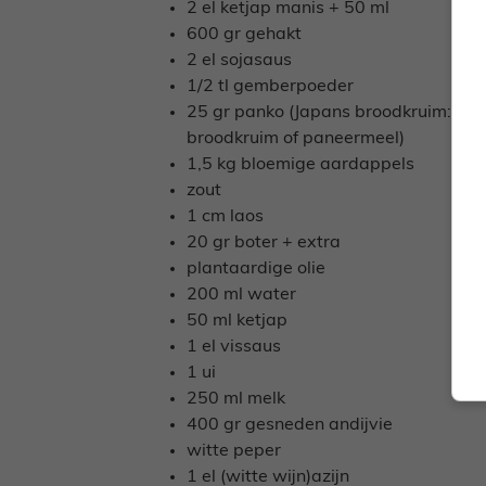
2 el ketjap manis + 50 ml
600 gr gehakt
2 el sojasaus
1/2 tl gemberpoeder
25 gr panko (Japans broodkruim: te 
broodkruim of paneermeel)
1,5 kg bloemige aardappels
zout
1 cm laos
20 gr boter + extra
plantaardige olie
200 ml water
50 ml ketjap
1 el vissaus
1 ui
250 ml melk
400 gr gesneden andijvie
witte peper
1 el (witte wijn)azijn