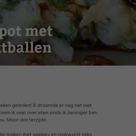
pot met
tballen
eken geleden! Ik droomde er nog net niet
oom ik veel over eten sinds ik zwanger ben,
nu. Maar dat terzijde.
 die maken met spekjes en rookworst (niks