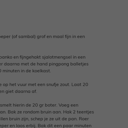
peper (of sambal) grof en maal fijn in een
anko en fijngehakt sjalotmengsel in een
er daarna met de hand pingpong balletjes
0 minuten in de koelkast.
ze op het vuur met een snufje zout. Laat 20
en giet daarna af.
smelt hierin de 20 gr boter. Voeg een
 pan. Bak ze rondom bruin aan. Hak 2 teentjes
llen bruin zijn, schep je ze uit de pan. Roer
eper en laos erbij. Bak dit een paar minuten