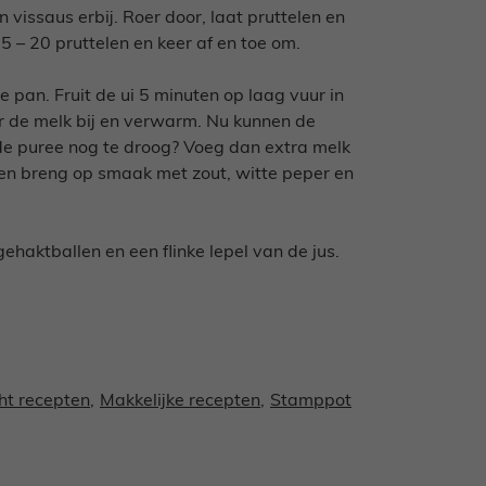
vissaus erbij. Roer door, laat pruttelen en
5 – 20 pruttelen en keer af en toe om.
te pan. Fruit de ui 5 minuten op laag vuur in
er de melk bij en verwarm. Nu kunnen de
 de puree nog te droog? Voeg dan extra melk
r en breng op smaak met zout, witte peper en
haktballen en een flinke lepel van de jus.
ht recepten
,
Makkelijke recepten
,
Stamppot