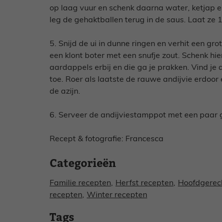
op laag vuur en schenk daarna water, ketjap en 
leg de gehaktballen terug in de saus. Laat ze 1
5. Snijd de ui in dunne ringen en verhit een gro
een klont boter met een snufje zout. Schenk hi
aardappels erbij en die ga je prakken. Vind je
toe. Roer als laatste de rauwe andijvie erdoo
de azijn.
6. Serveer de andijviestamppot met een paar ge
Recept & fotografie: Francesca
Categorieën
Familie recepten
,
Herfst recepten
,
Hoofdgerec
recepten
,
Winter recepten
Tags