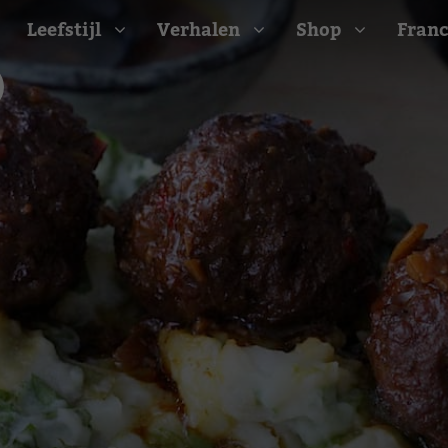
Leefstijl
Verhalen
Shop
Franc
Barbecue recepten
t
Camping recepten
e
Picknick recepten
Salade recepten
d
Zomer recepten
ijk
erraans
n
Bekijk alle recepten
arisch