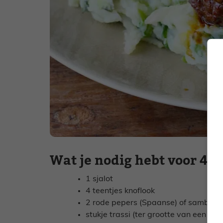
Wat je nodig hebt voor 4 –
1 sjalot
4 teentjes knoflook
2 rode pepers (Spaanse) of sambal 
stukje trassi (ter grootte van een 25 