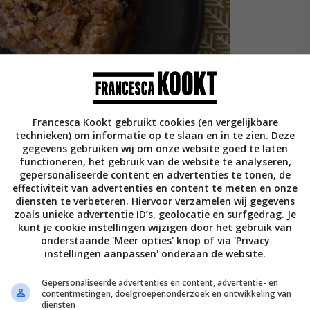
Francesca Kookt gebruikt cookies (en vergelijkbare
technieken) om informatie op te slaan en in te zien. Deze
gegevens gebruiken wij om onze website goed te laten
functioneren, het gebruik van de website te analyseren,
gepersonaliseerde content en advertenties te tonen, de
effectiviteit van advertenties en content te meten en onze
diensten te verbeteren. Hiervoor verzamelen wij gegevens
zoals unieke advertentie ID’s, geolocatie en surfgedrag. Je
kunt je cookie instellingen wijzigen door het gebruik van
st duurzame appels uit de
onderstaande 'Meer opties' knop of via 'Privacy
instellingen aanpassen' onderaan de website.
Gepersonaliseerde advertenties en content, advertentie- en
omt uit de Betuwe. Heel eerlijk, tot een paar
contentmetingen, doelgroepenonderzoek en ontwikkeling van
 Dat is ook niet zo gek, want de Maribelle
diensten