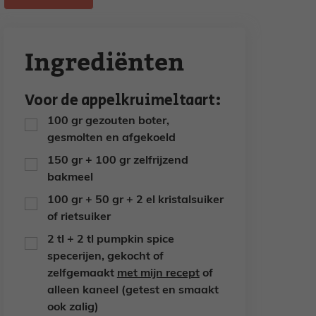
Ingrediënten
Voor de appelkruimeltaart:
100
gr
gezouten boter,
▢
gesmolten en afgekoeld
150
gr
+ 100 gr zelfrijzend
▢
bakmeel
100
gr
+ 50 gr + 2 el kristalsuiker
▢
of rietsuiker
2
tl
+ 2 tl pumpkin spice
▢
specerijen,
gekocht of
zelfgemaakt
met mijn recept
of
alleen kaneel (getest en smaakt
ook zalig)