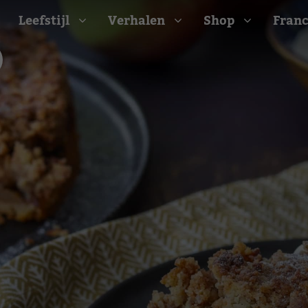
Leefstijl
Verhalen
Shop
Franc
Barbecue recepten
t
Camping recepten
e
Picknick recepten
Salade recepten
d
Zomer recepten
ijk
erraans
n
Bekijk alle recepten
arisch