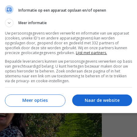
 korte tijd is dit blozende appeltje wel
Informatie op een apparaat opslaan en/of openen
pelsoorten uit Nederland.
Meer informatie
Uw persoonsgegevens worden verwerkt en informatie van uw apparaat
(cookies, unieke ID's en andere apparaatgegevens) kan worden
opgeslagen door, geopend door en gedeeld met 332 partners of
specifiek door deze site worden gebruikt. Wij en onze partners kunnen
precieze geolocatiegegevens gebruiken.
Lijst met partners.
Bepaalde leveranciers kunnen uw persoonsgegevens verwerken op basis
van gerechtvaardigd belang. U kunt hiertegen bezwaar maken door uw
opties hieronder te beheren. Zoek onderaan deze pagina of in het
sitemenu naar een link om uw toestemming te beheren of in te trekken
via de privacy- en cookie-instellingen.
Meer opties
Naar de website