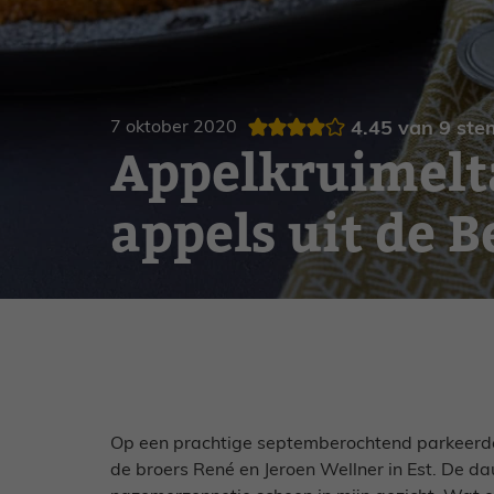
Gebak
Zoet
7 oktober 2020
4.45
van
9
ste
Appelkruimelt
appels uit de 
Op een prachtige septemberochtend parkeerde
de broers René en Jeroen Wellner in Est. De d