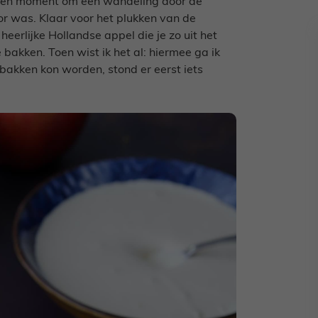
 een moment om een wandeling door de
r was. Klaar voor het plukken van de
eerlijke Hollandse appel die je zo uit het
 bakken. Toen wist ik het al: hiermee ga ik
akken kon worden, stond er eerst iets