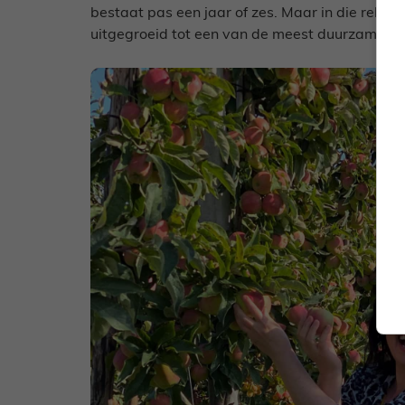
bestaat pas een jaar of zes. Maar in die relatief
uitgegroeid tot een van de meest duurzame ap