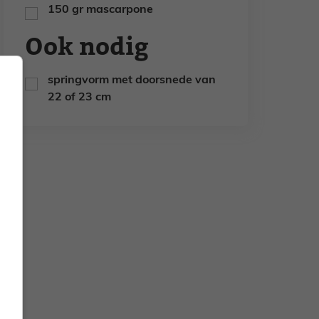
150
gr
mascarpone
▢
Ook nodig
springvorm met doorsnede van
▢
22 of 23 cm