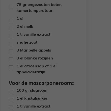
75
gr
ongezouten boter,
▢
kamertemperatuur
1
ei
▢
2
el
melk
▢
1
tl
vanille extract
▢
snufje
zout
▢
3
Maribelle appels
▢
3
el
blanke rozijnen
▢
1
el
citroensap of 1 el
▢
appelciderazijn
Voor de mascarponeroom:
100
gr
slagroom
▢
1
el
kristalsuiker
▢
1
tl
vanille extract
▢