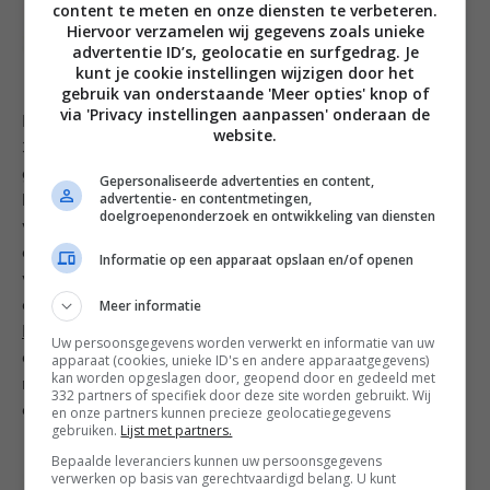
content te meten en onze diensten te verbeteren.
Hiervoor verzamelen wij gegevens zoals unieke
advertentie ID’s, geolocatie en surfgedrag. Je
kunt je cookie instellingen wijzigen door het
gebruik van onderstaande 'Meer opties' knop of
via 'Privacy instellingen aanpassen' onderaan de
Ik ben gewoon niet zo actief, vond het echt zwaar bij
website.
30 graden, had geen eigen schoenen aan (had ik al
gezegd dat mijn bagage vertraagd was?) en ik was
Gepersonaliseerde advertenties en content,
advertentie- en contentmetingen,
het zat.
Samen met Simone
haakten we af en
doelgroepenonderzoek en ontwikkeling van diensten
wandelden rustig terug naar beneden, ietwat
opgelucht terwijl de rest rustig ging doorklimmen. We
Informatie op een apparaat opslaan en/of openen
waren blij dat we niet over onze grenzen heen gingen
Meer informatie
en hebben heerlijk genoten beneden bij de
Preikestolen fjellstue lodge
met een kaneelbroodje en
Uw persoonsgegevens worden verwerkt en informatie van uw
een spectaculair uitzicht. Ook wandelden we nog even
apparaat (cookies, unieke ID's en andere apparaatgegevens)
kan worden opgeslagen door, geopend door en gedeeld met
naar het idyllische strandje bij het meer. Heerlijk om
332 partners of specifiek door deze site worden gebruikt. Wij
even met je voetjes in te baden na een flinke hike.
en onze partners kunnen precieze geolocatiegegevens
gebruiken.
Lijst met partners.
Bepaalde leveranciers kunnen uw persoonsgegevens
verwerken op basis van gerechtvaardigd belang. U kunt