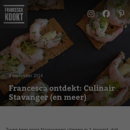
Ga
naar
de
inhoud
4 september 2014
Francesca ontdekt: Culinair
Stavanger (en meer)