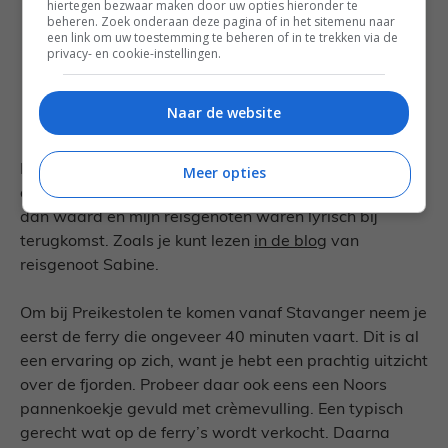
hiertegen bezwaar maken door uw opties hieronder te
beheren. Zoek onderaan deze pagina of in het sitemenu naar
een link om uw toestemming te beheren of in te trekken via de
privacy- en cookie-instellingen.
Naar de website
Laat je trouwens niet afleiden door mijn
Meer opties
afhaakgedrag! Preikestolen is het beklimmen meer
dan waard en mijn reisgenoten waren lyrisch bij
terugkomst. Zoals je kunt lezen
in de blog
van
reisgenoot Sabine.
Om bij Preikestolen te komen vanaf Stavanger neem je
eerst de ferry die ongeveer 40 minuten vaart. Dit is al
een ervaring op zich, want je hebt een prachtig uitzicht
over de fjorden. Probeer daar ook eens een Noors
pannenkoekje gevuld met crèmevulling. Een typisch
gerecht wat op de ferry’s wordt verkocht. Daarna