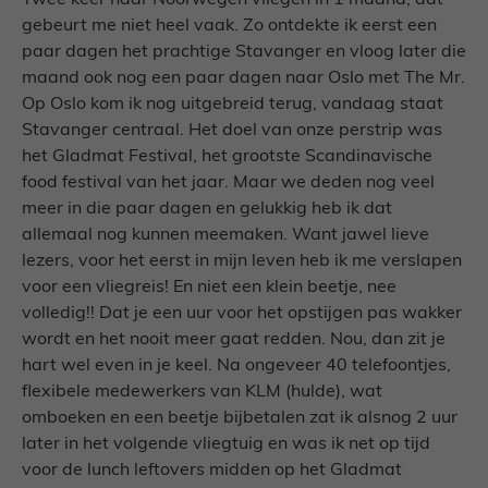
Twee keer naar Noorwegen vliegen in 1 maand, dat
gebeurt me niet heel vaak. Zo ontdekte ik eerst een
paar dagen het prachtige Stavanger en vloog later die
maand ook nog een paar dagen naar Oslo met The Mr.
Op Oslo kom ik nog uitgebreid terug, vandaag staat
Stavanger centraal. Het doel van onze perstrip was
het Gladmat Festival, het grootste Scandinavische
food festival van het jaar. Maar we deden nog veel
meer in die paar dagen en gelukkig heb ik dat
allemaal nog kunnen meemaken. Want jawel lieve
lezers, voor het eerst in mijn leven heb ik me verslapen
voor een vliegreis! En niet een klein beetje, nee
volledig!! Dat je een uur voor het opstijgen pas wakker
wordt en het nooit meer gaat redden. Nou, dan zit je
hart wel even in je keel. Na ongeveer 40 telefoontjes,
flexibele medewerkers van KLM (hulde), wat
omboeken en een beetje bijbetalen zat ik alsnog 2 uur
later in het volgende vliegtuig en was ik net op tijd
voor de lunch leftovers midden op het Gladmat