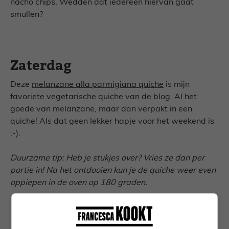
nacho chips. Wedden dat iedereen hiervan gaat
smullen?
Zaterdag
Deze
melanzane alla parmigiana quiche
is mijn
favoriete vegetarische quiche van de blog. Al het
goede van melanzane, maar dan verpakt in een
quiche! Als dat geen lekker hapje voor het weekend is
:-).
Duurzame tip: Heb je stukjes over? Vries ze dan per
portie in! Na het ontdooien kun je de quiche weer even
oppiepen in de oven op 180 graden.