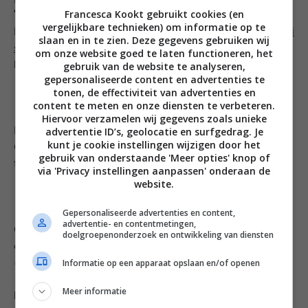
Zondag
Francesca Kookt gebruikt cookies (en
vergelijkbare technieken) om informatie op te
Ik eindig de week met twee recepten! Een heerlijke
chili
slaan en in te zien. Deze gegevens gebruiken wij
sin carne met pure chocolade
van PLUS waar je hier
om onze website goed te laten functioneren, het
het recept van vindt.
gebruik van de website te analyseren,
gepersonaliseerde content en advertenties te
tonen, de effectiviteit van advertenties en
content te meten en onze diensten te verbeteren.
Hiervoor verzamelen wij gegevens zoals unieke
advertentie ID’s, geolocatie en surfgedrag. Je
En als toetje heb ik hun trifle trifle van vers fruit, cake,
kunt je cookie instellingen wijzigen door het
Griekse yoghurt én Snickers geselecteerd. Wat een
gebruik van onderstaande 'Meer opties' knop of
feest!
via 'Privacy instellingen aanpassen' onderaan de
website.
Gepersonaliseerde advertenties en content,
advertentie- en contentmetingen,
Omdat dit recept
alleen in hun app
staat, mocht ik het
doelgroepenonderzoek en ontwikkeling van diensten
complete recept opnemen in het weekmenu. Komt ‘ie
Informatie op een apparaat opslaan en/of openen
(de aanbiedingen heb ik er ook bij gezet):
Meer informatie
Ingrediënten (4 personen):