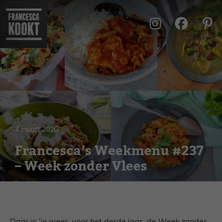
Ga
naar
de
inhoud
7 maart 2020
Francesca’s Weekmenu #237
– Week zonder Vlees