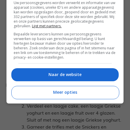
Uw persoonsgegevens worden verwerkt en informatie van uw
apparaat (cookies, unieke ID's en andere apparaatgegevens)
200 gr roombotercake (aanbieding:
kan worden opgeslagen door, geopend door en gedeeld met
RIJCKDOM Roombotercake)
332 partners of specifiek door deze site worden gebruikt. Wij
en onze partners kunnen precieze geolocatiegegevens
375 gr vers fruit (aanbieding: PLUS Vers
gebruiken.
Lijst met partners.
gesneden fruit meloen medley)
Bepaalde leveranciers kunnen uw persoonsgegevens
400 gr Griekse yoghurt (aanbieding: Melkan
verwerken op basis van gerechtvaardigd belang. U kunt
hiertegen bezwaar maken door uw opties hieronder te
Griekse stijl yoghurt 0% vet)
beheren. Zoek onderaan deze pagina of in het sitemenu naar
4 mini Snickers (aanbieding: Snickers
een link om uw toestemming te beheren of in te trekken via de
privacy- en cookie-instellingen.
Chocolade Snickers Mini’s)
2 el geraspte kokos (aanbieding: PLUS
Geraspte kokos)
Naar de website
Bereiding:
Meer opties
Snijd de cake in blokjes. Halveer het fruit.
Verdeel een laagje cake, een laagje Griekse
yoghurt en een laagje fruit over 4 glazen.
Sluit af met nog een laagje Griekse yoghurt.
Garneer de trifles met de Snickers en