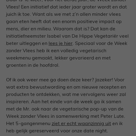
Daar is ‘ie weer, voor het derde jaar, de Week zonder
Vlees! Een initiatief dat ieder jaar groter wordt en dat
juich ik toe. Want als we met z’n allen minder vlees
gaan eten heeft dat een enorm positieve impact op
mens, dier en milieu. Waarom dat is? Dat kan de
initiatiefneemster Isabel van De Hippe Vegetariër veel
beter uitleggen en
lees je hier
. Speciaal voor de Week
zonder Vlees heb ik een volledig vegetarisch
weekmenu gemaakt, lekker gevarieerd en met
groenten in de hoofdrol.
Of ik ook weer mee ga doen deze keer? Jazeker! Voor
wat extra bewustwording en om nieuwe recepten en
producten te ontdekken, wat me vervolgens weer zal
inspireren. Aan het einde van de week ga ik samen
met de Mr. ook naar de vegetarische pop-up van de
Week zonder Vlees in samenwerking met Peter Lute.
Het 5-gangenmenu
ziet er echt waanzinnig uit
en ik
heb gelijk gereserveerd voor onze date night.