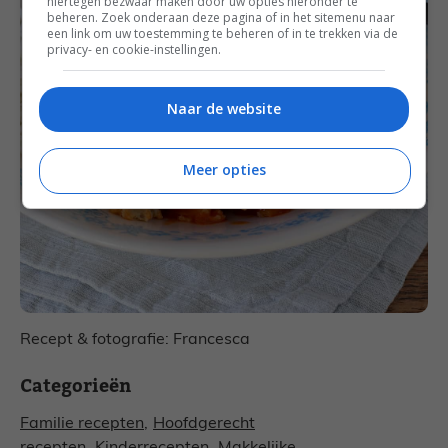
hiertegen bezwaar maken door uw opties hieronder te
beheren. Zoek onderaan deze pagina of in het sitemenu naar
een link om uw toestemming te beheren of in te trekken via de
privacy- en cookie-instellingen.
Naar de website
Meer opties
Recept & fotografie: Francesca
Categorieën
Familie recepten
,
Hoofdgerecht