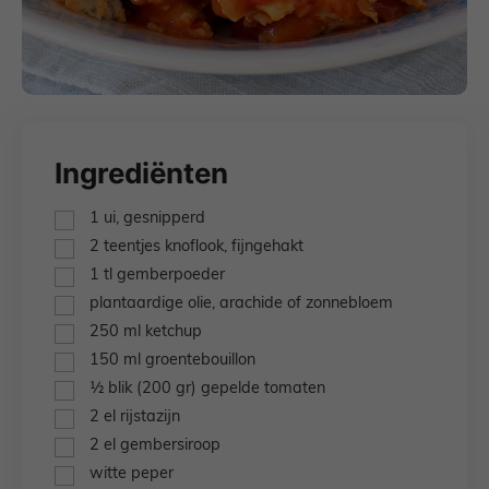
Ingrediënten
▢
1
ui,
gesnipperd
▢
2
teentjes
knoflook,
fijngehakt
▢
1
tl
gemberpoeder
▢
plantaardige olie,
arachide of zonnebloem
▢
250
ml
ketchup
▢
150
ml
groentebouillon
▢
½
blik
(200 gr) gepelde tomaten
▢
2
el
rijstazijn
▢
2
el
gembersiroop
▢
witte peper