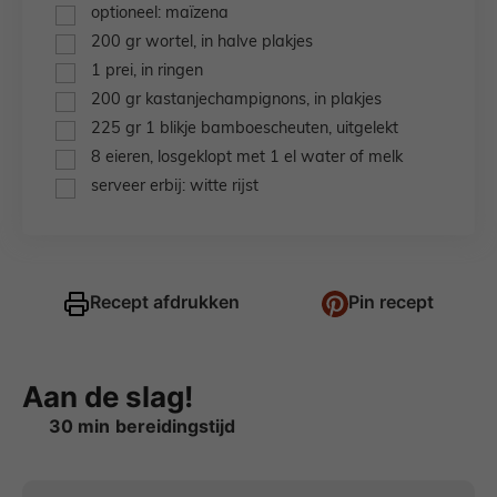
▢
optioneel: maïzena
▢
200
gr
wortel,
in halve plakjes
▢
1
prei,
in ringen
▢
200
gr
kastanjechampignons,
in plakjes
▢
225
gr
1 blikje bamboescheuten,
uitgelekt
▢
8
eieren,
losgeklopt met 1 el water of melk
▢
serveer erbij: witte rijst
Recept afdrukken
Pin recept
Aan de slag!
minuten
30
min