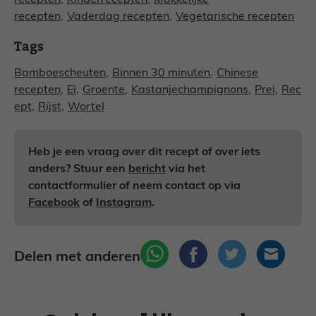
recepten
,
Kinderrecepten
,
Makkelijke
recepten
,
Vaderdag recepten
,
Vegetarische recepten
Tags
Bamboescheuten
,
Binnen 30 minuten
,
Chinese
recepten
,
Ei
,
Groente
,
Kastanjechampignons
,
Prei
,
Rec
ept
,
Rijst
,
Wortel
Heb je een vraag over dit recept of over iets
anders? Stuur een
bericht
via het
contactformulier of neem contact op via
Facebook
of
Instagram
.
Delen met anderen