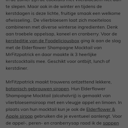
In de zomer zijn de cocktails met vlierbloesem niet aan
te slepen. Maar ook in de winter en tijdens de
kerstdagen is deze lichte, fruitige smaak een welkome
afwisseling.. De vlierbloesem laat zich moeiteloos
combineren met diverse winterse ingredienten. Denk
aan troebele appelsap, kaneel en cranberry. Voor de
kersteditie van de Foodeliciousbox
ging ik aan de slag
met de Elderflower Shampagne Mocktail van
MrFitzpatrick en daar maakte ik 3 heerlijke
kerstcocktails mee. Geschikt voor ontbijt, lunch of
kerstdiner.
MrFitzpatrick maakt trouwens ontzettend lekkere,
botanisch gebrouwen siropen
. Hun Elderflower
Shampagne Mocktail (alcoholvrij) is gemaakt van
vlierbloesemsiroop met een vleugje appel en limoen. In
plaats van hun mocktail kun je ook de
Elderflower &
Apple siroop
gebruiken die je eventueel aanlengt. Voor
de appel-, peren- en cranberrysap raad ik de
sappen