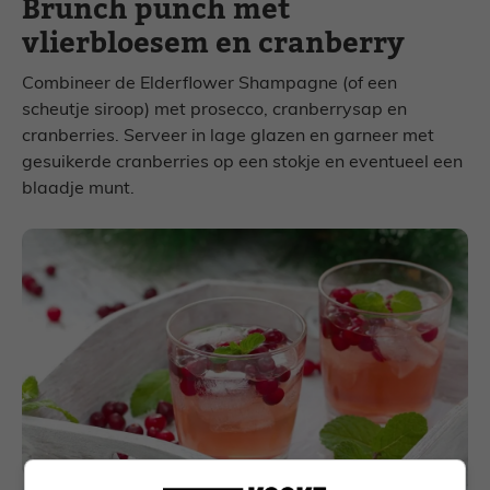
Brunch punch met
vlierbloesem en cranberry
Combineer de Elderflower Shampagne (of een
scheutje siroop) met prosecco, cranberrysap en
cranberries. Serveer in lage glazen en garneer met
gesuikerde cranberries op een stokje en eventueel een
blaadje munt.