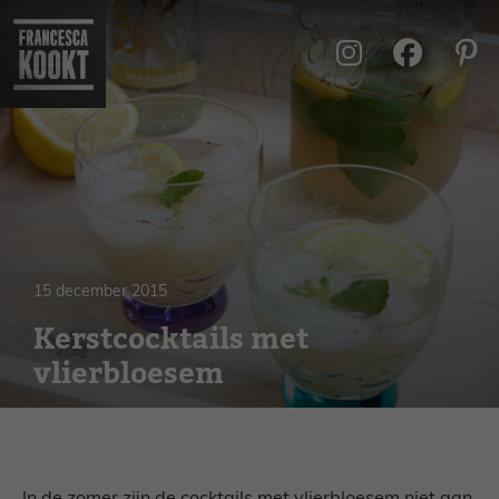
Ga
naar
de
inhoud
15 december 2015
Kerstcocktails met
vlierbloesem