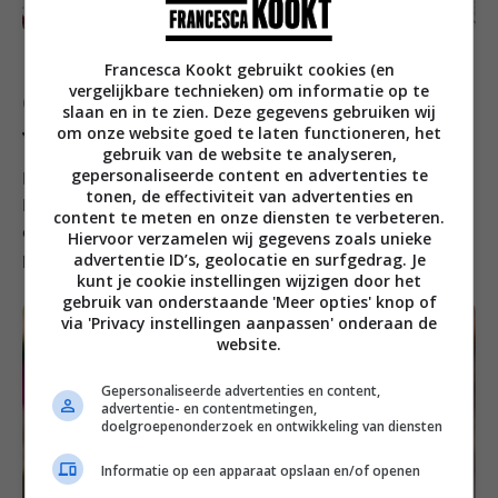
Francesca Kookt gebruikt cookies (en
vergelijkbare technieken) om informatie op te
Champagne cocktail met
slaan en in te zien. Deze gegevens gebruiken wij
vlierbloesem en peer
om onze website goed te laten functioneren, het
gebruik van de website te analyseren,
gepersonaliseerde content en advertenties te
Een feestelijk begin van het kerstdiner: meng 1 deel
tonen, de effectiviteit van advertenties en
Elderflower Shampagne (of een scheutje siroop) met 1
content te meten en onze diensten te verbeteren.
deel wodka en 1 deel champagne. Schenk bij met
Hiervoor verzamelen wij gegevens zoals unieke
advertentie ID’s, geolocatie en surfgedrag. Je
perensap.
kunt je cookie instellingen wijzigen door het
gebruik van onderstaande 'Meer opties' knop of
via 'Privacy instellingen aanpassen' onderaan de
website.
Gepersonaliseerde advertenties en content,
advertentie- en contentmetingen,
doelgroepenonderzoek en ontwikkeling van diensten
Informatie op een apparaat opslaan en/of openen