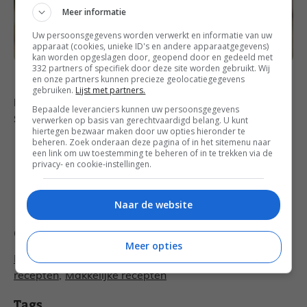
Meer informatie
Uw persoonsgegevens worden verwerkt en informatie van uw
apparaat (cookies, unieke ID's en andere apparaatgegevens)
kan worden opgeslagen door, geopend door en gedeeld met
332 partners of specifiek door deze site worden gebruikt. Wij
en onze partners kunnen precieze geolocatiegegevens
gebruiken.
Lijst met partners.
Foto’s cranberry punch en champagne cocktail:
Bepaalde leveranciers kunnen uw persoonsgegevens
verwerken op basis van gerechtvaardigd belang. U kunt
Shutterstock.
hiertegen bezwaar maken door uw opties hieronder te
beheren. Zoek onderaan deze pagina of in het sitemenu naar
een link om uw toestemming te beheren of in te trekken via de
Volg Francesca Kookt ook op
Facebook
,
Twitter
,
privacy- en cookie-instellingen.
Google+
en
Bloglovin’
.
Mijn leven achter de schermen zie je op
Instagram
(francescakookt) en video’s bekijk je op
YouTube
!
Naar de website
Categorieën
Meer opties
Borrel recepten
,
Drankjes recepten
,
Kerst
recepten
,
Makkelijke recepten
Tags