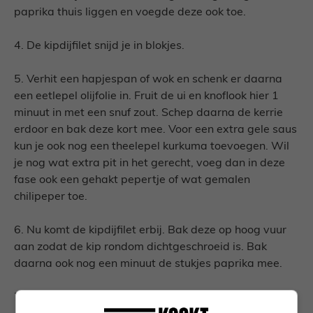
paprika thuis liggen en voegde deze ook toe.
4. De kipdijfilet snijd je in blokjes.
5. Verhit een hapjespan of wok en schenk er daarna
een eetlepel olijfolie in. Fruit de ui en knoflook hier 1
minuut in met een snuf zout. Schep daarna de kerrie
erdoor en bak deze kort mee. Voor een extra gele saus
kun je ook nog een theelepel kurkuma toevoegen. Wil
je nog wat extra pit in het gerecht, voeg dan in deze
fase ook een gehakt pepertje of wat gemalen
chilipeper toe.
6. Nu komt de kipdijfilet erbij. Bak deze op hoog vuur
aan zodat de kip rondom dichtgeschroeid is. Bak
daarna ook nog een minuut de stukjes paprika mee.
7. Schenk de kippenbouillon erbij en laat het gerecht