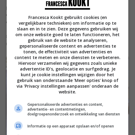
10 minuten op laag vuur stoven met de deksel op de
pan. De laatste paar minuten laat je ook de
ananasstukjes meestoven. Proef en breng eventueel
Francesca Kookt gebruikt cookies (en
extra op smaak met zout.
vergelijkbare technieken) om informatie op te
slaan en in te zien. Deze gegevens gebruiken wij
om onze website goed te laten functioneren, het
8. Serveer de kip kerrie met ananas met een schaal
gebruik van de website te analyseren,
rijst en eventueel een simpele salade met tomaat.
gepersonaliseerde content en advertenties te
tonen, de effectiviteit van advertenties en
content te meten en onze diensten te verbeteren.
Hiervoor verzamelen wij gegevens zoals unieke
advertentie ID’s, geolocatie en surfgedrag. Je
kunt je cookie instellingen wijzigen door het
gebruik van onderstaande 'Meer opties' knop of
via 'Privacy instellingen aanpassen' onderaan de
website.
Gepersonaliseerde advertenties en content,
advertentie- en contentmetingen,
doelgroepenonderzoek en ontwikkeling van diensten
Informatie op een apparaat opslaan en/of openen