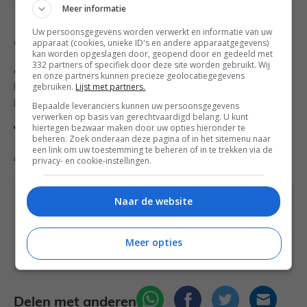
Meer informatie
Uw persoonsgegevens worden verwerkt en informatie van uw
Categorieën
apparaat (cookies, unieke ID's en andere apparaatgegevens)
kan worden opgeslagen door, geopend door en gedeeld met
332 partners of specifiek door deze site worden gebruikt. Wij
Aziatische recepten
,
Budget recepten
,
Familie
en onze partners kunnen precieze geolocatiegegevens
recepten
,
Hoofdgerecht
gebruiken.
Lijst met partners.
recepten
,
Kinderrecepten
,
Makkelijke recepten
Bepaalde leveranciers kunnen uw persoonsgegevens
verwerken op basis van gerechtvaardigd belang. U kunt
hiertegen bezwaar maken door uw opties hieronder te
Tags
beheren. Zoek onderaan deze pagina of in het sitemenu naar
een link om uw toestemming te beheren of in te trekken via de
Ananas
,
Kerrie
,
Kip
,
Paprika
,
Recept
,
Rijst
privacy- en cookie-instellingen.
Naar de website
Heb je een vraag over dit recept of over iets
anders? Stuur een
bericht
via het
contactformulier of neem contact op via
Meer opties
Facebook
of
Instagram
.
Delen met anderen