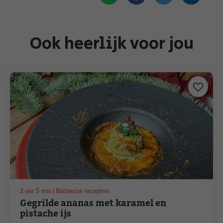
Ook heerlijk voor jou
uur
minuten
2
uur
5
min
Barbecue recepten
Gegrilde ananas met karamel en
pistache ijs