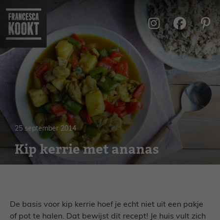
Ga
naar
de
inhoud
25 september 2014
Kip kerrie met ananas
De basis voor kip kerrie hoef je echt niet uit een pakje
of pot te halen. Dat bewijst dit recept! Je huis vult zich