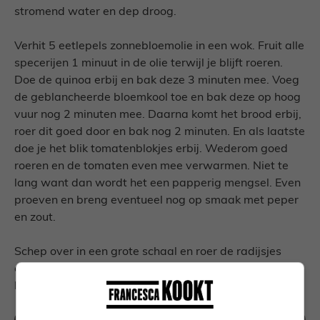
stromend water en dep droog.
Verhit 5 eetlepels zonnebloemolie in een wok. Fruit alle
specerijen 1 minuut in de olie terwijl je blijft roeren.
Doe de quinoa erbij en bak deze 3 minuten mee. Voeg
de geblancheerde bloemkool toe en bak deze op hoog
vuur nog 2 minuten mee. Daarna komt het brood erbij,
roer dit goed door en bak nog 2 minuten. En als laatste
doe je het blik tomatenblokjes erbij. Wederom goed
roeren en de tomaten even mee verwarmen. Niet te
lang want dan wordt het een papperig mengsel. Even
proeven en breng eventueel nog op smaak met peper
en zout.
Schep over in een grote schaal en roer de radijsjes
erdoor. Bestrooi de broodsalade met de gehakte
korianderblaadjes en verkruimel de feta erover.