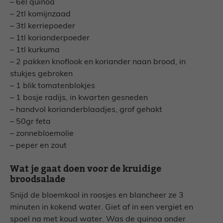
– 6el quinoa
– 2tl komijnzaad
– 3tl kerriepoeder
– 1tl korianderpoeder
– 1tl kurkuma
– 2 pakken knoflook en koriander naan brood, in
stukjes gebroken
– 1 blik tomatenblokjes
– 1 bosje radijs, in kwarten gesneden
– handvol korianderblaadjes, grof gehakt
– 50gr feta
– zonnebloemolie
– peper en zout
Wat je gaat doen voor de kruidige
broodsalade
Snijd de bloemkool in roosjes en blancheer ze 3
minuten in kokend water. Giet af in een vergiet en
spoel na met koud water. Was de quinoa onder