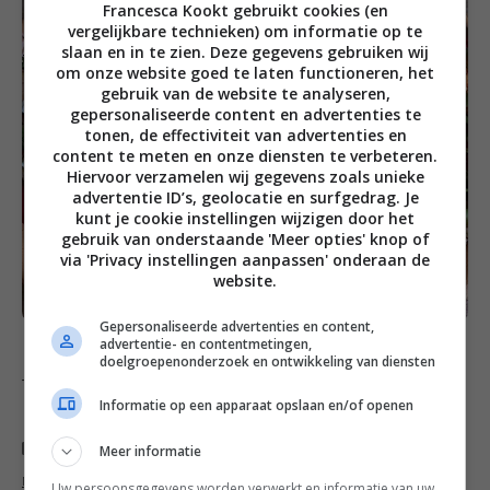
Francesca Kookt gebruikt cookies (en
vergelijkbare technieken) om informatie op te
slaan en in te zien. Deze gegevens gebruiken wij
om onze website goed te laten functioneren, het
gebruik van de website te analyseren,
gepersonaliseerde content en advertenties te
tonen, de effectiviteit van advertenties en
content te meten en onze diensten te verbeteren.
Hiervoor verzamelen wij gegevens zoals unieke
advertentie ID’s, geolocatie en surfgedrag. Je
kunt je cookie instellingen wijzigen door het
gebruik van onderstaande 'Meer opties' knop of
via 'Privacy instellingen aanpassen' onderaan de
website.
Gepersonaliseerde advertenties en content,
advertentie- en contentmetingen,
doelgroepenonderzoek en ontwikkeling van diensten
Thanks
Allerhande
voor de inspiratie
Informatie op een apparaat opslaan en/of openen
Categorieën
Meer informatie
Brunch recepten
,
Familie recepten
,
Hoofdgerecht
recepten
,
Lunch recepten
,
Makkelijke recepten
,
Salade
Uw persoonsgegevens worden verwerkt en informatie van uw