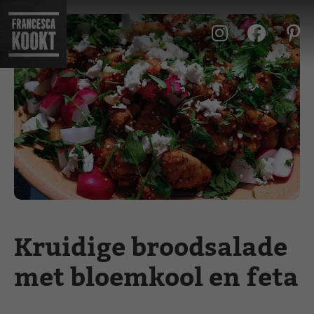
Ga
naar
de
inhoud
Kruidige broodsalade
met bloemkool en feta