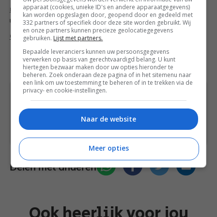
apparaat (cookies, unieke ID's en andere apparaatgegevens)
recepten
,
Vegetarische recepten
kan worden opgeslagen door, geopend door en gedeeld met
Tags
332 partners of specifiek door deze site worden gebruikt. Wij
Bloemkool
,
Brood
,
Feta
,
Groente
,
Koriander
,
en onze partners kunnen precieze geolocatiegegevens
Quinoa
,
Radijs
gebruiken.
Lijst met partners.
Ananas sorbetijs met selderij-citroen pesto
Bepaalde leveranciers kunnen uw persoonsgegevens
verwerken op basis van gerechtvaardigd belang. U kunt
10 variaties op pesto recepten
hiertegen bezwaar maken door uw opties hieronder te
beheren. Zoek onderaan deze pagina of in het sitemenu naar
een link om uw toestemming te beheren of in te trekken via de
privacy- en cookie-instellingen.
Heb je een vraag over dit recept of over iets
anders? Stuur een
bericht
via het
Naar de website
contactformulier of neem contact op via
Facebook
of
Instagram
.
Meer opties
Delen met anderen
Ook heerlijk voor jou