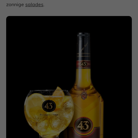
zonnige
salades
.