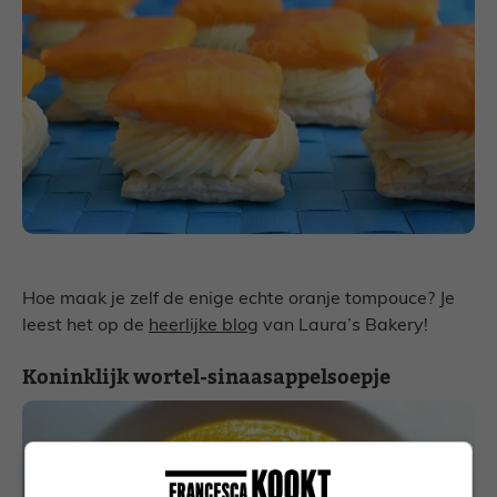
Hoe maak je zelf de enige echte oranje tompouce? Je
leest het op de
heerlijke blog
van Laura’s Bakery!
Koninklijk wortel-sinaasappelsoepje