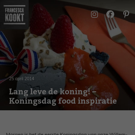
Ga
naar
de
inhoud
25 april 2014
Lang leve de koning! –
Koningsdag food inspiratie