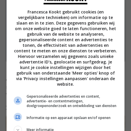
Francesca Kookt gebruikt cookies (en
vergelijkbare technieken) om informatie op te
slaan en in te zien. Deze gegevens gebruiken wij
om onze website goed te laten functioneren, het
gebruik van de website te analyseren,
gepersonaliseerde content en advertenties te
tonen, de effectiviteit van advertenties en
content te meten en onze diensten te verbeteren.
Hiervoor verzamelen wij gegevens zoals unieke
advertentie ID’s, geolocatie en surfgedrag. Je
kunt je cookie instellingen wijzigen door het
gebruik van onderstaande 'Meer opties' knop of
via 'Privacy instellingen aanpassen' onderaan de
Op Lekker Tafelen kwamen we deze heerlijke wortel-
website.
sinaasappelsoep tegen. Daar wordt iedere koning blij
van. Het recept vind je
hier
.
Gepersonaliseerde advertenties en content,
advertentie- en contentmetingen,
doelgroepenonderzoek en ontwikkeling van diensten
Konings pavlova
Informatie op een apparaat opslaan en/of openen
Meer informatie