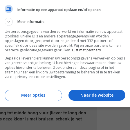
Informatie op een apparaat opslaan en/of openen
, snuf zout en peper in de keukenmachine
Meer informatie
 spinazie helemaal fijn is en het mengsel
Uw persoonsgegevens worden verwerkt en informatie van uw apparaat
(cookies, unieke ID's en andere apparaatgegevens) kan worden
opgeslagen door, geopend door en gedeeld met 332 partners of
specifiek door deze site worden gebruikt. Wij en onze partners kunnen
precieze geolocatiegegevens gebruiken.
Lijst met partners.
Bepaalde leveranciers kunnen uw persoonsgegevens verwerken op basis
van gerechtvaardigd belang. U kunt hiertegen bezwaar maken door uw
opties hieronder te beheren. Zoek onderaan deze pagina of in het
sitemenu naar een link om uw toestemming te beheren of in te trekken
via de privacy- en cookie-instellingen.
Meer opties
Naar de website
g tot middelhoog vuur (liever te laag dan
ls deze klaar is met bruisen, schenk je het