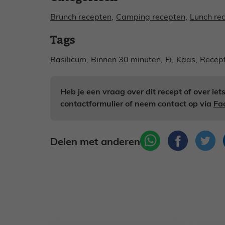
Brunch recepten
,
Camping recepten
,
Lunch re
Tags
Basilicum
,
Binnen 30 minuten
,
Ei
,
Kaas
,
Recep
Heb je een vraag over dit recept of over ie
contactformulier of neem contact op via
Fa
Delen met anderen