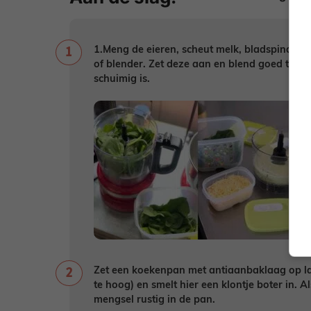
1.Meng de eieren, scheut melk, bladspinazie
of blender. Zet deze aan en blend goed tot de
schuimig is.
Zet een koekenpan met antiaanbaklaag op laa
te hoog) en smelt hier een klontje boter in. A
mengsel rustig in de pan.