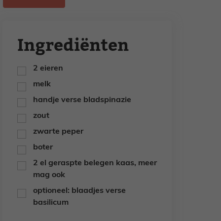
Ingrediënten
2
eieren
▢
melk
▢
handje verse bladspinazie
▢
zout
▢
zwarte peper
▢
boter
▢
2
el
geraspte belegen kaas,
meer
▢
mag ook
optioneel: blaadjes verse
▢
basilicum