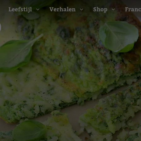
Leefstijl
Verhalen
Shop
Franc
Barbecue recepten
t
Camping recepten
e
Picknick recepten
Salade recepten
d
Zomer recepten
ijk
erraans
n
Bekijk alle recepten
arisch