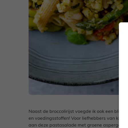
Naast de broccolirijst voegde ik ook een blikj
en voedingsstoffen! Voor liefhebbers van kikke
aan deze pastasalade met groene asperges.