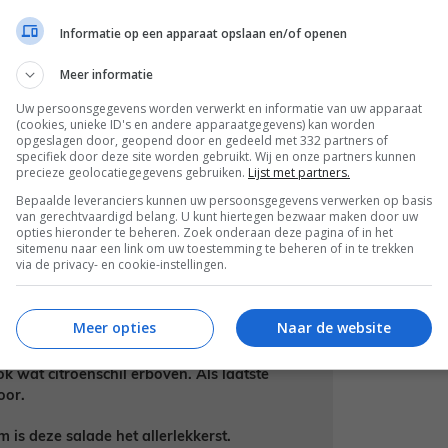
Informatie op een apparaat opslaan en/of openen
Meer informatie
Uw persoonsgegevens worden verwerkt en informatie van uw apparaat
(cookies, unieke ID's en andere apparaatgegevens) kan worden
opgeslagen door, geopend door en gedeeld met 332 partners of
volgens de aanwijzingen op de verpakking
specifiek door deze site worden gebruikt. Wij en onze partners kunnen
precieze geolocatiegegevens gebruiken.
Lijst met partners.
Bepaalde leveranciers kunnen uw persoonsgegevens verwerken op basis
ten in 1 eetlepel bakolijfolie met een
van gerechtvaardigd belang. U kunt hiertegen bezwaar maken door uw
 5 minuten. Roer daarna de broccolirijst
opties hieronder te beheren. Zoek onderaan deze pagina of in het
sitemenu naar een link om uw toestemming te beheren of in te trekken
ak nog 3 minuten tot de asperges beetgaar
via de privacy- en cookie-instellingen.
okte penne samen met de cannellini bonen
Meer opties
Naar de website
lepels pesto in de pan samen met een snuf
 en voeg naar eigen smaak extra pesto en
ok wat citroenschil erboven. Als laatste
oor.
is deze salade het allerlekkerst.