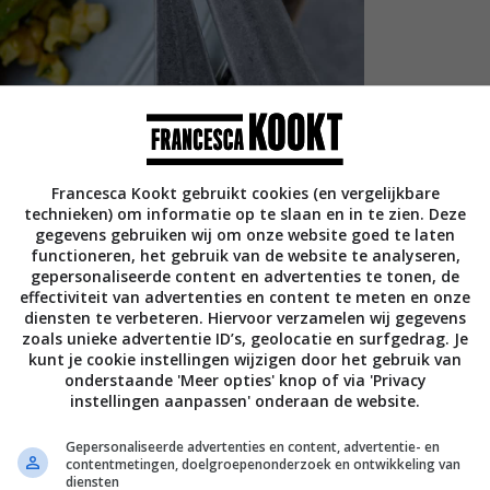
Francesca Kookt gebruikt cookies (en vergelijkbare
technieken) om informatie op te slaan en in te zien. Deze
gegevens gebruiken wij om onze website goed te laten
functioneren, het gebruik van de website te analyseren,
gepersonaliseerde content en advertenties te tonen, de
effectiviteit van advertenties en content te meten en onze
diensten te verbeteren. Hiervoor verzamelen wij gegevens
zoals unieke advertentie ID’s, geolocatie en surfgedrag. Je
kunt je cookie instellingen wijzigen door het gebruik van
onderstaande 'Meer opties' knop of via 'Privacy
instellingen aanpassen' onderaan de website.
e cannellini bonen toe, voor nog meer smaak
Gepersonaliseerde advertenties en content, advertentie- en
rerwten: die kun je ook perfect toevoegen
contentmetingen, doelgroepenonderzoek en ontwikkeling van
diensten