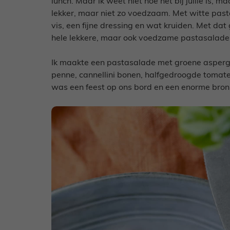
lunch. Maar ik weet niet hoe het bij jullie is, 
lekker, maar niet zo voedzaam. Met witte past
vis, een fijne dressing en wat kruiden. Met da
hele lekkere, maar ook voedzame pastasalade 
Ik maakte een pastasalade met groene asperges
penne, cannellini bonen, halfgedroogde tomaten
was een feest op ons bord en een enorme bron