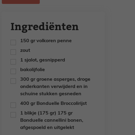
Ingrediënten
150
gr
volkoren penne
▢
zout
▢
1
sjalot,
gesnipperd
▢
bakolijfolie
▢
300
gr
groene asperges,
droge
▢
onderkanten verwijderd en in
schuine stukken gesneden
400
gr
Bonduelle Broccolirijst
▢
1
blikje (175 gr)
175 gr
▢
Bonduelle cannellini bonen,
afgespoeld en uitgelekt