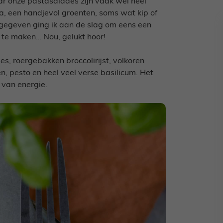
maar onze pastasalades zijn vaak wel héél
a, een handjevol groenten, soms wat kip of
t gegeven ging ik aan de slag om eens een
te maken… Nou, gelukt hoor!
, roergebakken broccolirijst, volkoren
, pesto en heel veel verse basilicum. Het
 van energie.