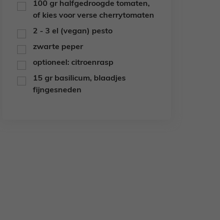
100
gr
halfgedroogde tomaten,
▢
of kies voor verse cherrytomaten
2 - 3
el
(vegan) pesto
▢
zwarte peper
▢
optioneel: citroenrasp
▢
15
gr
basilicum,
blaadjes
▢
fijngesneden