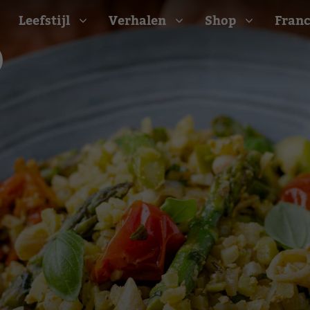
Leefstijl
Verhalen
Shop
Franc
Barbecue recepten
t
Camping recepten
e
Picknick recepten
Salade recepten
d
Zomer recepten
ijk
erraans
n
Bekijk alle recepten
arisch