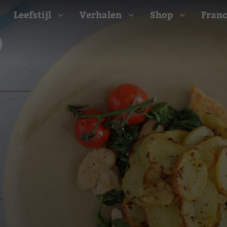
Leefstijl
Verhalen
Shop
Franc
Barbecue recepten
t
Camping recepten
e
Picknick recepten
Salade recepten
d
Zomer recepten
ijk
erraans
n
Bekijk alle recepten
arisch