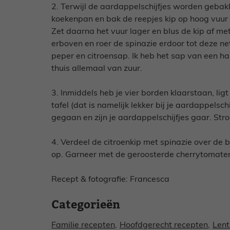
2. Terwijl de aardappelschijfjes worden gebakke
koekenpan en bak de reepjes kip op hoog vuur 
Zet daarna het vuur lager en blus de kip af me
erboven en roer de spinazie erdoor tot deze ne
peper en citroensap. Ik heb het sap van een h
thuis allemaal van zuur.
3. Inmiddels heb je vier borden klaarstaan, lig
tafel (dat is namelijk lekker bij je aardappelschi
gegaan en zijn je aardappelschijfjes gaar. Stroo
4. Verdeel de citroenkip met spinazie over de
op. Garneer met de geroosterde cherrytomaten 
Recept & fotografie: Francesca
Categorieën
Familie recepten
,
Hoofdgerecht recepten
,
Lent