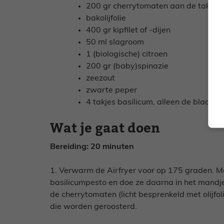
200 gr cherrytomaten aan de tak
bakolijfolie
400 gr kipfilet of -dijen
50 ml slagroom
1 (biologische) citroen
200 gr (baby)spinazie
zeezout
zwarte peper
4 takjes basilicum, alleen de blaadje
Wat je gaat doen
Bereiding: 20 minuten
1. Verwarm de Airfryer voor op 175 graden. M
basilicumpesto en doe ze daarna in het mandje
de cherrytomaten (licht besprenkeld met olijfol
die worden geroosterd.