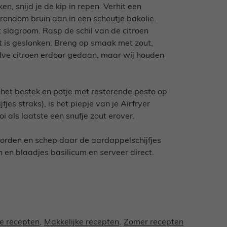
n, snijd je de kip in repen. Verhit een
rondom bruin aan in een scheutje bakolie.
t slagroom. Rasp de schil van de citroen
t is geslonken. Breng op smaak met zout,
alve citroen erdoor gedaan, maar wij houden
t het bestek en potje met resterende pesto op
jfjes straks), is het piepje van je Airfryer
i als laatste een snufje zout erover.
 borden en schep daar de aardappelschijfjes
en blaadjes basilicum en serveer direct.
e recepten
,
Makkelijke recepten
,
Zomer recepten