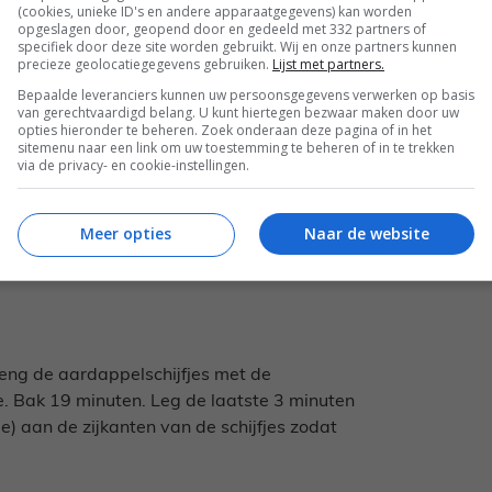
(cookies, unieke ID's en andere apparaatgegevens) kan worden
opgeslagen door, geopend door en gedeeld met 332 partners of
specifiek door deze site worden gebruikt. Wij en onze partners kunnen
precieze geolocatiegegevens gebruiken.
Lijst met partners.
Bepaalde leveranciers kunnen uw persoonsgegevens verwerken op basis
van gerechtvaardigd belang. U kunt hiertegen bezwaar maken door uw
opties hieronder te beheren. Zoek onderaan deze pagina of in het
sitemenu naar een link om uw toestemming te beheren of in te trekken
via de privacy- en cookie-instellingen.
s
Meer opties
Naar de website
eng de aardappelschijfjes met de
. Bak 19 minuten. Leg de laatste 3 minuten
ie) aan de zijkanten van de schijfjes zodat