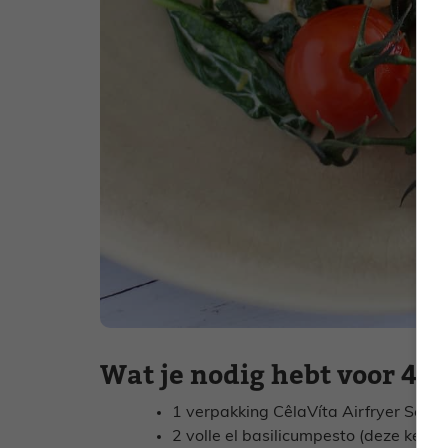
Wat je nodig hebt voor 4 
1 verpakking CêlaVíta Airfryer Schijf
2 volle el basilicumpesto (deze keer