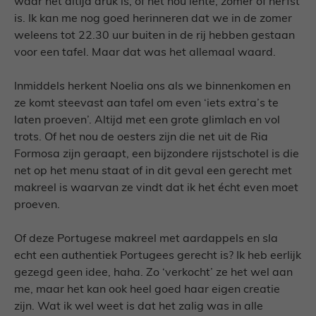
waar het altijd druk is, of het nou lente, zomer of herfst
is. Ik kan me nog goed herinneren dat we in de zomer
weleens tot 22.30 uur buiten in de rij hebben gestaan
voor een tafel. Maar dat was het allemaal waard.
Inmiddels herkent Noelia ons als we binnenkomen en
ze komt steevast aan tafel om even ‘iets extra’s te
laten proeven’. Altijd met een grote glimlach en vol
trots. Of het nou de oesters zijn die net uit de Ria
Formosa zijn geraapt, een bijzondere rijstschotel is die
net op het menu staat of in dit geval een gerecht met
makreel is waarvan ze vindt dat ik het écht even moet
proeven.
Of deze Portugese makreel met aardappels en sla
echt een authentiek Portugees gerecht is? Ik heb eerlijk
gezegd geen idee, haha. Zo ‘verkocht’ ze het wel aan
me, maar het kan ook heel goed haar eigen creatie
zijn. Wat ik wel weet is dat het zalig was in alle