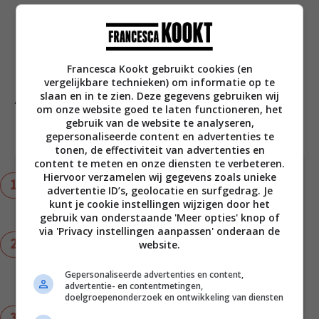
Recept afdrukken
Pin recept
Francesca Kookt gebruikt cookies (en
vergelijkbare technieken) om informatie op te
Aan de slag!
slaan en in te zien. Deze gegevens gebruiken wij
om onze website goed te laten functioneren, het
minuten
30
min
gebruik van de website te analyseren,
gepersonaliseerde content en advertenties te
tonen, de effectiviteit van advertenties en
content te meten en onze diensten te verbeteren.
Hiervoor verzamelen wij gegevens zoals unieke
Kook de aardappels net gaar in 12 - 15 minuten
advertentie ID’s, geolocatie en surfgedrag. Je
in een bodempje gezouten water met de deksel
kunt je cookie instellingen wijzigen door het
op de pan.
gebruik van onderstaande 'Meer opties' knop of
via 'Privacy instellingen aanpassen' onderaan de
Kook de uienringen de laatste 2 minuten mee en
website.
giet daarna af. Schep alles terug in de pan en
roer 2 el olijfolie extra vergine erdoor. Zet de
Gepersonaliseerde advertenties en content,
advertentie- en contentmetingen,
deksel op de pan en laat staan.
doelgroepenonderzoek en ontwikkeling van diensten
Meng in de tussentijd de romainesla met de