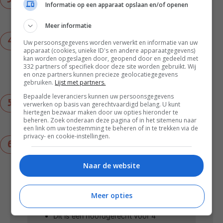
Informatie op een apparaat opslaan en/of openen
bieslook, flinke scheut azijn en wat olijfolie extra
vergine, snuf zout en peper.
Meer informatie
Verhit een koekenpan met antiaanbaklaag. Dep
Uw persoonsgegevens worden verwerkt en informatie van uw
apparaat (cookies, unieke ID's en andere apparaatgegevens)
de makreelfilets droog, bestrooi ze met peper en
kan worden opgeslagen door, geopend door en gedeeld met
zout en bak 3 minuten op de huid in een flinke
332 partners of specifiek door deze site worden gebruikt. Wij
scheut bakolijfolie. Draai de filets voorzichtig
en onze partners kunnen precieze geolocatiegegevens
om met een spatel en bak nog 1 minuut.
gebruiken.
Lijst met partners.
Bepaalde leveranciers kunnen uw persoonsgegevens
Serveer de sla met de aardappelsalade en
verwerken op basis van gerechtvaardigd belang. U kunt
hiertegen bezwaar maken door uw opties hieronder te
gebakken makreelfilets op een bord. Let op de
beheren. Zoek onderaan deze pagina of in het sitemenu naar
eventuele graatjes tijdens het eten.
een link om uw toestemming te beheren of in te trekken via de
privacy- en cookie-instellingen.
Tip: Eten er kleine kinderen mee? Snijd voor hen
alles fijn (haal eerst goed eventuele graatjes uit
de makreel) en meng door elkaar. Dan is het een
Naar de website
smaakvolle stamppot geworden.
Meer opties
Notities
Dit is een hoofdgerecht voor 4