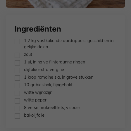
Ingrediënten
▢
1,2
kg
vastkokende aardappels,
geschild en in
gelijke delen
▢
zout
▢
1
ui,
in halve flinterdunne ringen
▢
olijfolie extra vergine
▢
1
krop
romaine sla,
in grove stukken
▢
10
gr
bieslook,
fijngehakt
▢
witte wijnazijn
▢
witte peper
▢
8
verse makreelfilets,
visboer
▢
bakolijfolie