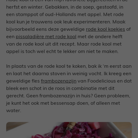
Rode kool is een van mijn favoriete bijgerechten in de
herfst en winter. Gebakken, in de soep, gestoofd, in
een stamppot of oud-Hollands met appel. Met rode
kool kun je trouwens ook leuk experimenteren. Maak
bijvoorbeeld eens deze geweldige
rode kool koekjes
of
een
pissaladière
met rode kool
met de andere helft
van de rode kool uit dit recept. Maar rode kool met
appel is toch wel echt te lekker om niet te maken.
In plaats van de rode kool te koken, bak ik ‘m eerst aan
en laat het daarna stoven in weinig vocht. Ik kreeg een
geweldige fles
frambozenazijn
van Foodelicious en dat
bleek een schot in de roos in combinatie met dit
gerecht. Geen frambozenazijn in huis? Geen probleem,
je kunt het ook met bessensap doen, of alleen met
water.