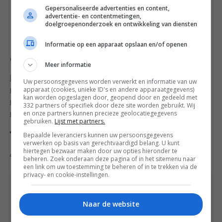
Gepersonaliseerde advertenties en content,
advertentie- en contentmetingen,
doelgroepenonderzoek en ontwikkeling van diensten
Volg Francesca Kookt! ook op
Facebook
,
Twitter
,
Google+
,
Bloglovin’
of
Instagram
.
Informatie op een apparaat opslaan en/of openen
Categorieën
Meer informatie
Bijgerecht recepten
,
Familie recepten
,
Herfst
Uw persoonsgegevens worden verwerkt en informatie van uw
apparaat (cookies, unieke ID's en andere apparaatgegevens)
recepten
,
Kerst recepten
,
Makkelijke
kan worden opgeslagen door, geopend door en gedeeld met
recepten
,
Stoofrecepten
,
Vegetarische
332 partners of specifiek door deze site worden gebruikt. Wij
en onze partners kunnen precieze geolocatiegegevens
recepten
,
Winter recepten
gebruiken.
Lijst met partners.
Tags
Bepaalde leveranciers kunnen uw persoonsgegevens
verwerken op basis van gerechtvaardigd belang. U kunt
hiertegen bezwaar maken door uw opties hieronder te
Appel
,
Hollandse recepten
,
Kaneel
,
Recept
,
Rode kool
beheren. Zoek onderaan deze pagina of in het sitemenu naar
een link om uw toestemming te beheren of in te trekken via de
privacy- en cookie-instellingen.
Heb je een vraag over dit recept of over iets
anders? Stuur een
bericht
via het
Naar de website
contactformulier of neem contact op via
Facebook
of
Instagram
.