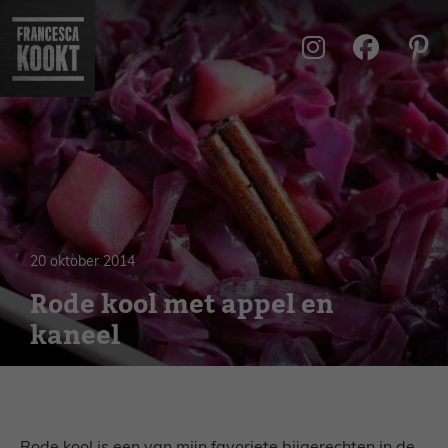
Ga
naar
de
inhoud
20 oktober 2014
Rode kool met appel en
kaneel