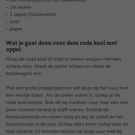
– 2el frambozenazijn (of bessensap)
– 2el water
– 1 appel (Goudreinet)
– zout
– peper
Wat je gaat doen voor deze rode kool met
appel
Rasp de rode kool of snijd in dunne reepjes met een
scherp mes. Maak de sjalot schoon en steek de
kruidnagels erin.
Pak een grote (hapjes)pan en zet deze op het vuur met
een klontje boter. Als de boter warm is, schep je de
rode kool erdoor. Bak dit op medium vuur voor een een
paar minuten terwijl je blijft roeren. Schenk de
frambozenazijn en water erbij en leg de sjalot en het
kaneelstokje in de pan. Schep alles even rustig door en
laat daarna 10 minuten stoven op laag vuur met de