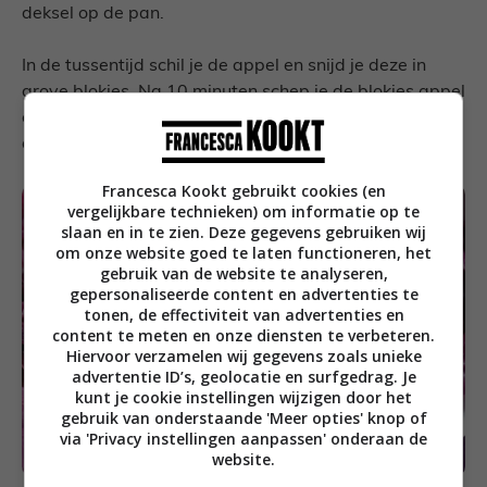
deksel op de pan.
In de tussentijd schil je de appel en snijd je deze in
grove blokjes. Na 10 minuten schep je de blokjes appel
erdoor en laat je het nog 10 minuten stoven. Proef
daarna en breng op smaak met zout en peper.
Francesca Kookt gebruikt cookies (en
vergelijkbare technieken) om informatie op te
slaan en in te zien. Deze gegevens gebruiken wij
om onze website goed te laten functioneren, het
gebruik van de website te analyseren,
gepersonaliseerde content en advertenties te
tonen, de effectiviteit van advertenties en
content te meten en onze diensten te verbeteren.
Hiervoor verzamelen wij gegevens zoals unieke
advertentie ID’s, geolocatie en surfgedrag. Je
kunt je cookie instellingen wijzigen door het
gebruik van onderstaande 'Meer opties' knop of
via 'Privacy instellingen aanpassen' onderaan de
website.