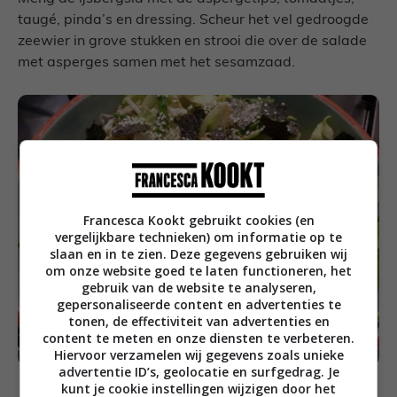
taugé, pinda’s en dressing. Scheur het vel gedroogde
zeewier in grove stukken en strooi die over de salade
met asperges samen met het sesamzaad.
Francesca Kookt gebruikt cookies (en
vergelijkbare technieken) om informatie op te
slaan en in te zien. Deze gegevens gebruiken wij
om onze website goed te laten functioneren, het
gebruik van de website te analyseren,
gepersonaliseerde content en advertenties te
tonen, de effectiviteit van advertenties en
content te meten en onze diensten te verbeteren.
Hiervoor verzamelen wij gegevens zoals unieke
advertentie ID’s, geolocatie en surfgedrag. Je
kunt je cookie instellingen wijzigen door het