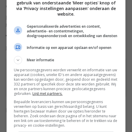
gebruik van onderstaande 'Meer opties' knop of
Categorieën
via 'Privacy instellingen aanpassen' onderaan de
website.
Makkelijke recepten
,
Bijgerecht recepten
,
Lunch
recepten
,
Salade recepten
,
Vegetarische recepten
Gepersonaliseerde advertenties en content,
advertentie- en contentmetingen,
doelgroepenonderzoek en ontwikkeling van diensten
Tags
Informatie op een apparaat opslaan en/of openen
Recept
,
Sesamolie
,
Tauge
,
Tomaat
Meer informatie
Heb je een vraag over dit recept of over iets
Uw persoonsgegevens worden verwerkt en informatie van uw
anders? Stuur een
bericht
via het
apparaat (cookies, unieke ID's en andere apparaatgegevens)
kan worden opgeslagen door, geopend door en gedeeld met
contactformulier of neem contact op via
332 partners of specifiek door deze site worden gebruikt. Wij
Facebook
of
Instagram
.
en onze partners kunnen precieze geolocatiegegevens
gebruiken.
Lijst met partners.
Bepaalde leveranciers kunnen uw persoonsgegevens
verwerken op basis van gerechtvaardigd belang. U kunt
Delen met anderen
hiertegen bezwaar maken door uw opties hieronder te
beheren. Zoek onderaan deze pagina of in het sitemenu naar
een link om uw toestemming te beheren of in te trekken via de
privacy- en cookie-instellingen.