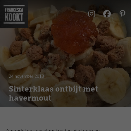
Ga
naar
de
inhoud
24 november 2013
Sinterklaas ontbijt met
havermout