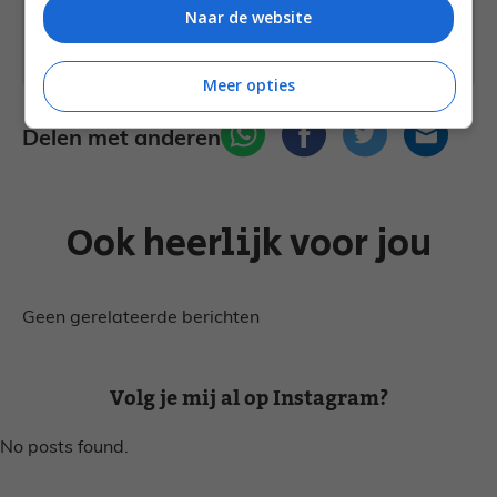
anders? Stuur een
bericht
via het
Naar de website
contactformulier of neem contact op via
Facebook
of
Instagram
.
Meer opties
Delen met anderen
Ook heerlijk voor jou
Geen gerelateerde berichten
Volg je mij al op Instagram?
No posts found.