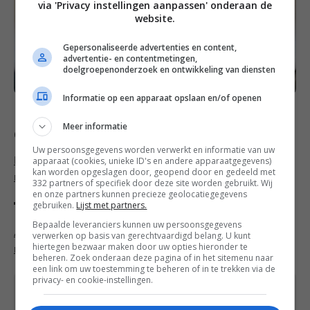
via 'Privacy instellingen aanpassen' onderaan de
website.
Gepersonaliseerde advertenties en content,
advertentie- en contentmetingen,
doelgroepenonderzoek en ontwikkeling van diensten
Informatie op een apparaat opslaan en/of openen
Meer informatie
Categorieën
Uw persoonsgegevens worden verwerkt en informatie van uw
apparaat (cookies, unieke ID's en andere apparaatgegevens)
Familie recepten
,
Kinderrecepten
,
Ontbijt
kan worden opgeslagen door, geopend door en gedeeld met
recepten
,
Sinterklaas recepten
,
Vegan recepten
332 partners of specifiek door deze site worden gebruikt. Wij
en onze partners kunnen precieze geolocatiegegevens
Tags
gebruiken.
Lijst met partners.
Bepaalde leveranciers kunnen uw persoonsgegevens
Abrikozen
,
Amandelen
,
Amandelmelk
,
Banaan
,
Binne
verwerken op basis van gerechtvaardigd belang. U kunt
hiertegen bezwaar maken door uw opties hieronder te
n 15 minuten
,
Havermout
,
Kruidnoten
,
Recept
beheren. Zoek onderaan deze pagina of in het sitemenu naar
een link om uw toestemming te beheren of in te trekken via de
privacy- en cookie-instellingen.
Heb je een vraag over dit recept of over iets