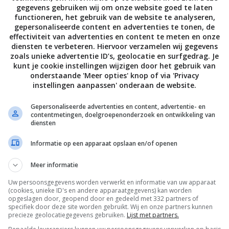
gegevens gebruiken wij om onze website goed te laten
functioneren, het gebruik van de website te analyseren,
gepersonaliseerde content en advertenties te tonen, de
effectiviteit van advertenties en content te meten en onze
diensten te verbeteren. Hiervoor verzamelen wij gegevens
zoals unieke advertentie ID’s, geolocatie en surfgedrag. Je
kunt je cookie instellingen wijzigen door het gebruik van
onderstaande 'Meer opties' knop of via 'Privacy
instellingen aanpassen' onderaan de website.
Food inspiratie
Makkelijke recepten
Krabpoten met
Gepersonaliseerde advertenties en content, advertentie- en
Cajun kipburgers
dip
contentmetingen, doelgroepenonderzoek en ontwikkeling van
diensten
Informatie op een apparaat opslaan en/of openen
Volg je mij al op Instagram
Meer informatie
Uw persoonsgegevens worden verwerkt en informatie van uw apparaat
(cookies, unieke ID's en andere apparaatgegevens) kan worden
opgeslagen door, geopend door en gedeeld met 332 partners of
specifiek door deze site worden gebruikt. Wij en onze partners kunnen
precieze geolocatiegegevens gebruiken.
Lijst met partners.