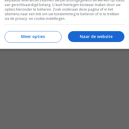
Bepaalde leveranciers kunnen uw persoonsgegevens verwerken op basis
van gerechtvaardigd belang. U kunt hiertegen bezwaar maken door uw
opties hieronder te beheren. Zoek onderaan deze pagina of in het
sitemenu naar een link om uw toestemming te beheren of in te trekken
via de privacy- en cookie-instellingen.
Zomer recepten
 lid
Salade recepten
Meer opties
Naar de website
Gezonde recepten
Meal prep recepten
Makkelijke recepten
esca Kookt boeken
Mediterraanse recepten
aam Leven Ontbijtgids
Familie recepten
ken
Alle recepten
© 2012 - 2026 Francesca Kookt
onderhoud door
onlinio