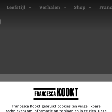
Leefstijl
Verhalen
Shop
Franc
Barbecue recepten
t
Camping recepten
e
Picknick recepten
Salade recepten
d
Zomer recepten
ijk
erraans
n
Bekijk alle recepten
arisch
Francesca Kookt gebruikt cookies (en vergelijkbare
technieken) om informatie op te slaan en in te zien. Deze