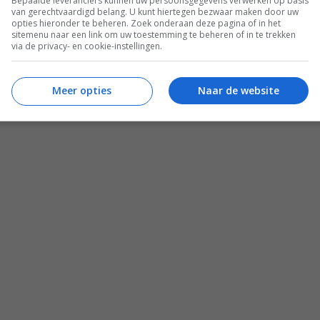
Bepaalde leveranciers kunnen uw persoonsgegevens verwerken op basis
van gerechtvaardigd belang. U kunt hiertegen bezwaar maken door uw
opties hieronder te beheren. Zoek onderaan deze pagina of in het
sitemenu naar een link om uw toestemming te beheren of in te trekken
via de privacy- en cookie-instellingen.
Zomer recepten
 lid
Salade recepten
Meer opties
Naar de website
Gezonde recepten
Meal prep recepten
Makkelijke recepten
esca Kookt boeken
Mediterraanse recepten
aam Leven Ontbijtgids
Familie recepten
ken
Alle recepten
© 2012 - 2026 Francesca Kookt
onderhoud door
onlinio