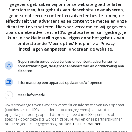
gegevens gebruiken wij om onze website goed te laten
functioneren, het gebruik van de website te analyseren,
gepersonaliseerde content en advertenties te tonen, de
effectiviteit van advertenties en content te meten en onze
diensten te verbeteren. Hiervoor verzamelen wij gegevens
zoals unieke advertentie ID’s, geolocatie en surfgedrag. Je
kunt je cookie instellingen wijzigen door het gebruik van
onderstaande 'Meer opties' knop of via 'Privacy
instellingen aanpassen' onderaan de website.
7
uur
45
min
Cheesecake recepten
Brownie recepten
Philadelphia
Brownies met
Gepersonaliseerde advertenties en content, advertentie- en
cheesecake met héél
paaseitjes en
contentmetingen, doelgroepenonderzoek en ontwikkeling van
diensten
veel paaseitjes
karamel
Informatie op een apparaat opslaan en/of openen
Volg je mij al op Instagram
Meer informatie
Uw persoonsgegevens worden verwerkt en informatie van uw apparaat
(cookies, unieke ID's en andere apparaatgegevens) kan worden
opgeslagen door, geopend door en gedeeld met 332 partners of
specifiek door deze site worden gebruikt. Wij en onze partners kunnen
precieze geolocatiegegevens gebruiken.
Lijst met partners.