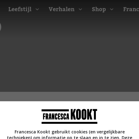
Leefstijl
Verhalen
Shop
Franc
Barbecue recepten
t
Camping recepten
e
Picknick recepten
Salade recepten
d
Zomer recepten
ijk
erraans
n
Bekijk alle recepten
arisch
Francesca Kookt gebruikt cookies (en vergelijkbare
technieken) om informatie op te slaan en in te zien. Deze