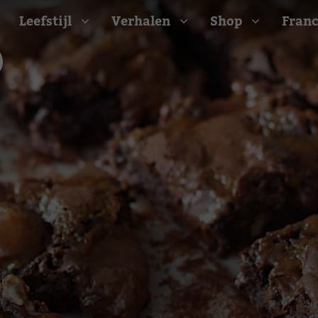
Leefstijl
Verhalen
Shop
Franc
Barbecue recepten
t
Camping recepten
e
Picknick recepten
Salade recepten
d
Zomer recepten
ijk
erraans
n
Bekijk alle recepten
arisch