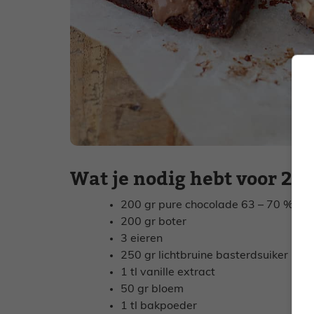
Wat je nodig hebt voor 20
200 gr pure chocolade 63 – 70 %
200 gr boter
3 eieren
250 gr lichtbruine basterdsuiker
1 tl vanille extract
50 gr bloem
1 tl bakpoeder