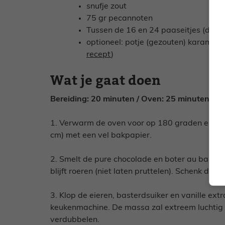
snufje zout
75 gr pecannoten
Tussen de 16 en 24 paaseitjes (dat be
optioneel: potje (gezouten) karamel, 
recept
)
Wat je gaat doen
Bereiding: 20 minuten / Oven: 25 minuten
1. Verwarm de oven voor op 180 graden en bekl
cm) met een vel bakpapier.
2. Smelt de pure chocolade en boter au bain-mar
blijft roeren (niet laten pruttelen). Schenk daa
3. Klop de eieren, basterdsuiker en vanille ext
keukenmachine. De massa zal extreem luchtig 
verdubbelen.