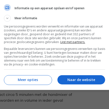
Informatie op een apparaat opslaan en/of openen
paal je zelf)
Meer informatie
gekocht of zelfgemaakt (
kijk hier voor het
Uw persoonsgegevens worden verwerkt en informatie van uw apparaat
(cookies, unieke ID's en andere apparaatgegevens) kan worden
opgeslagen door, geopend door en gedeeld met 332 partners of
specifiek door deze site worden gebruikt. Wij en onze partners kunnen
precieze geolocatiegegevens gebruiken.
Lijst met partners.
Bepaalde leveranciers kunnen uw persoonsgegevens verwerken op basis
van gerechtvaardigd belang. U kunt hiertegen bezwaar maken door uw
opties hieronder te beheren. Zoek onderaan deze pagina of in het
eed een brownieblik (mijn blik is 28 x 18
sitemenu naar een link om uw toestemming te beheren of in te trekken
via de privacy- en cookie-instellingen.
ie of in een pannetje op laag vuur terwijl je
Meer opties
Naar de website
rna over in een kom en laat afkoelen.
ract circa 5 minuten met de handmixer of
worden en in volume in ieder geval